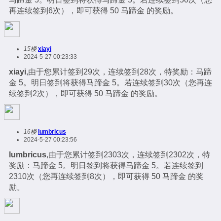
再连续签到6次），即可获得 50 马蹄金 的奖励。
15楼
xiayi
2024-5-27 00:23:33
xiayi
,由于您累计签到29次，连续签到28次，特奖励：马蹄
金 5。明日签到将获得马蹄金 5。若连续签到30次（您再连
续签到2次），即可获得 50 马蹄金 的奖励。
16楼
lumbricus
2024-5-27 00:23:56
lumbricus
,由于您累计签到2303次，连续签到2302次，特
奖励：马蹄金 5。明日签到将获得马蹄金 5。若连续签到
2310次（您再连续签到8次），即可获得 50 马蹄金 的奖
励。