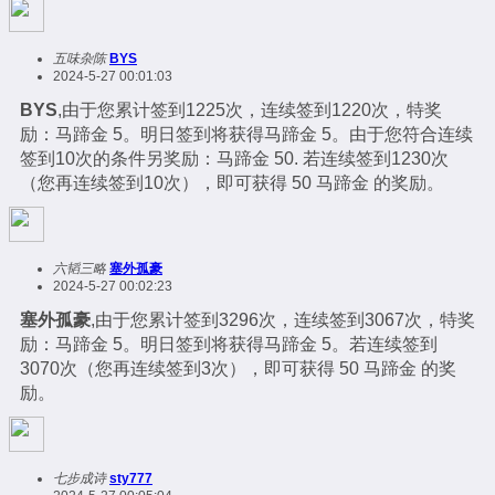
五味杂陈
BYS
2024-5-27 00:01:03
BYS
,由于您累计签到1225次，连续签到1220次，特奖
励：马蹄金 5。明日签到将获得马蹄金 5。由于您符合连续
签到10次的条件另奖励：马蹄金 50. 若连续签到1230次
（您再连续签到10次），即可获得 50 马蹄金 的奖励。
六韬三略
塞外孤豪
2024-5-27 00:02:23
塞外孤豪
,由于您累计签到3296次，连续签到3067次，特奖
励：马蹄金 5。明日签到将获得马蹄金 5。若连续签到
3070次（您再连续签到3次），即可获得 50 马蹄金 的奖
励。
七步成诗
sty777