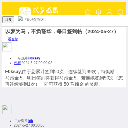
回复
『论坛签到区』
以梦为马，不负韶华，每日签到帖（2024-05-27）
看全部
一马当先
F0ksay
收藏
2024-5-27 00:00:02
F0ksay
,由于您累计签到50次，连续签到49次，特奖励：
马蹄金 5。明日签到将获得马蹄金 5。若连续签到50次（您
再连续签到1次），即可获得 50 马蹄金 的奖励。
二分明月
idk
2024-5-27 00:00:06