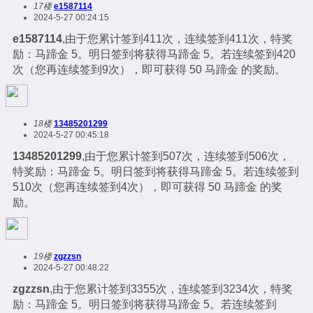
17楼
e1587114
2024-5-27 00:24:15
e1587114
,由于您累计签到411次，连续签到411次，特奖
励：马蹄金 5。明日签到将获得马蹄金 5。若连续签到420
次（您再连续签到9次），即可获得 50 马蹄金 的奖励。
18楼
13485201299
2024-5-27 00:45:18
13485201299
,由于您累计签到507次，连续签到506次，
特奖励：马蹄金 5。明日签到将获得马蹄金 5。若连续签到
510次（您再连续签到4次），即可获得 50 马蹄金 的奖
励。
19楼
zgzzsn
2024-5-27 00:48:22
zgzzsn
,由于您累计签到3355次，连续签到3234次，特奖
励：马蹄金 5。明日签到将获得马蹄金 5。若连续签到