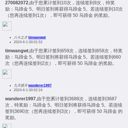
270082072
,由于您累计签到10次，连续签到9次，特奖
励：马蹄金 5。明日签到将获得马蹄金 5。若连续签到10次
（您再连续签到1次），即可获得 50 马蹄金 的奖励。
八斗之才
timwangwt
2024-6-1 00:01:52
timwangwt
,由于您累计签到659次，连续签到658次，特奖
励：马蹄金 5。明日签到将获得马蹄金 5。若连续签到660
次（您再连续签到2次），即可获得 50 马蹄金 的奖励。
九天揽月
wanderer1997
2024-6-1 00:02:24
wanderer1997
,由于您累计签到3688次，连续签到3687
次，特奖励：马蹄金 5。明日签到将获得马蹄金 5。若连续
签到3690次（您再连续签到3次），即可获得 50 马蹄金 的
奖励。