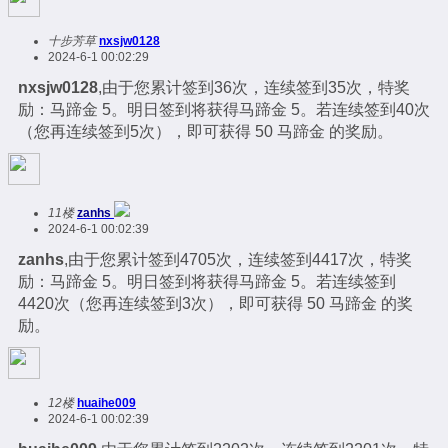
十步芳草
nxsjw0128
2024-6-1 00:02:29
nxsjw0128
,由于您累计签到36次，连续签到35次，特奖
励：马蹄金 5。明日签到将获得马蹄金 5。若连续签到40次
（您再连续签到5次），即可获得 50 马蹄金 的奖励。
11楼
zanhs
2024-6-1 00:02:39
zanhs
,由于您累计签到4705次，连续签到4417次，特奖
励：马蹄金 5。明日签到将获得马蹄金 5。若连续签到
4420次（您再连续签到3次），即可获得 50 马蹄金 的奖
励。
12楼
huaihe009
2024-6-1 00:02:39