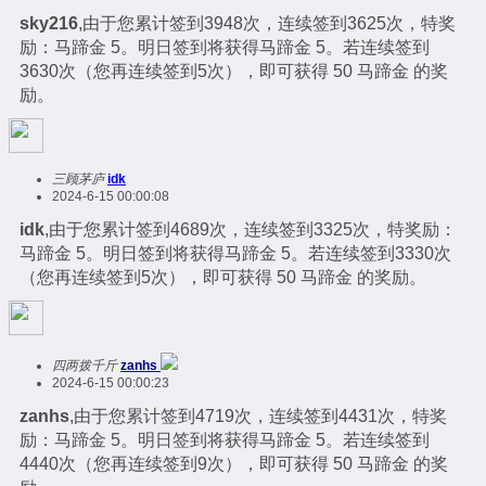
sky216
,由于您累计签到3948次，连续签到3625次，特奖
励：马蹄金 5。明日签到将获得马蹄金 5。若连续签到
3630次（您再连续签到5次），即可获得 50 马蹄金 的奖
励。
三顾茅庐
idk
2024-6-15 00:00:08
idk
,由于您累计签到4689次，连续签到3325次，特奖励：
马蹄金 5。明日签到将获得马蹄金 5。若连续签到3330次
（您再连续签到5次），即可获得 50 马蹄金 的奖励。
四两拨千斤
zanhs
2024-6-15 00:00:23
zanhs
,由于您累计签到4719次，连续签到4431次，特奖
励：马蹄金 5。明日签到将获得马蹄金 5。若连续签到
4440次（您再连续签到9次），即可获得 50 马蹄金 的奖