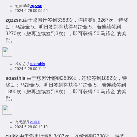
七步成诗
zgzzsn
2024-6-29 00:05:59
zgzzsn
,由于您累计签到3388次，连续签到3267次，特奖
励：马蹄金 5。明日签到将获得马蹄金 5。若连续签到
3270次（您再连续签到3次），即可获得 50 马蹄金 的奖
励。
八斗之才
soasthis
2024-6-29 00:11:11
soasthis
,由于您累计签到2589次，连续签到1882次，特
奖励：马蹄金 5。明日签到将获得马蹄金 5。若连续签到
1890次（您再连续签到8次），即可获得 50 马蹄金 的奖
励。
九天揽月
cuikk
2024-6-29 00:12:19
cuikk
,由于您累计签到3487次，连续签到2788次，特奖