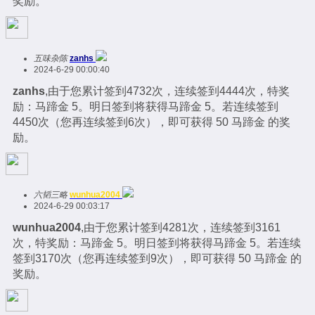
奖励。
五味杂陈
zanhs
2024-6-29 00:00:40
zanhs
,由于您累计签到4732次，连续签到4444次，特奖
励：马蹄金 5。明日签到将获得马蹄金 5。若连续签到
4450次（您再连续签到6次），即可获得 50 马蹄金 的奖
励。
六韬三略
wunhua2004
2024-6-29 00:03:17
wunhua2004
,由于您累计签到4281次，连续签到3161
次，特奖励：马蹄金 5。明日签到将获得马蹄金 5。若连续
签到3170次（您再连续签到9次），即可获得 50 马蹄金 的
奖励。