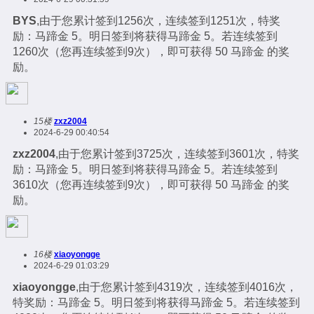
BYS
,由于您累计签到1256次，连续签到1251次，特奖
励：马蹄金 5。明日签到将获得马蹄金 5。若连续签到
1260次（您再连续签到9次），即可获得 50 马蹄金 的奖
励。
15楼
zxz2004
2024-6-29 00:40:54
zxz2004
,由于您累计签到3725次，连续签到3601次，特奖
励：马蹄金 5。明日签到将获得马蹄金 5。若连续签到
3610次（您再连续签到9次），即可获得 50 马蹄金 的奖
励。
16楼
xiaoyongge
2024-6-29 01:03:29
xiaoyongge
,由于您累计签到4319次，连续签到4016次，
特奖励：马蹄金 5。明日签到将获得马蹄金 5。若连续签到