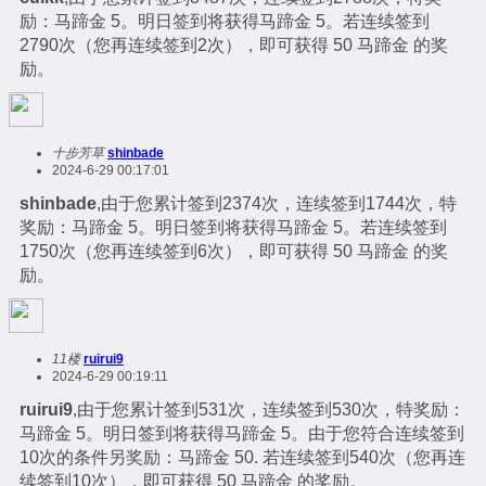
励：马蹄金 5。明日签到将获得马蹄金 5。若连续签到
2790次（您再连续签到2次），即可获得 50 马蹄金 的奖
励。
十步芳草
shinbade
2024-6-29 00:17:01
shinbade
,由于您累计签到2374次，连续签到1744次，特
奖励：马蹄金 5。明日签到将获得马蹄金 5。若连续签到
1750次（您再连续签到6次），即可获得 50 马蹄金 的奖
励。
11楼
ruirui9
2024-6-29 00:19:11
ruirui9
,由于您累计签到531次，连续签到530次，特奖励：
马蹄金 5。明日签到将获得马蹄金 5。由于您符合连续签到
10次的条件另奖励：马蹄金 50. 若连续签到540次（您再连
续签到10次），即可获得 50 马蹄金 的奖励。