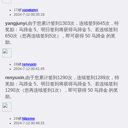
17楼
yangjunyi
2024-7-12 00:35:18
yangjunyi
,由于您累计签到1303次，连续签到645次，特
奖励：马蹄金 5。明日签到将获得马蹄金 5。若连续签到
650次（您再连续签到5次），即可获得 50 马蹄金 的奖
励。
18楼
renyuxin
2024-7-12 00:41:45
renyuxin
,由于您累计签到1290次，连续签到1289次，特
奖励：马蹄金 5。明日签到将获得马蹄金 5。若连续签到
1290次（您再连续签到1次），即可获得 50 马蹄金 的奖
励。
19楼
hjlasme
2024-7-12 00:46:31