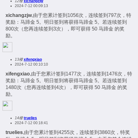
12楼
xichangzjw
2024-7-12 00:09:13
xichangzjw
,由于您累计签到1056次，连续签到797次，特
奖励：马蹄金 5。明日签到将获得马蹄金 5。若连续签到
800次（您再连续签到3次），即可获得 50 马蹄金 的奖
励。
13楼
xifengxiao
2024-7-12 00:10:10
xifengxiao
,由于您累计签到1477次，连续签到1476次，特
奖励：马蹄金 5。明日签到将获得马蹄金 5。若连续签到
1480次（您再连续签到4次），即可获得 50 马蹄金 的奖
励。
14楼
truelies
2024-7-12 00:18:41
truelies
,由于您累计签到4255次，连续签到3860次，特奖