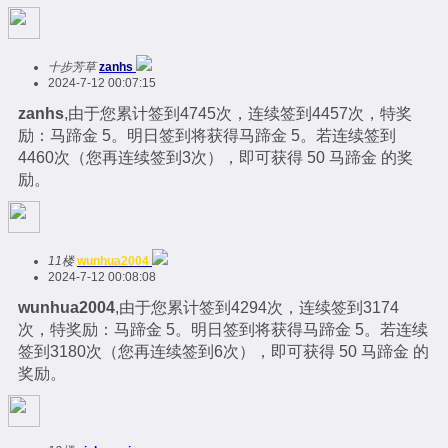
十步芳草
zanhs
2024-7-12 00:07:15
zanhs
,由于您累计签到4745次，连续签到4457次，特奖
励：马蹄金 5。明日签到将获得马蹄金 5。若连续签到
4460次（您再连续签到3次），即可获得 50 马蹄金 的奖
励。
11楼
wunhua2004
2024-7-12 00:08:08
wunhua2004
,由于您累计签到4294次，连续签到3174
次，特奖励：马蹄金 5。明日签到将获得马蹄金 5。若连续
签到3180次（您再连续签到6次），即可获得 50 马蹄金 的
奖励。