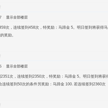
对
7
显示全部楼层
459次，连续签到458次，特奖励：马蹄金 5。明日签到将获得马
 的奖励。
对
5
显示全部楼层
2351次，连续签到2350次，特奖励：马蹄金 5。明日签到将
连续签到50次的条件另奖励：马蹄金 100. 若连续签到2360次
对