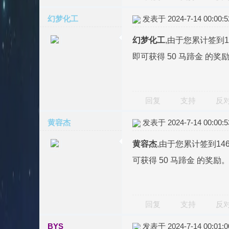
幻梦化工
发表于 2024-7-14 00:00:5
幻梦化工
,由于您累计签到
即可获得 50 马蹄金 的奖
回复
支持
反
黄容杰
发表于 2024-7-14 00:00:5
黄容杰
,由于您累计签到1
可获得 50 马蹄金 的奖励
回复
支持
反
BYS
发表于 2024-7-14 00:01:0