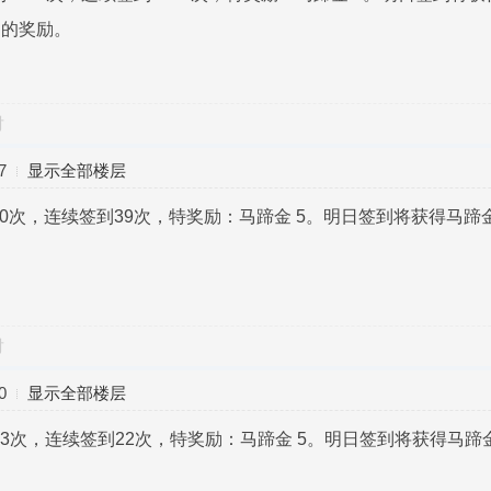
 的奖励。
对
7
显示全部楼层
40次，连续签到39次，特奖励：马蹄金 5。明日签到将获得马蹄
。
对
0
显示全部楼层
23次，连续签到22次，特奖励：马蹄金 5。明日签到将获得马蹄
。