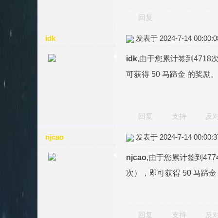
回复
idk
发表于 2024-7-14 00:00:0
idk
,由于您累计签到471
可获得 50 马蹄金 的奖励
回复
支持
反
njcao
发表于 2024-7-14 00:00:3
njcao
,由于您累计签到47
次），即可获得 50 马蹄金
回复
支持
反