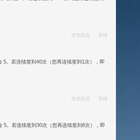
使用道具
举报
金 5。若连续签到40次（您再连续签到1次），即
使用道具
举报
金 5。若连续签到30次（您再连续签到8次），即