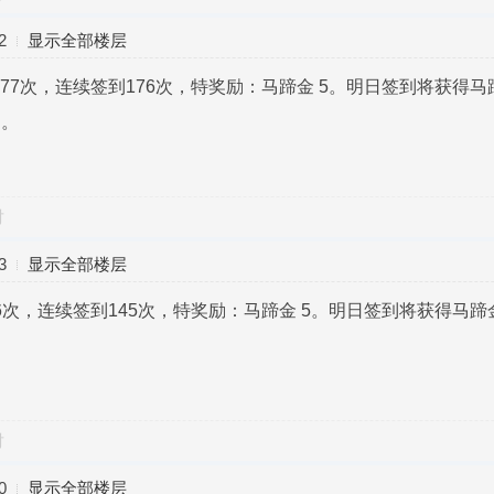
2
显示全部楼层
177次，连续签到176次，特奖励：马蹄金 5。明日签到将获得马
励。
对
3
显示全部楼层
46次，连续签到145次，特奖励：马蹄金 5。明日签到将获得马蹄
。
对
0
显示全部楼层