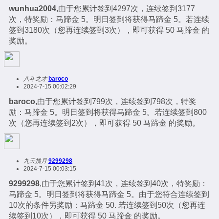
wunhua2004
,由于您累计签到4297次，连续签到3177
次，特奖励：马蹄金 5。明日签到将获得马蹄金 5。若连续
签到3180次（您再连续签到3次），即可获得 50 马蹄金 的
奖励。
八斗之才
baroco
2024-7-15 00:02:29
baroco
,由于您累计签到799次，连续签到798次，特奖
励：马蹄金 5。明日签到将获得马蹄金 5。若连续签到800
次（您再连续签到2次），即可获得 50 马蹄金 的奖励。
九天揽月
9299298
2024-7-15 00:03:15
9299298
,由于您累计签到41次，连续签到40次，特奖励：
马蹄金 5。明日签到将获得马蹄金 5。由于您符合连续签到
10次的条件另奖励：马蹄金 50. 若连续签到50次（您再连
续签到10次），即可获得 50 马蹄金 的奖励。