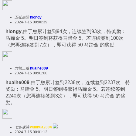
五味杂陈
hlongy
2024-7-15 00:00:39
hlongy
,由于您累计签到94次，连续签到93次，特奖励：
马蹄金 5。明日签到将获得马蹄金 5。若连续签到100次
（您再连续签到7次），即可获得 50 马蹄金 的奖励。
六韬三略
huaihe009
2024-7-15 00:01:00
huaihe009
,由于您累计签到2238次，连续签到2237次，特
奖励：马蹄金 5。明日签到将获得马蹄金 5。若连续签到
2240次（您再连续签到3次），即可获得 50 马蹄金 的奖
励。
七步成诗
wunhua2004
2024-7-15 00:01:12