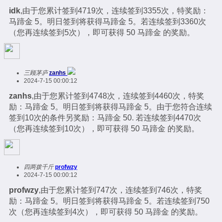
idk
,由于您累计签到4719次，连续签到3355次，特奖励：
马蹄金 5。明日签到将获得马蹄金 5。若连续签到3360次
（您再连续签到5次），即可获得 50 马蹄金 的奖励。
三顾茅庐
zanhs
2024-7-15 00:00:12
zanhs
,由于您累计签到4748次，连续签到4460次，特奖
励：马蹄金 5。明日签到将获得马蹄金 5。由于您符合连续
签到10次的条件另奖励：马蹄金 50. 若连续签到4470次
（您再连续签到10次），即可获得 50 马蹄金 的奖励。
四两拨千斤
profwzy
2024-7-15 00:00:12
profwzy
,由于您累计签到747次，连续签到746次，特奖
励：马蹄金 5。明日签到将获得马蹄金 5。若连续签到750
次（您再连续签到4次），即可获得 50 马蹄金 的奖励。