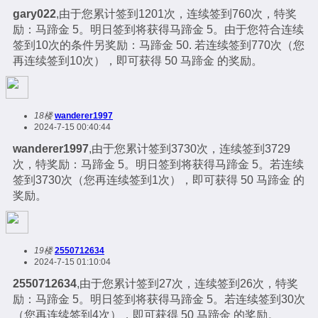
gary022
,由于您累计签到1201次，连续签到760次，特奖
励：马蹄金 5。明日签到将获得马蹄金 5。由于您符合连续
签到10次的条件另奖励：马蹄金 50. 若连续签到770次（您
再连续签到10次），即可获得 50 马蹄金 的奖励。
18楼
wanderer1997
2024-7-15 00:40:44
wanderer1997
,由于您累计签到3730次，连续签到3729
次，特奖励：马蹄金 5。明日签到将获得马蹄金 5。若连续
签到3730次（您再连续签到1次），即可获得 50 马蹄金 的
奖励。
19楼
2550712634
2024-7-15 01:10:04
2550712634
,由于您累计签到27次，连续签到26次，特奖
励：马蹄金 5。明日签到将获得马蹄金 5。若连续签到30次
（您再连续签到4次），即可获得 50 马蹄金 的奖励。