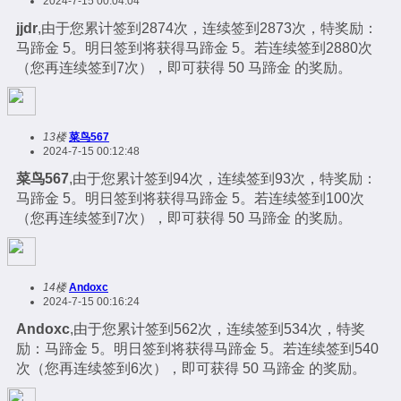
2024-7-15 00:04:04
jjdr
,由于您累计签到2874次，连续签到2873次，特奖励：
马蹄金 5。明日签到将获得马蹄金 5。若连续签到2880次
（您再连续签到7次），即可获得 50 马蹄金 的奖励。
13楼
菜鸟567
2024-7-15 00:12:48
菜鸟567
,由于您累计签到94次，连续签到93次，特奖励：
马蹄金 5。明日签到将获得马蹄金 5。若连续签到100次
（您再连续签到7次），即可获得 50 马蹄金 的奖励。
14楼
Andoxc
2024-7-15 00:16:24
Andoxc
,由于您累计签到562次，连续签到534次，特奖
励：马蹄金 5。明日签到将获得马蹄金 5。若连续签到540
次（您再连续签到6次），即可获得 50 马蹄金 的奖励。