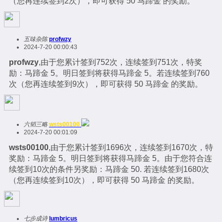
（您再连续签到2次），即可获得 50 马蹄金 的奖励。
五味杂陈
profwzy
2024-7-20 00:00:43
profwzy
,由于您累计签到752次，连续签到751次，特奖
励：马蹄金 5。明日签到将获得马蹄金 5。若连续签到760
次（您再连续签到9次），即可获得 50 马蹄金 的奖励。
六韬三略
wsts00100
2024-7-20 00:01:09
wsts00100
,由于您累计签到1696次，连续签到1670次，特
奖励：马蹄金 5。明日签到将获得马蹄金 5。由于您符合连
续签到10次的条件另奖励：马蹄金 50. 若连续签到1680次
（您再连续签到10次），即可获得 50 马蹄金 的奖励。
七步成诗
lumbricus