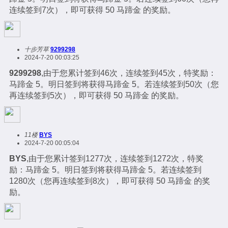
连续签到7次），即可获得 50 马蹄金 的奖励。
十步芳草
9299298
2024-7-20 00:03:25
9299298
,由于您累计签到46次，连续签到45次，特奖励：
马蹄金 5。明日签到将获得马蹄金 5。若连续签到50次（您
再连续签到5次），即可获得 50 马蹄金 的奖励。
11楼
BYS
2024-7-20 00:05:04
BYS
,由于您累计签到1277次，连续签到1272次，特奖
励：马蹄金 5。明日签到将获得马蹄金 5。若连续签到
1280次（您再连续签到8次），即可获得 50 马蹄金 的奖
励。