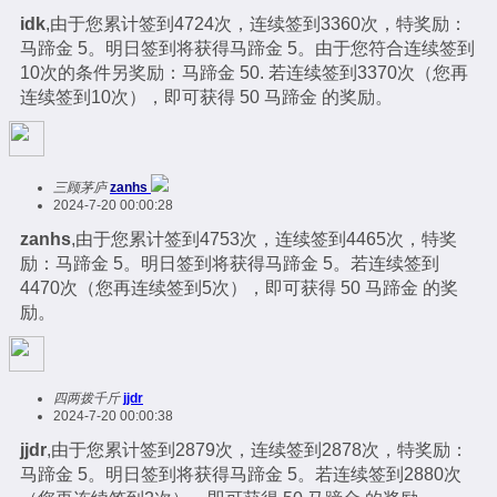
idk
,由于您累计签到4724次，连续签到3360次，特奖励：
马蹄金 5。明日签到将获得马蹄金 5。由于您符合连续签到
10次的条件另奖励：马蹄金 50. 若连续签到3370次（您再
连续签到10次），即可获得 50 马蹄金 的奖励。
三顾茅庐
zanhs
2024-7-20 00:00:28
zanhs
,由于您累计签到4753次，连续签到4465次，特奖
励：马蹄金 5。明日签到将获得马蹄金 5。若连续签到
4470次（您再连续签到5次），即可获得 50 马蹄金 的奖
励。
四两拨千斤
jjdr
2024-7-20 00:00:38
jjdr
,由于您累计签到2879次，连续签到2878次，特奖励：
马蹄金 5。明日签到将获得马蹄金 5。若连续签到2880次