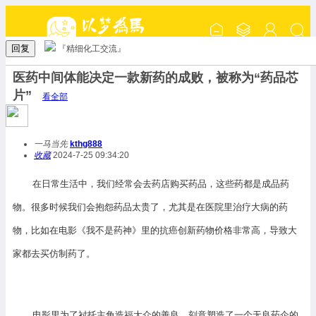
回复
『精细化工交流』
医药中间体能决定一款新药的成败，被称为“药品芯
片”
看全部
一马当先
kthg888
收藏
2024-7-25 09:34:20
在日常生活中，我们经常会去药店购买药品，这些药都是成品药
物。很多时候我们会抱怨药品太贵了，尤其是在医院里治疗大病的药
物，比如在电影《我不是药神》里的抗癌创新药物价格非常高，导致大
家都去买仿制药了。
电影里为了衬托主角造福大众的善良，刻意塑造了一个无良药企的