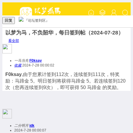
回复
『论坛签到区』
以梦为马，不负韶华，每日签到帖（2024-07-28）
看全部
一马当先
F0ksay
收藏
2024-7-28 00:00:02
F0ksay
,由于您累计签到112次，连续签到111次，特奖
励：马蹄金 5。明日签到将获得马蹄金 5。若连续签到120
次（您再连续签到9次），即可获得 50 马蹄金 的奖励。
二分明月
idk
2024-7-28 00:00:07