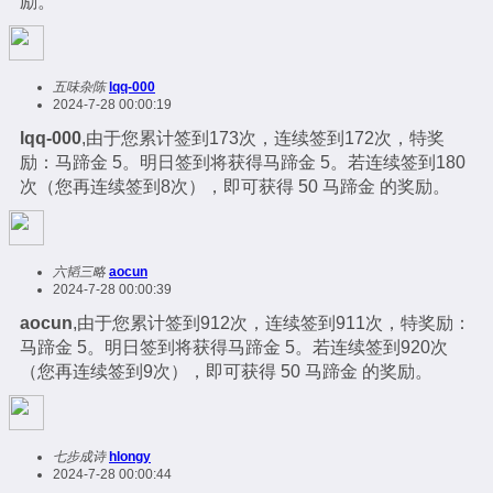
励。
五味杂陈
lqq-000
2024-7-28 00:00:19
lqq-000
,由于您累计签到173次，连续签到172次，特奖
励：马蹄金 5。明日签到将获得马蹄金 5。若连续签到180
次（您再连续签到8次），即可获得 50 马蹄金 的奖励。
六韬三略
aocun
2024-7-28 00:00:39
aocun
,由于您累计签到912次，连续签到911次，特奖励：
马蹄金 5。明日签到将获得马蹄金 5。若连续签到920次
（您再连续签到9次），即可获得 50 马蹄金 的奖励。
七步成诗
hlongy
2024-7-28 00:00:44