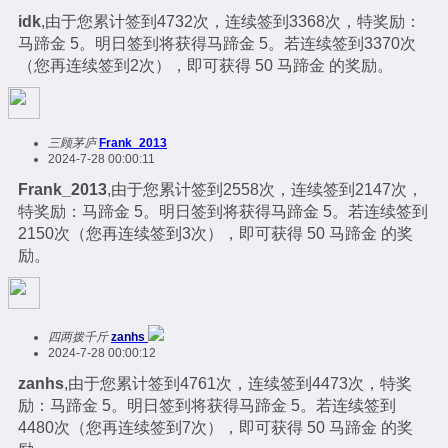
idk
,由于您累计签到4732次，连续签到3368次，特奖励：
马蹄金 5。明日签到将获得马蹄金 5。若连续签到3370次
（您再连续签到2次），即可获得 50 马蹄金 的奖励。
三顾茅庐
Frank_2013
2024-7-28 00:00:11
Frank_2013
,由于您累计签到2558次，连续签到2147次，
特奖励：马蹄金 5。明日签到将获得马蹄金 5。若连续签到
2150次（您再连续签到3次），即可获得 50 马蹄金 的奖
励。
四两拨千斤
zanhs
2024-7-28 00:00:12
zanhs
,由于您累计签到4761次，连续签到4473次，特奖
励：马蹄金 5。明日签到将获得马蹄金 5。若连续签到
4480次（您再连续签到7次），即可获得 50 马蹄金 的奖