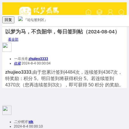
回复
『论坛签到区』
以梦为马，不负韶华，每日签到帖（2024-08-04）
看全部
一马当先
zhujieo3333
收藏
2024-8-4 00:00:04
zhujieo3333
,由于您累计签到4484次，连续签到4367次，
特奖励：积分 5。明日签到将获得积分 5。若连续签到
4370次（您再连续签到3次），即可获得 50 积分 的奖励。
二分明月
idk
2024-8-4 00:00:10