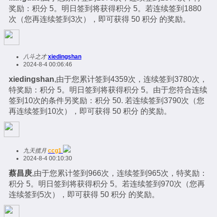
奖励：积分 5。明日签到将获得积分 5。若连续签到1880
次（您再连续签到3次），即可获得 50 积分 的奖励。
八斗之才
xiedingshan
2024-8-4 00:06:46
xiedingshan
,由于您累计签到4359次，连续签到3780次，
特奖励：积分 5。明日签到将获得积分 5。由于您符合连续
签到10次的条件另奖励：积分 50. 若连续签到3790次（您
再连续签到10次），即可获得 50 积分 的奖励。
九天揽月
ccg1
2024-8-4 00:10:30
蔡昌庚
,由于您累计签到966次，连续签到965次，特奖励：
积分 5。明日签到将获得积分 5。若连续签到970次（您再
连续签到5次），即可获得 50 积分 的奖励。