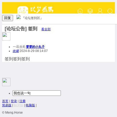
回复
『论坛签到区』
[论坛公告] 签到
看全部
一马当先
雯雯的小丸子
收藏
2024-8-29 08:14:07
签到签到签到
首页
|
登录
|
注册
简易版
|
触屏版
|
电脑版
|
© Meng.Horse