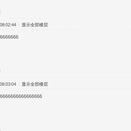
对
8:02:44
显示全部楼层
6666666
对
8:03:04
显示全部楼层
6666666666666666
对