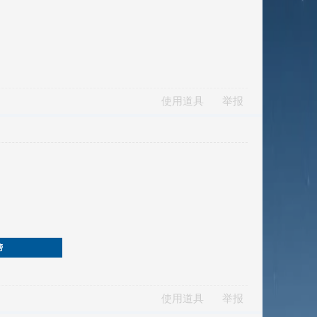
使用道具
举报
榜
使用道具
举报