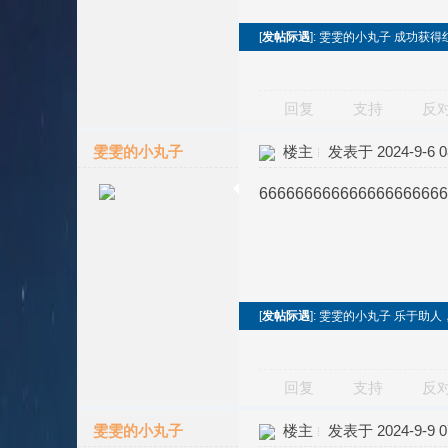
[
发帖际遇
]: 雯雯的小丸子 成功获得红
回复
支持
反
雯雯的小丸子
楼主
发表于 2024-9-6 08
666666666666666666666
[
发帖际遇
]: 雯雯的小丸子 乐于助
回复
支持
反
雯雯的小丸子
楼主
发表于 2024-9-9 07