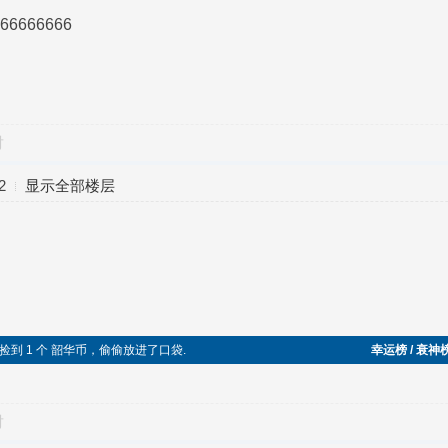
66666666
对
2
显示全部楼层
在路边捡到 1 个 韶华币，偷偷放进了口袋.
幸运榜 / 衰神
对