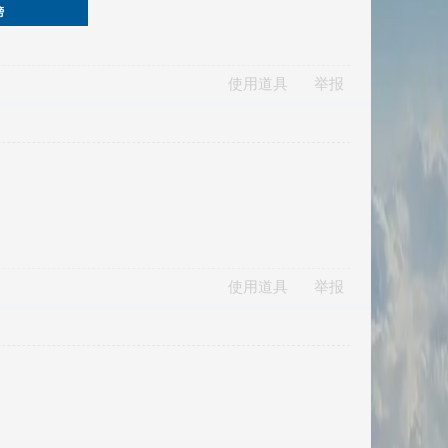
榜
使用道具
举报
使用道具
举报