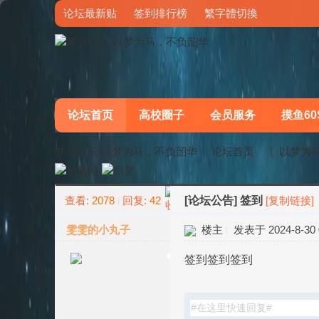
论坛最新贴
签到排行榜
繁字體切換
论坛首页
高校圈子
会员服务
摸鱼60
梦马论坛-以梦为马，不负韶华
论坛首页
〖以梦为
查看:
2078
回复:
42
[论坛公告]
签到
[复制链接]
»
›
雯雯的小丸子
楼主
发表于 2024-8-30 0
签到签到签到