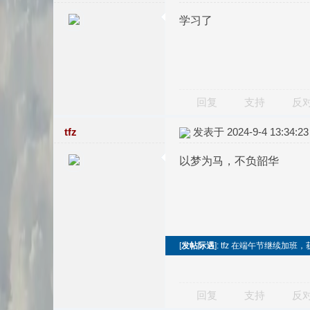
学习了
回复
支持
反
tfz
发表于 2024-9-4 13:34:23
以梦为马，不负韶华
[
发帖际遇
]: tfz 在端午节继续加班
回复
支持
反