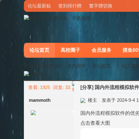
论坛最新贴
签到排行榜
繁字體切換
论坛首页
高校圈子
会员服务
摸鱼60
梦马论坛-以梦为马，不负韶华
论坛首页
〖化工流
查看:
1925
回复:
33
[分享]
国内外流程模拟软件
»
›
mammoth
楼主
发表于 2024-9-4 10
国内外流程模拟软件的优劣
点击查看大图