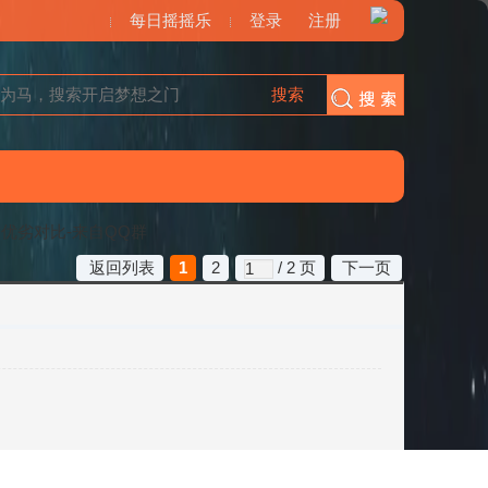
每日摇摇乐
登录
注册
搜索
搜索
优劣对比-来自QQ群
返回列表
1
2
/ 2 页
下一页