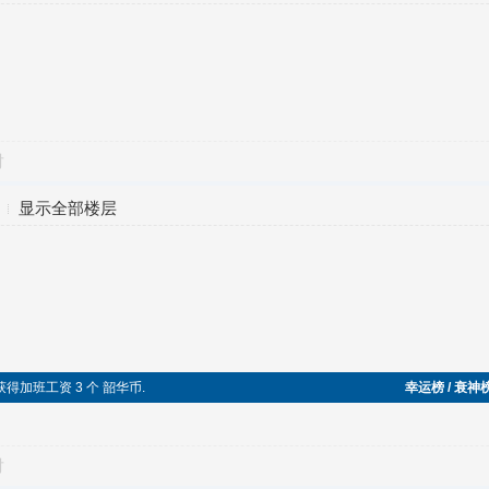
对
显示全部楼层
，获得加班工资 3 个 韶华币.
幸运榜 / 衰神
对