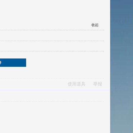
收起
榜
使用道具
举报