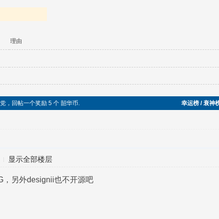
理由
五毛党，回帖一个奖励 5 个 韶华币.
幸运榜 / 衰神
显示全部楼层
另外designii也不开源吧