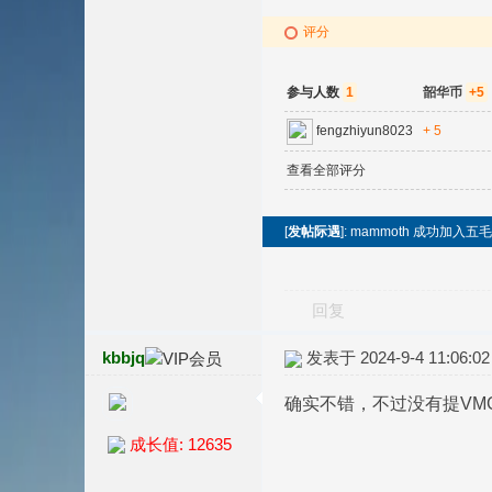
评分
参与人数
1
韶华币
+5
fengzhiyun8023
+ 5
查看全部评分
[
发帖际遇
]: mammoth 成功加入
回复
kbbjq
发表于 2024-9-4 11:06:02
确实不错，不过没有提VMG，
成长值: 12635