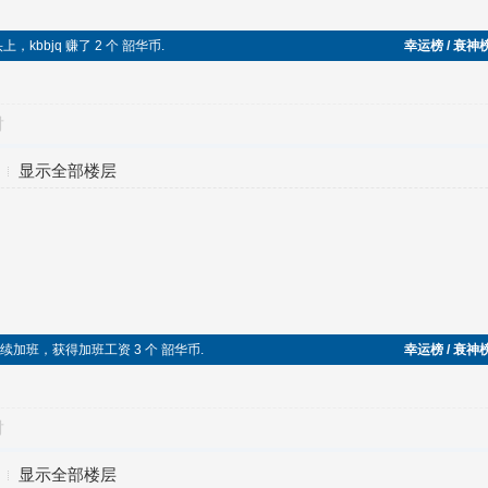
头上，kbbjq 赚了 2 个 韶华币.
幸运榜 / 衰神
对
显示全部楼层
在端午节继续加班，获得加班工资 3 个 韶华币.
幸运榜 / 衰神
对
显示全部楼层