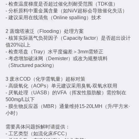
- 检查温度梯度是否超过催化剂耐受范围（TDK值）
- 分析原料中重金属含量（如Ni/V超标会导致催化失活）
- 建议采用在线清焦（Online spalling）技术
2 蒸馏塔液泛（Flooding）处理方案
- 核算实际蒸气负荷因子（Capacity factor）是否超出设计
值20%以上
- 检查塔盘（Tray）水平度偏差＞3mm需矫正
- 考虑增加破沫网（Demister）或改为规整填料
（Structured packing）
3 废水COD（化学需氧量）超标对策
- 高级氧化（AOPs）单元建议采用臭氧-双氧水联用
- 厌氧处理（UASB）的VFA（挥发性脂肪酸）需控制在
500mg/L以下
- 膜生物反应器（MBR）通量维持15-20LMH（升/平方米·
小时）
需要具体问题拆解时请提供：
- 工艺类型（如流化床/FCC）