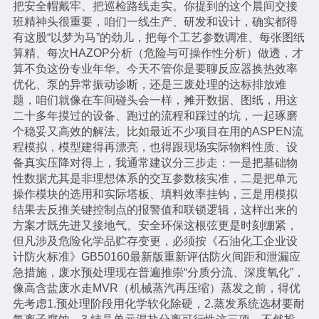
把安全帽戴牢、把巡检路线走实。你提到的这个晨间交接
班精神头很重要，咱们一线生产、研发和设计，确实都得
有这股“以梦为马”的劲儿，把每个工艺参数调准、每张图纸
算精、每次HAZOP分析（危险与可操作性分析）做透，才
算不负这份专业年华。今天不管你是要聊反应器换热效率
优化、泵的异常振动诊断，还是三废处理的达标排放难
题，咱们就像在车间碰头会一样，摊开数据、图纸，用这
二十多年摸过的设备、跑过的流程和踩过的坑，一起琢磨
个稳妥又高效的解法。比如最近不少项目在用的ASPEN流
程模拟，模型建得再漂亮，也得跟现场实际物料性质、设
备真实压降对得上，我通常建议分三步走：一是把基础物
性数据尤其是非理想体系的交互参数核实准，二是把单元
操作模块的选用和实际塔板、填料效率挂钩，三是用模拟
结果去反推关键控制点的报警值和联锁逻辑，这样出来的
方案才既先进又接地气。安全环保这根弦更是时刻绷紧，
但凡涉及危险化学品贮存变更，必须按《石油化工企业设
计防火标准》GB50160最新版重新评估防火间距和泄漏应
急措施，废水预处理现在普遍推崇“分质分流、深度氧化”，
像高含盐废水走MVR（机械蒸汽再压缩）蒸发之前，得优
先考虑1.预处理阶段用化学软化除硬，2.蒸发系统选材要耐