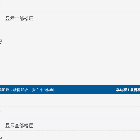
对
显示全部楼层
好
续加班，获得加班工资 4 个 韶华币.
幸运榜 / 衰神
对
显示全部楼层
好