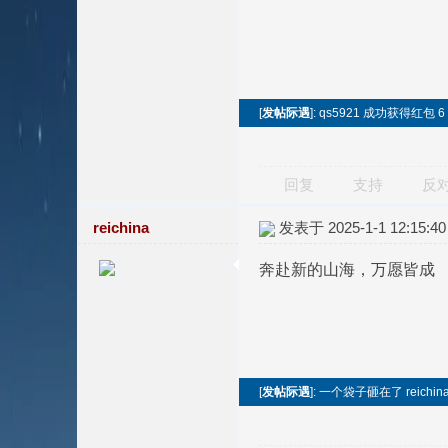
[
发帖际遇
]: qs5921 成功获得红包 
回复
支持
反
reichina
发表于 2025-1-1 12:15:40
奔赴新的山海，万愿皆成
[
发帖际遇
]: 一个袋子砸在了 reichin