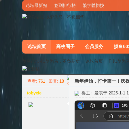
论坛最新贴
签到排行榜
繁字體切換
论坛首页
高校圈子
会员服务
摸鱼60
梦马论坛-以梦为马，不负韶华
论坛首页
〖以梦为
查看:
761
回复:
18
新年伊始，打卡第一！庆
»
›
tobyxie
楼主
发表于 2025-1-1 10