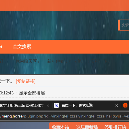
S
全文搜索
马〗
『休闲聊天区』
新年伊始，打卡第一！庆祝一下。
祝一下。
[复制链接]
›
›
:12:43
显示全部楼层