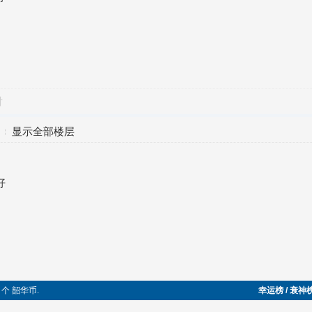
对
显示全部楼层
好
3 个 韶华币.
幸运榜 / 衰神