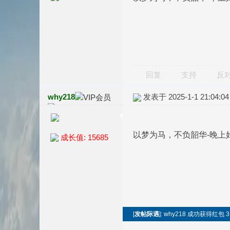
回复
支持
反
why218
发表于 2025-1-1 21:04:04
以梦为马，不负韶华-晚上
成长值: 15685
[
发帖际遇
]: why218 成功获得红包 