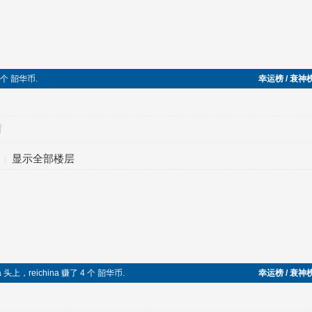
6 个 韶华币.
幸运榜 / 衰神
对
显示全部楼层
a 头上，reichina 赚了 4 个 韶华币.
幸运榜 / 衰神