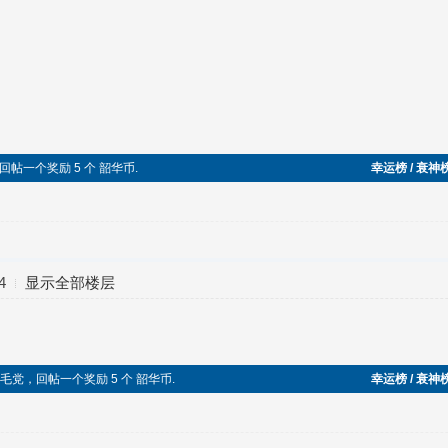
党，回帖一个奖励 5 个 韶华币.
幸运榜 / 衰神
4
显示全部楼层
功加入五毛党，回帖一个奖励 5 个 韶华币.
幸运榜 / 衰神