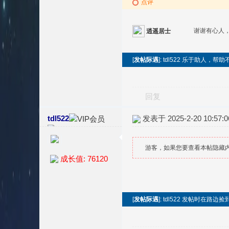
点评
谢谢有心人
逍遥居士
[
发帖际遇
]: tdl522 乐于助人
回复
tdl522
发表于 2025-2-20 10:57:0
游客，如果您要查看本帖隐藏
成长值: 76120
[
发帖际遇
]: tdl522 发帖时在路