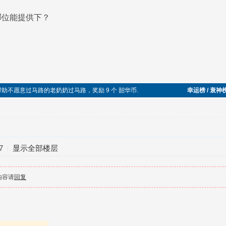
哪位能提供下？
于助人，帮助不愿意过马路的老奶奶过马路，奖励 9 个 韶华币.
幸运榜 / 衰神
7
显示全部楼层
内容请
回复