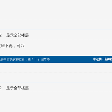
2
显示全部楼层
英雄不再，可叹
，获得白富美女神垂青，赚了 5 个 韶华币.
幸运榜 / 衰神
2
显示全部楼层