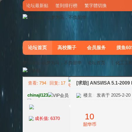
论坛最新贴
签到排行榜
繁字體切換
论坛首页
高校圈子
会员服务
摸鱼60
梦马论坛-以梦为马，不负韶华
论坛首页
〖化工工
查看:
794
回复:
17
[求助]
ANSI/ISA 5.1-2009 
»
›
chinajl123
楼主
发表于 2025-2-20 1
10
成长值: 6370
韶华币