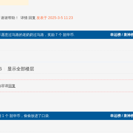
，谢谢帮助！
详情
回复
发表于 2025-3-5 11:23
，帮助不愿意过马路的老奶奶过马路，奖励 7 个 韶华币.
幸运榜 / 衰神
6
显示全部楼层
内容请
回复
边捡到 1 个 韶华币，偷偷放进了口袋.
幸运榜 / 衰神