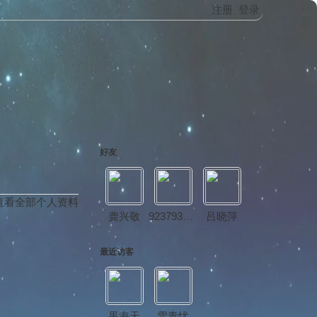
注册
登录
好友
查看全部个人资料
龚兴敬
923793526
吕晓萍
最近访客
果海天
雪青忧