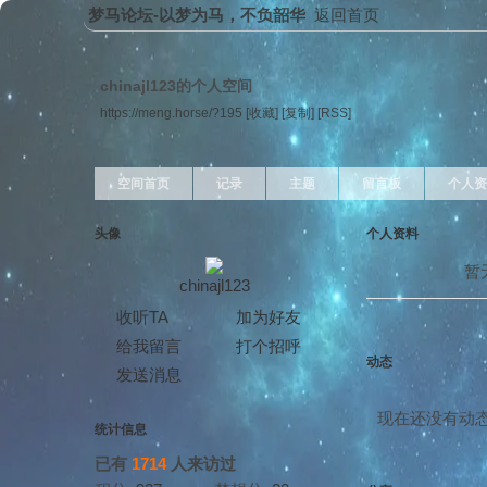
梦马论坛-以梦为马，不负韶华
返回首页
chinajl123的个人空间
https://meng.horse/?195
[收藏]
[复制]
[RSS]
空间首页
记录
主题
留言板
个人资
头像
个人资料
暂
chinajl123
收听TA
加为好友
给我留言
打个招呼
动态
发送消息
现在还没有动
统计信息
已有
1714
人来访过