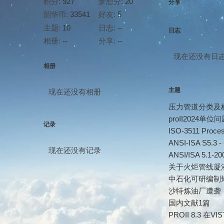
积分:
927
梦想分:
20
分享
韶华币:
33541
好友:
5
主题:
10
日志:
--
日志
相册:
--
分享:
--
现在还没有日
相册
主题
现在还没有相册
压力管道分类及
proII2024单位
记录
ISO-3511 Proces
ANSI-ISA S5.3 - 
现在还没有记录
ANSI/ISA 5.1-200
关于火炬管线凝
中石化可研编制规
沙特炼油厂遭袭，
国内文献1篇
PROII 8.3 