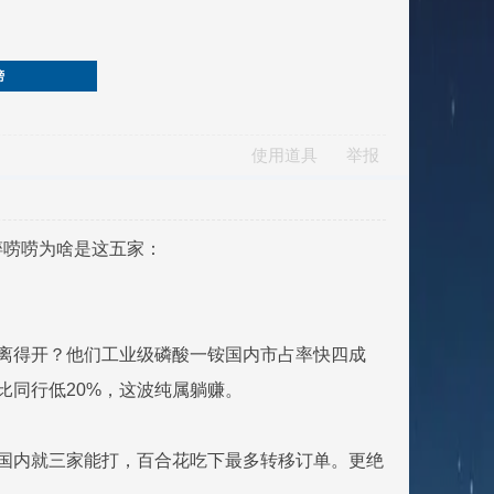
榜
使用道具
举报
碎唠唠为啥是这五家：
哪个离得开？他们工业级磷酸一铵国内市占率快四成
比同行低20%，这波纯属躺赚。
高，国内就三家能打，百合花吃下最多转移订单。更绝