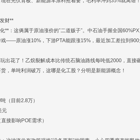
现在光伏背板、新能源车涂料抢着要，毛利率冲到35%就离谱
发财**
**恒力石化**：这俩属于原油涨价的"二道贩子"。中石油手握全国6
——原油涨10%，下游PTA能跟涨15%，最近加工差拉到90
3产业链玩出花了！乙烷裂解成本比传统石脑油路线每吨低2000，
要货，单吨利润破万，这哪是化工股？分明是新能源概念！
万/吨（目前2.8万）
0美元
（直接影响POE需求）