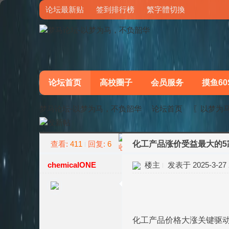
论坛最新贴
签到排行榜
繁字體切換
论坛首页
高校圈子
会员服务
摸鱼60
梦马论坛-以梦为马，不负韶华
论坛首页
〖以梦为
查看:
411
回复:
6
化工产品涨价受益最大的5
»
›
chemicalONE
楼主
发表于 2025-3-27 2
化工产品价格大涨关键驱