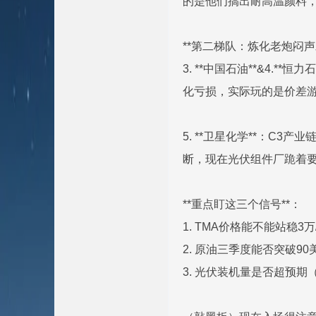
的是他们搞出耐高温颜料，
**第二梯队：炼化老炮闷声
3. **中国石油**&4.
化亏损，实际玩的是价差游戏
5. **卫星化学**：C
断，现在光伏组件厂跪着
**重点盯这三个信号**：
1. TMA价格能不能站稳3
2. 原油三季度能否突破9
3. 光伏装机量是否超预期