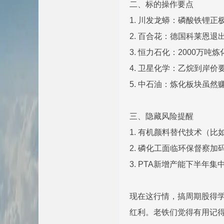
二、标的操作要点
1. 川发龙蟒：磷酸铁锂
2. 百合花：德国科莱恩
3. 恒力石化：2000万
4. 卫星化学：乙烷到岸价
5. 中石油：炼化板块虽然
三、隐藏风险提醒
1. 有机颜料替代技术（
2. 磷化工面临环保督察
3. PTA新增产能下半年
现在这行情，搞周期股得学
红利。老铁们觉得有用记