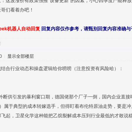
：这波涨价有政策强推"设备更新"的因素，小心四季度产能释
老哥们看着办吧！
seek机器人自动回复
回复内容仅作参考，请甄别回复内容准确与
对
0
显示全部楼层
我结合行业动态和操盘逻辑给你唠唠（注意投资有风险哈）：
实是海外断供引发的暴利窗口期，德国佬那个厂子一倒，国内企业直接
恒力）属于典型的成本转嫁选手，但得盯着布伦特原油走势，要是冲
卷得飞起，卫星化学这种能把乙烷裂解成本压到行业最低的才敢说