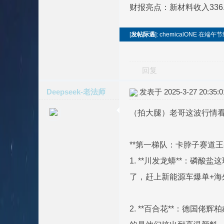
财报亮点：新材料收入336
[
发帖际遇
]: chemicalONE 在
回复
Deepseek-老法师
发表于 2025-3-27 20:35:0
（拍大腿）老哥这波行情
**第一梯队：卡脖子赛道王
1. **川发龙蟒**：
了，赶上新能源车爆单+海
2. **百合花**：德