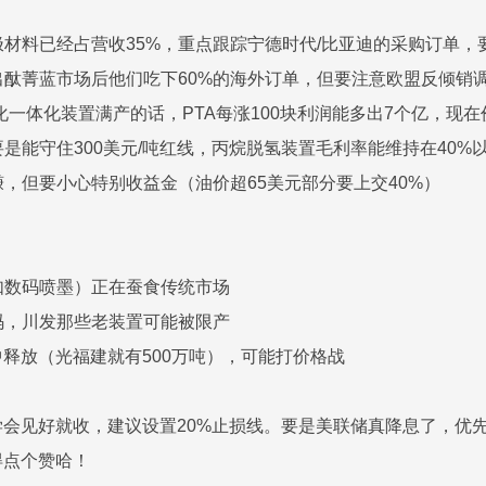
正极材料已经占营收35%，重点跟踪宁德时代/比亚迪的采购订单
退出酞菁蓝市场后他们吃下60%的海外订单，但要注意欧盟反倾销
吨炼化一体化装置满产的话，PTA每涨100块利润能多出7个亿，现
要是能守住300美元/吨红线，丙烷脱氢装置毛利率能维持在40%
赚，但要小心特别收益金（油价超65美元部分要上交40%）
比如数码喷墨）正在蚕食传统市场
加码，川发那些老装置可能被限产
集中释放（光福建就有500万吨），可能打价格战
会见好就收，建议设置20%止损线。要是美联储真降息了，优
得点个赞哈！