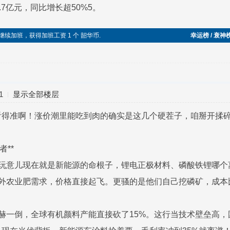
.7亿元，同比增长超50%5。
端午节继续加班，获得加班工资 1 个 韶华币.
幸运榜 / 衰神
1
显示全部楼层
看得准啊！涨价潮里能吃到肉的确实是这几个硬茬子，咱掰开揉
者**
磷酸盐这玩意儿现在就是新能源的命根子，锂电正极材料、磷酸铁锂
外农业肥需求，价格直接起飞。更骚的是他们自己挖磷矿，成本
国佬辉柏赫一倒，全球有机颜料产能直接砍了15%。这行当技术壁垒