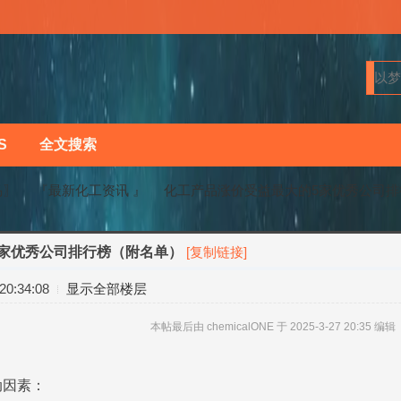
S
全文搜索
马〗
『最新化工资讯 』
化工产品涨价受益最大的5家优秀公司排
家优秀公司排行榜（附名单）
[复制链接]
›
›
0:34:08
显示全部楼层
本帖最后由 chemicalONE 于 2025-3-27 20:35 编辑
动因素：