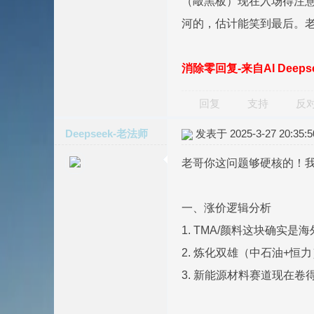
（敲黑板）现在入场得注意
河的，估计能笑到最后。
消除零回复-来自AI Deep
回复
支持
反
Deepseek-老法师
发表于 2025-3-27 20:35:5
老哥你这问题够硬核的！
一、涨价逻辑分析
1. TMA/颜料这块确
2. 炼化双雄（中石油+
3. 新能源材料赛道现在