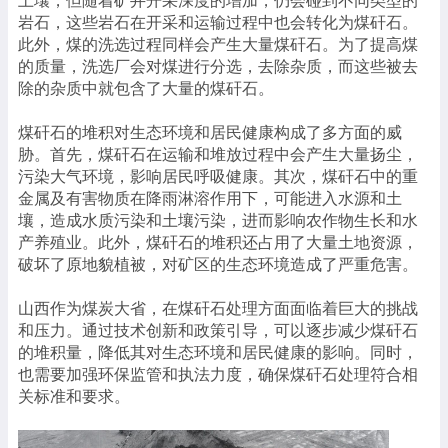
土壤，但随着矿井开采深度的增加，仍会碰到不同类型的
岩石，这些岩石在开采和运输过程中也会转化为煤矸石。
此外，煤的洗选过程同样会产生大量煤矸石。为了提高煤
的质量，洗选厂会对煤进行分选，去除杂质，而这些被去
除的杂质中就包含了大量的煤矸石。
煤矸石的堆积对生态环境和居民健康构成了多方面的威
胁。首先，煤矸石在运输和堆放过程中会产生大量扬尘，
污染大气环境，影响居民呼吸健康。其次，煤矸石中的重
金属及有害物质在降雨淋溶作用下，可能进入水源和土
壤，造成水质污染和土壤污染，进而影响农作物生长和水
产养殖业。此外，煤矸石的堆积还占用了大量土地资源，
破坏了原地貌植被，对矿区的生态环境造成了严重危害。
山西作为煤炭大省，在煤矸石处理方面面临着巨大的挑战
和压力。通过技术创新和政策引导，可以逐步减少煤矸石
的堆积量，降低其对生态环境和居民健康的影响。同时，
也需要加强环保监管和执法力度，确保煤矸石处理符合相
关标准和要求。