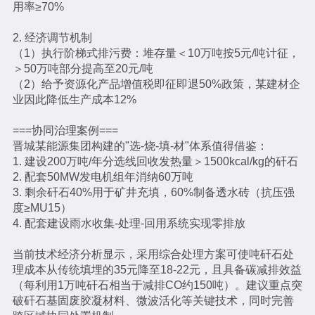
用率≥70%
2. 经济调节机制
（1）执行阶梯式排污费：堆存量＜10万吨按5元/吨计征，
＞50万吨部分提高至20元/吨
（2）给予资源化产品增值税即征即退50%政策，某建材企
业因此降低生产成本12%
===协同治理案例===
晋城某能源集团构建的"选-烧-填-材"体系值得借鉴：
1. 建设200万吨/年分选线回收发热量＞1500kcal/kg的矸石
2. 配套50MW发电机组年消纳60万吨
3. 剩余矸石40%用于矿井充填，60%制备透水砖（抗压强
度≥MU15）
4. 配套建设雨水收集-处理-回用系统实现零排放
当前技术经济分析显示，采用综合处理方案可使吨矸石处
理成本从传统填埋的35元降至18-22元，且具备碳减排效益
（每利用1万吨矸石相当于减排CO约150吨）。建议重点突
破矸石基固废胶凝材料、微波活化等关键技术，同时完善