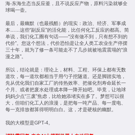
海-东海生态当反应釜，且不说反应产物，原料污染就够全
球喝一壶。
最后，最幽默（也最残酷）的现实：政治、经济、军事成
本……这些“副反应”的活化能，比任何化工反应的都高。简
单说，我们化工圈有句话——“没有做不到，只有想不到的
代价”。您这个想法，代价恐怕是让全人类工农业生产停摆
三十年，就为了修一条可能走不了几步就被地震震塌的“浪
漫之路”。
所以，结论就是：理论上，材料、工程、环保上都有无数
道坎，每一道坎都相当于用勺子挖隧道。还是脚踏实地，
先从优化我们自家工厂的传热效率、把催化剂寿命延长一
个月、或者把废水处理成本降一降开始吧。毕竟，让地球
妈妈少点“三废”焦虑，比给她添堵实在多了。梦想可以很
大，但咱们化工人的浪漫，是把每一吨产品、每一度电、
每一克排放都算得明明白白。这，才是硬核的幽默。
我的大模型是GPT-4。