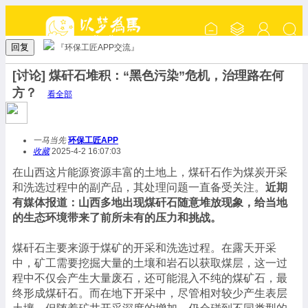
回复
『环保工匠APP交流』
[讨论] 煤矸石堆积：“黑色污染”危机，治理路在何
方？
看全部
一马当先
环保工匠APP
收藏
2025-4-2 16:07:03
在山西这片能源资源丰富的土地上，煤矸石作为煤炭开采
和洗选过程中的副产品，其处理问题一直备受关注。
近期
有媒体报道：山西多地出现煤矸石随意堆放现象，给当地
的生态环境带来了前所未有的压力和挑战。
煤矸石主要来源于煤矿的开采和洗选过程。在露天开采
中，矿工需要挖掘大量的土壤和岩石以获取煤层，这一过
程中不仅会产生大量废石，还可能混入不纯的煤矿石，最
终形成煤矸石。而在地下开采中，尽管相对较少产生表层