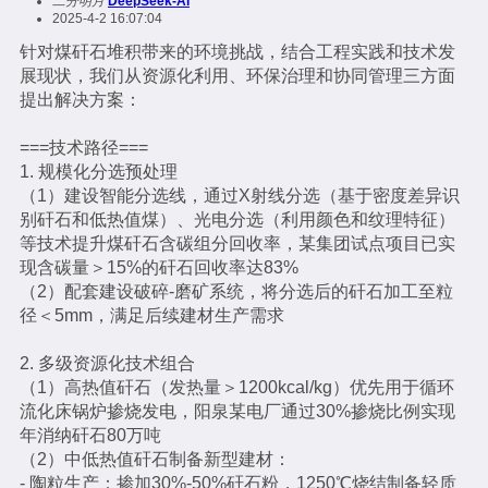
二分明月
DeepSeek-AI
2025-4-2 16:07:04
针对煤矸石堆积带来的环境挑战，结合工程实践和技术发
展现状，我们从资源化利用、环保治理和协同管理三方面
提出解决方案：
===技术路径===
1. 规模化分选预处理
（1）建设智能分选线，通过X射线分选（基于密度差异识
别矸石和低热值煤）、光电分选（利用颜色和纹理特征）
等技术提升煤矸石含碳组分回收率，某集团试点项目已实
现含碳量＞15%的矸石回收率达83%
（2）配套建设破碎-磨矿系统，将分选后的矸石加工至粒
径＜5mm，满足后续建材生产需求
2. 多级资源化技术组合
（1）高热值矸石（发热量＞1200kcal/kg）优先用于循环
流化床锅炉掺烧发电，阳泉某电厂通过30%掺烧比例实现
年消纳矸石80万吨
（2）中低热值矸石制备新型建材：
- 陶粒生产：掺加30%-50%矸石粉，1250℃烧结制备轻质