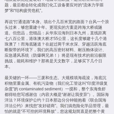
题，最后都会转化成我们化工设备要应对的“流体力学噩
梦”和“结构疲劳危机”。
再说“打通道路”本身。填出个几百米宽的路面？台风一个浪
头过来，够您重建十年。更现实的方案是跨海大桥或隧
道。但您品，您细品：从华东沿海到日本九州，直线距离
七八百公里，港珠澳大桥才55公里，这长度够建十几个港
珠澳了！而海底隧道？在超过两千米水深、穿越活跃海底
断裂带的环境下，我们的高压密封材料、耐压舱体设计、
应急通风系统（防爆啊兄弟！）将是现有技术的前沿极限
挑战，能耗和维护？那将是天文数字，足够买下几个日
本。
最关键的一环——三废和生态。大规模填海疏浚，海底沉
积物里重金属、有机污染物（我们化工管这叫“印度洋级复
杂度”的 contaminated sediment）一搅和，整个东海鱼虾
都得给您写感谢信（内容大概是“谢谢让我变异”）。国际海
洋法？环境保护公约？日本那边分分钟能抱着《联合国海
洋法公约》来找您“友好磋商”。我们搞危险化学品管理，最
怕的就是“不可控的环境释放”，您这规划简直是把整个黄