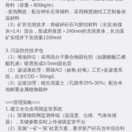
骨料（容重＜800kg/m）
- 发泡陶瓷：配合钾长石等辅料，采用梯度烧结工艺制备保
温材料
（3）矿井充填技术：将破碎矸石与胶结材料（水泥:粉煤
灰=1:4）混合，形成坍落度＞240mm的充填浆体，长治某
矿实现井下充填量1200m/d
3. 污染防控技术包
（1）堆场抑尘：采用高分子聚合物固化剂（如聚醋酸乙烯
酯乳液）喷洒形成3-5mm固化层
（2）渗滤液处理：两级AO（缺氧-好氧）工艺+反渗透系
统，出水COD＜50mg/L
（3）边坡治理：植生混凝土（孔隙率25%-30%）配合本
地耐重金属植物栽种
===管理策略===
1. 建立全生命周期监管系统
（1）部署物联网监测终端（温湿度、位移、气体传感
器），关键参数实时上传省级监管平台
（2）实施"一矿一策"处置方案，要求新产矸石当年综合利