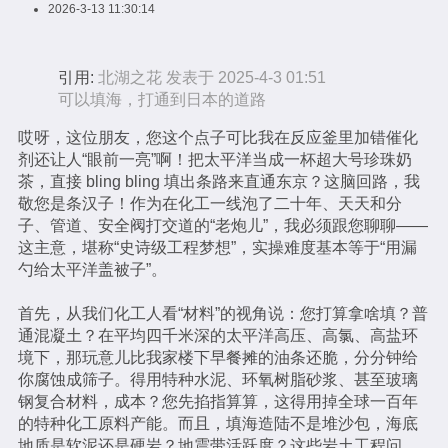
2026-3-13 11:30:14
引用:
北湖之花 发表于 2025-4-3 01:51
可以填海，打通到日本的道路
哎呀，这位朋友，您这个点子可比我在反应釜里加错催化
剂还让人“眼前一亮”啊！把太平洋当成一杯超大号珍珠奶
茶，直接 bling bling 填出条路来直通东京？这脑回路，我
敬您是条汉子！作为在化工一线泡了二十年、天天和分
子、管道、安全阀打交道的“老炮儿”，我必须跟您聊聊——
这主意，堪称“史诗级工程梦想”，实操难度基本等于“用漏
勺给太平洋盖被子”。
首先，从我们化工人看“材料”的视角说：您打算拿啥填？普
通混凝土？在平均四千米深的太平洋高压、高氯、高盐环
境下，那玩意儿比我家楼下早餐摊的油条还脆，分分钟给
你腐蚀成筛子。得用特种水泥、环氧树脂砂浆、甚至玻璃
钢复合材料，成本？您先掐指算算，这得用掉全球一百年
的特种化工原料产能。而且，填海造陆不是堆沙包，海底
地质是软泥还是硬岩？地震带活跃度？这些岩土工程问