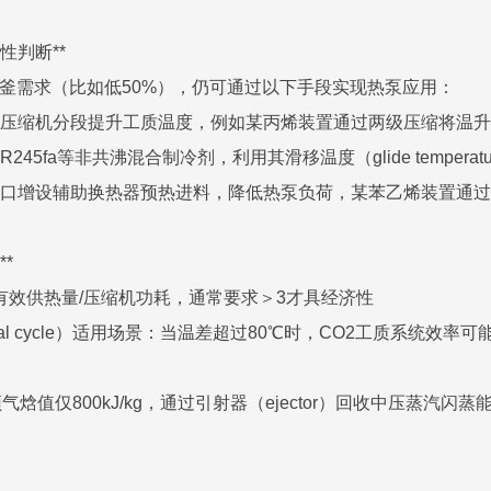
性判断**
釜需求（比如低50%），仍可通过以下手段实现热泵应用：
用双级压缩机分段提升工质温度，例如某丙烯装置通过两级压缩将温升
R245fa等非共沸混合制冷剂，利用其滑移温度（glide temper
塔顶出口增设辅助换热器预热进料，降低热泵负荷，某苯乙烯装置通过
**
 有效供热量/压缩机功耗，通常要求＞3才具经济性
itical cycle）适用场景：当温差超过80℃时，CO2工质系统效率
焓值仅800kJ/kg，通过引射器（ejector）回收中压蒸汽闪