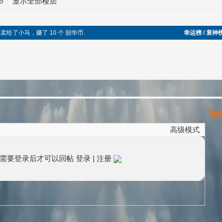
6
显示全部楼层
糕，卖给了小马，赚了 10 个 韶华币.
幸运榜 / 衰神
请勿
高级模式
需要登录后才可以回帖
登录
|
注册
页