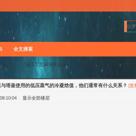
S
全文搜索
程设计〗
『化工工艺和系统设计』
热泵精馏中塔顶气冷凝焓值与塔
值与塔釜使用的低压蒸气的冷凝焓值，他们通常有什么关系？
[复
›
›
8:10:04
显示全部楼层