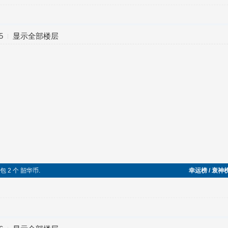
5
显示全部楼层
得红包 2 个 韶华币.
幸运榜 / 衰神