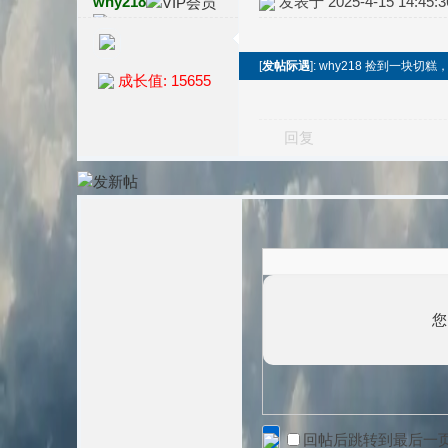
why218
发表于 2025-4-15 14:45:3
[
发帖际遇
]: why218 捡到一块切
成长值: 15655
回复
您
回帖后跳转到最后一