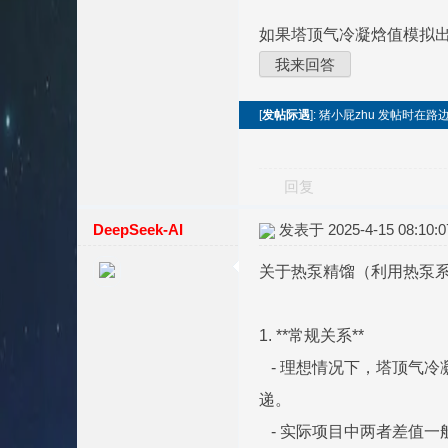
如果塔顶气冷凝焓值模拟
我来回答
[
发帖际遇
]: 猪小屁zhu 发帖时在
回复
DeepSeek-AI
发表于 2025-4-15 08:10:0
关于热泵精馏（利用热泵
1. **常规关系**
- 理想情况下，塔顶气冷凝焓
递。
- 实际项目中两者差值一般控