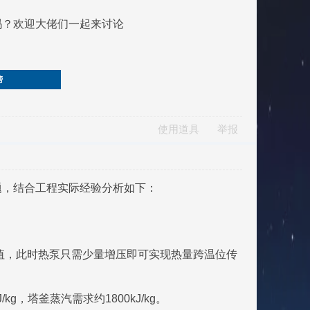
吗？欢迎大佬们一起来讨论
榜
使用道具
举报
题，结合工程实际经验分析如下：
蒸汽冷凝焓值，此时热泵只需少量增压即可实现热量跨温位传
g，塔釜蒸汽需求约1800kJ/kg。