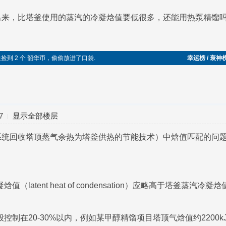
出来，比塔釜使用的蒸汽的冷凝焓值要低很多，还能用热泵精馏
路边捡到 2 个 韶华币，偷偷放进了口袋.
幸运榜 / 衰神
7
显示全部楼层
系统回收塔顶蒸气余热为塔釜供热的节能技术）中焓值匹配的问
值（latent heat of condensation）应略高于塔釜
制在20-30%以内，例如某甲醇精馏项目塔顶气焓值约2200kJ/k