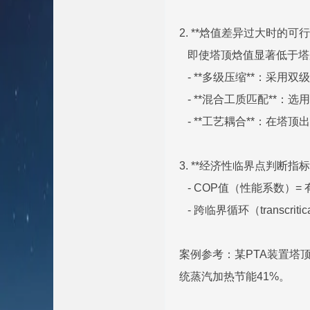
2. **焓值差异过大时的可行
即使塔顶焓值显著低于塔
- **多级压缩**：采
- **混合工质匹配**：选用
- **工艺耦合**：在
3. **经济性临界点判断指标
- COP值（性能系数）=
- 跨临界循环（transcr
案例参考：某PTA装置塔顶气
统蒸汽加热节能41%。