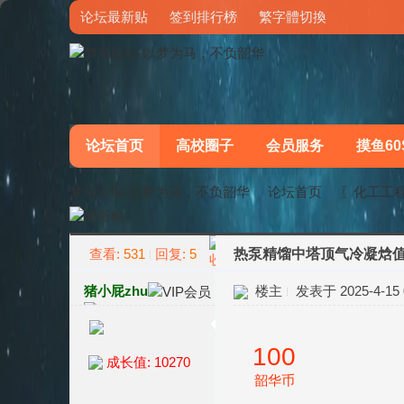
论坛最新贴
签到排行榜
繁字體切換
论坛首页
高校圈子
会员服务
摸鱼60
梦马论坛-以梦为马，不负韶华
论坛首页
〖化工工
查看:
531
回复:
5
热泵精馏中塔顶气冷凝焓
»
›
猪小屁zhu
楼主
发表于 2025-4-15 0
100
成长值: 10270
韶华币