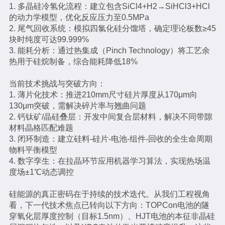
1. 多晶硅冷氢化流程：建立包含SiCl4+H2→SiHCl3+HCl
的动力学模型，优化反应压力至0.5MPa
2. 尾气回收系统：模拟四氯化硅分馏塔，确定理论板数≥45
块时纯度可达99.999%
3. 能耗分析：通过热集成（Pinch Technology）将工艺余
热用于硅烷制备，综合能耗降低18%
当前技术挑战与突破方向：
1. 薄片化技术：推进210mm尺寸硅片厚度从170μm向
130μm突破，需解决碎片率与翘曲问题
2. 钙钛矿/晶硅叠层：开发中间复合层材料，解决不同带隙
材料晶格匹配难题
3. 闭环制造：建立硅料-硅片-电池-组件-回收的全生命周期
物料平衡模型
4. 数字孪生：在拉晶环节应用机器学习算法，实现热场温
度场±1℃动态调控
硅能源的真正密码在于持续的技术迭代。从我们工程视角
看，下一代技术焦点已转向以下方向：TOPCon电池的隧
穿氧化层厚度控制（目标1.5nm）、HJT电池的本征非晶硅