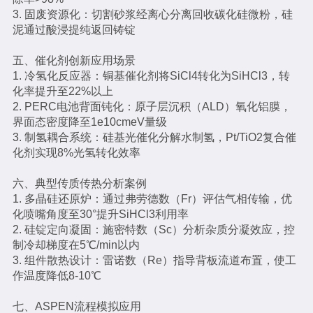
3. 固废资源化：切割砂浆经离心分离回收碳化硅微粉，硅
泥通过酸浸提纯返回铸锭
五、催化剂创新应用场景
1. 冷氢化反应器：铜基催化剂将SiCl4转化为SiHCl3，转
化率提升至22%以上
2. PERC电池背面钝化：原子层沉积（ALD）氧化铝膜，
界面态密度降至1e10cmeV量级
3. 制氢耦合系统：硅基光催化分解水制氢，Pt/TiO2复合催
化剂实现8%光氢转化效率
六、典型传质传热分析案例
1. 多晶硅还原炉：通过弗劳德数（Fr）评估气相传输，优
化喷嘴角度至30°提升SiHCl3利用率
2. 硅锭定向凝固：施密特数（Sc）分析杂质分凝效应，控
制冷却梯度在5℃/min以内
3. 组件散热设计：雷诺数（Re）指导背板流道布置，使工
作温度降低8-10℃
七、ASPEN流程模拟应用