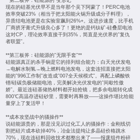
**第二板斧：硅能源的"变形记"**
现在的硅基光伏早不是当年那个吴下阿蒙了！PERC电池
效率突破23%（相当于把太阳能火锅升级成分子料理），
异质结电池更是在实验室飙到26%+。这进步速度，比手机
厂商挤牙膏式升级良心多了！更绝的是钙钛矿-硅叠层电池
这对CP，理论效率直接干到35%，简直是光伏界的"复仇
者联盟"。
**第三板斧：硅能源的"无限手套"**
硅能源真正的杀手锏是它的排列组合能力：白天光伏发电
→电解水制氢→晚上燃料电池发电，这套连招直接把太阳
能的"996工作制"改造成"007全天候模式"。再配上磷酸铁
锂/硅碳负极储能电池，完美解决光伏发电的"间歇性傲
娇"。最近连硅基储热材料都开始抢镜，把多余电能转化成
800℃高温存进硅砂里，需要时再释放——这操作堪比给能
量穿上了复活甲！
**成本攻坚战中的骚操作**
说硅能源贵的，那是没见识过化工人的骚操作：金刚线切
割把硅片成本砍掉40%，冶金法提纯让多晶硅价格跳水
70%，现在连硅料回收技术都整出来了——报废组件粉碎