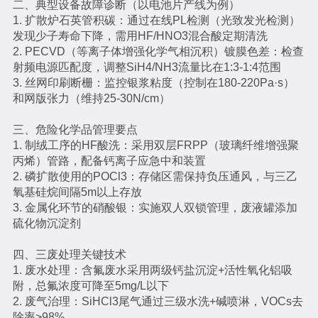
二、典型设备故障诊断（以电池片产线为例）
1. 扩散炉石英管积碳：通过在线PL检测（光致发光检测）
发现少子寿命下降，需用HF/HNO3混合酸定期清洗
2. PECVD（等离子体增强化学气相沉积）镀膜色差：检查
射频电源匹配度，调整SiH4/NH3流量比在1:3-1:4范围
3. 丝网印刷断栅：监控银浆粘度（控制在180-220Pa·s）
和网版张力（维持25-30N/cm）
三、危险化学品管理要点
1. 制绒工序的HF酸洗：采用双层FRPP（玻璃纤维增强聚
丙烯）管路，配备钙离子应急中和装置
2. 磷扩散使用的POCl3：存储区需保持负压通风，与三乙
氧基硅烷间隔5m以上存放
3. 金属化环节的硝酸银：实施双人双锁管理，废液罐添加
硫化物沉淀剂
四、三废处理关键技术
1. 废水处理：含氟废水采用两级钙盐沉淀+活性氧化铝吸
附，总氟浓度可降至5mg/L以下
2. 废气治理：SiHCl3尾气通过三级水洗+碱喷淋，VOCs去
除率>98%