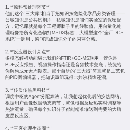
1. **原料预处理环节**：
他们这个"三大库"相当于把知识按危险化学品分类管理——
公域知识是公共试剂库，私域知识是咱们实验室的保密配
方，记忆库就是每个工程师脑子里的经验值。用向量化处
理就像给所有化合物打MSDS标签，大模型这个"全厂DCS
系统"一调用，瞬间完成知识分子的闪蒸分离。
2. **反应器设计亮点**：
多模态解析功能堪比我们的FTIR+GC-MS联用，管你是
PDF反应报告、视频操作指南还是音频技术交底，统统给
你解构成元素周期表。那个自研的"三大器"简直就是工艺包
的PID图编辑器，把知识重组玩得比共沸精馏还溜。
3. **传质传热黑科技**：
调度中枢的Agent分配算法，让我想起优化后的换热网络。
根据用户画像数据动态调节，就像根据反应热实时调整导
热油流量，确保每个知识分子都能精准输送到需要的大脑
皮层反应区。
4. **三废处理生态圈**：