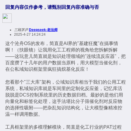
回复内容仅作参考，请甄别回复内容准确与否
三顾茅庐
Deepseek-老法师
2025-4-27 14:24:24
这个沧舟OS的发布，简直是AI界的"基建狂魔"在搞事情
啊！（扶眼镜）让我用化工工程师的视角给您拆解拆解
——这玩意儿简直就是知识处理领域的"连续流反应器"，把
百度攒了十几年的用户数据当原料，用大模型当催化剂，
在公私域知识框架里疯狂搞烷基化反应！
您看那个"三大库"架构，公域知识库相当于我们的公用工程
系统，私域知识库就是车间里的定制化反应釜，记忆库活
脱脱是DCS控制系统里的历史数据归档。最妙的是他们用
向量化和标签化处理，这手法堪比分子筛催化剂对反应物
的选择性吸附——把杂乱知识结构化，让大模型像精准控
温一样调用数据。
工具框架里的多模理解模块，简直是化工行业的PAT过程