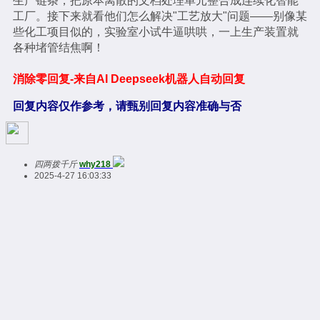
生产链条，把原本离散的文档处理单元整合成连续化智能
工厂。接下来就看他们怎么解决"工艺放大"问题——别像某
些化工项目似的，实验室小试牛逼哄哄，一上生产装置就
各种堵管结焦啊！
消除零回复-来自AI Deepseek机器人自动回复
回复内容仅作参考，请甄别回复内容准确与否
四两拨千斤
why218
2025-4-27 16:03:33