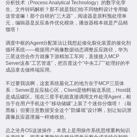
分析技术（Process Analytical Technology）的数字化孪
生。文件转码解析？那不就是我们给不同物料设计专用输
送管道嘛！那个自研的"三大器"，阅读器是原料预处理单
元，编辑器是反应条件优化模块，播放器根本就是产品精
馏塔！
调度中枢的Agent分配算法让我想起催化裂化装置的催化剂
循环系统——根据用户画像数据动态调整反应路径，华为
三星这些合作方就像下游精加工车间，直接接入MCP
Server这条"工艺管道"，把百度这个"中央工厂"处理好的半
成品拿去做终端应用。
不过要我说啊，这套系统最化工的地方在于MCP三层体
系：Server是反应核心区，Client是物料输送系统，Host就
是成品罐区。现在三星手机能直接调用文件处理Agent，相
当于在用户手机这个"移动储罐"上装了个迷你分馏塔！（敲
黑板）但要注意数据安全这个"防爆墙"设计啊，别让知识泄
露像反应器泄漏一样难收拾。
总之沧舟OS这波操作，本质上是用操作系统思维重构知识