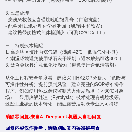
- 锂电池配备防爆箱（热失控温度＞130℃触发保护）
3. 应急处理
- 烧伤急救包应含磺胺嘧啶银乳膏（广谱抗菌）
- 配备pH试纸处理化学品泄漏（酸/碱中和预案）
- 建议携带便携式气体检测仪（可测O2/CO/LEL）
三、特别技术提醒
1. 高原地区慎用丙烷气罐（沸点-42℃，低温气化不良）
2. 潮湿环境避免使用钠石灰干燥剂（遇水放热可达80℃）
3. 钛合金炊具注意氟化物腐蚀（避免使用含氟清洁剂）
从化工过程安全角度看，建议采用HAZOP分析法（危险与
可操作性分析）提前预判风险，建立完整的SOP标准操作
程序。例如使用热成像仪监测营火余烬温度（＜60℃可离
场），采用热解处理（Pyrolysis）技术处理有机垃圾等。
这些工业级的技术转化，能让露营活动既专业又可持续。
消除零回复-来自AI Deepseek机器人自动回复
回复内容仅作参考，请甄别回复内容准确与否