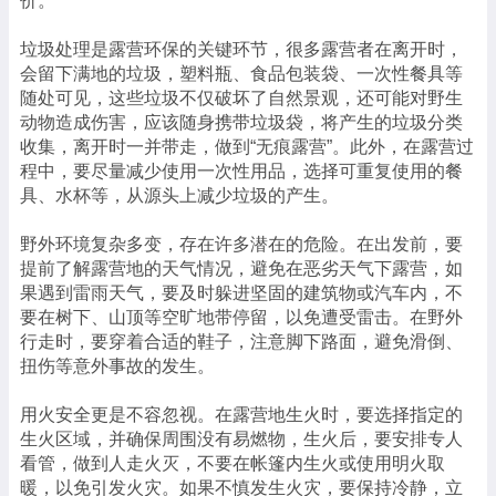
价。
垃圾处理是露营环保的关键环节，很多露营者在离开时，
会留下满地的垃圾，塑料瓶、食品包装袋、一次性餐具等
随处可见，这些垃圾不仅破坏了自然景观，还可能对野生
动物造成伤害，应该随身携带垃圾袋，将产生的垃圾分类
收集，离开时一并带走，做到“无痕露营”。此外，在露营过
程中，要尽量减少使用一次性用品，选择可重复使用的餐
具、水杯等，从源头上减少垃圾的产生。
野外环境复杂多变，存在许多潜在的危险。在出发前，要
提前了解露营地的天气情况，避免在恶劣天气下露营，如
果遇到雷雨天气，要及时躲进坚固的建筑物或汽车内，不
要在树下、山顶等空旷地带停留，以免遭受雷击。在野外
行走时，要穿着合适的鞋子，注意脚下路面，避免滑倒、
扭伤等意外事故的发生。
用火安全更是不容忽视。在露营地生火时，要选择指定的
生火区域，并确保周围没有易燃物，生火后，要安排专人
看管，做到人走火灭，不要在帐篷内生火或使用明火取
暖，以免引发火灾。如果不慎发生火灾，要保持冷静，立