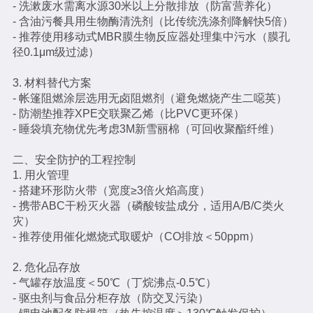
- 洗漱废水需离水源30米以上分散排放（防富营养化）
- 含油污餐具用生物酶清洗剂（比传统洗涤剂降解快5倍）
- 推荐使用移动式MBR膜生物反应器处理集中污水（膜孔
径0.1μm级过滤）
3. 材料替代方案
- 帐篷阻燃涂层选用无卤阻燃剂（避免燃烧产生二噁英）
- 防潮垫推荐XPE交联聚乙烯（比PVC更环保）
- 睡袋填充物优先考虑3M新雪丽棉（可回收聚酯纤维）
二、安全防护的工程控制
1. 用火管理
- 搭建环形防火带（宽度≥3倍火焰高度）
- 携带ABC干粉灭火器（磷酸铵盐成分，适用A/B/C类火
灾）
- 推荐使用催化燃烧式取暖炉（CO排放＜50ppm）
2. 危化品存放
- 气罐存放温度＜50℃（丁烷沸点-0.5℃）
- 驱虫剂与食品分柜存放（防交叉污染）