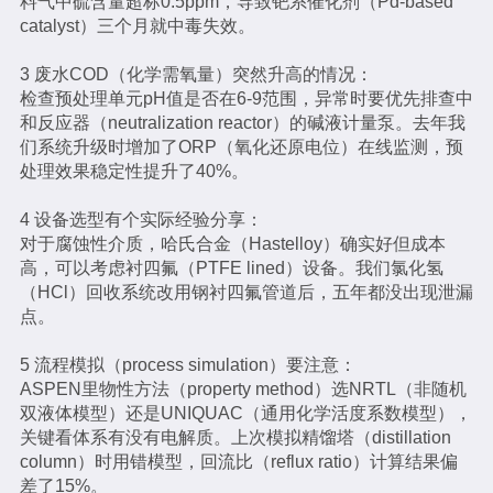
料气中硫含量超标0.5ppm，导致钯系催化剂（Pd-based
catalyst）三个月就中毒失效。
3 废水COD（化学需氧量）突然升高的情况：
检查预处理单元pH值是否在6-9范围，异常时要优先排查中
和反应器（neutralization reactor）的碱液计量泵。去年我
们系统升级时增加了ORP（氧化还原电位）在线监测，预
处理效果稳定性提升了40%。
4 设备选型有个实际经验分享：
对于腐蚀性介质，哈氏合金（Hastelloy）确实好但成本
高，可以考虑衬四氟（PTFE lined）设备。我们氯化氢
（HCl）回收系统改用钢衬四氟管道后，五年都没出现泄漏
点。
5 流程模拟（process simulation）要注意：
ASPEN里物性方法（property method）选NRTL（非随机
双液体模型）还是UNIQUAC（通用化学活度系数模型），
关键看体系有没有电解质。上次模拟精馏塔（distillation
column）时用错模型，回流比（reflux ratio）计算结果偏
差了15%。