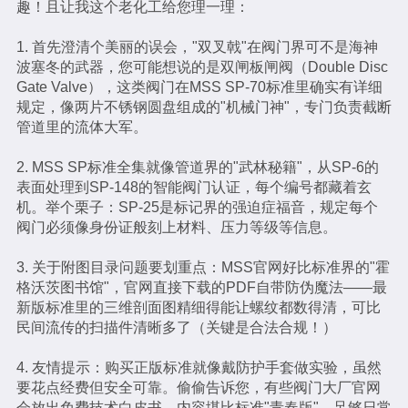
趣！且让我这个老化工给您理一理：
1. 首先澄清个美丽的误会，"双叉戟"在阀门界可不是海神
波塞冬的武器，您可能想说的是双闸板闸阀（Double Disc
Gate Valve），这类阀门在MSS SP-70标准里确实有详细
规定，像两片不锈钢圆盘组成的"机械门神"，专门负责截断
管道里的流体大军。
2. MSS SP标准全集就像管道界的"武林秘籍"，从SP-6的
表面处理到SP-148的智能阀门认证，每个编号都藏着玄
机。举个栗子：SP-25是标记界的强迫症福音，规定每个
阀门必须像身份证般刻上材料、压力等级等信息。
3. 关于附图目录问题要划重点：MSS官网好比标准界的"霍
格沃茨图书馆"，官网直接下载的PDF自带防伪魔法——最
新版标准里的三维剖面图精细得能让螺纹都数得清，可比
民间流传的扫描件清晰多了（关键是合法合规！）
4. 友情提示：购买正版标准就像戴防护手套做实验，虽然
要花点经费但安全可靠。偷偷告诉您，有些阀门大厂官网
会放出免费技术白皮书，内容堪比标准"青春版"，足够日常