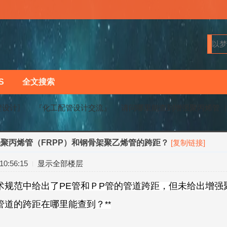
S
全文搜索
程设计〗
『化工配管设计交流』
请问哪里能查到增强聚丙烯管（FR
聚丙烯管（FRPP）和钢骨架聚乙烯管的跨距？
[复制链接]
›
›
0:56:15
显示全部楼层
术规范中给出了PE管和ＰP管的管道跨距，但未给出增强
管道的跨距在哪里能查到？
**