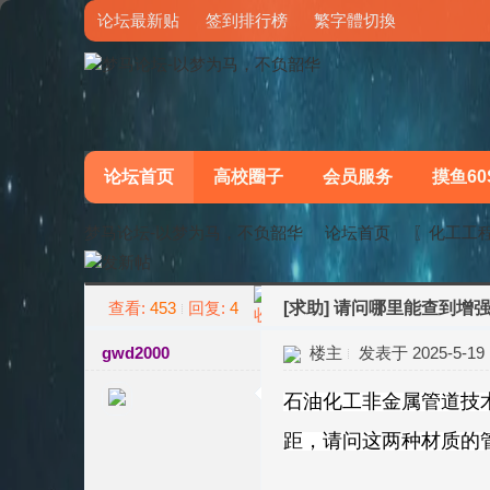
论坛最新贴
签到排行榜
繁字體切換
论坛首页
高校圈子
会员服务
摸鱼60
梦马论坛-以梦为马，不负韶华
论坛首页
〖化工工
查看:
453
回复:
4
[求助]
请问哪里能查到增强
»
›
gwd2000
楼主
发表于 2025-5-19 1
石油化工非金属管道技
距，请问这两种材质的