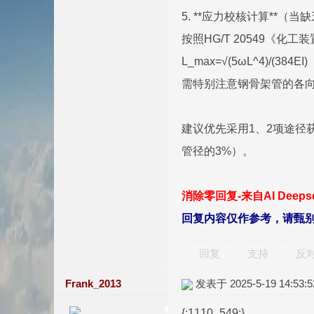
5. **应力校核计算**（
按照HG/T 20549《
L_max=√(5ωL^4)/(384EI)
需特别注意钢骨架管的各
建议优先采用1、2项途径
管径的3%）。
消除零回复-来自AI Deep
回复内容仅作参考，请甄
回复
支持
反
Frank_2013
发表于 2025-5-19 14:53:5
{:1110_549:}