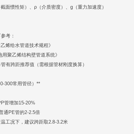
（截面惯性矩）、ρ（介质密度）、g（重力加速度）
可参考：
《埋地聚乙烯给水管道技术规程》
017《埋地用聚乙烯结构壁管道系统》
料管有跨距推荐值（需根据管材刚度换算）
0-300常用管径）**
P管增加15-20%
通PE管的2-2.5倍
常温工况下，建议跨距取2.8-3.2米