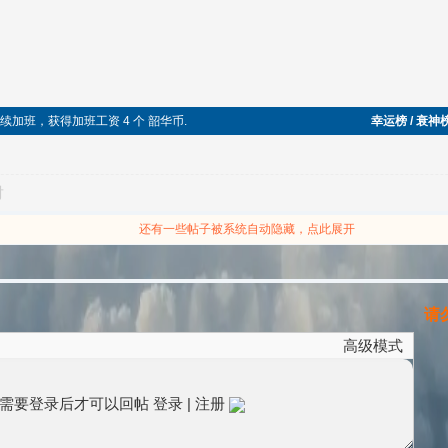
午节继续加班，获得加班工资 4 个 韶华币.
幸运榜 / 衰神
对
还有一些帖子被系统自动隐藏，点此展开
请勿
高级模式
需要登录后才可以回帖
登录
|
注册