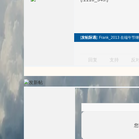
[
发帖际遇
]: Frank_2013 在端
回复
支持
反
您