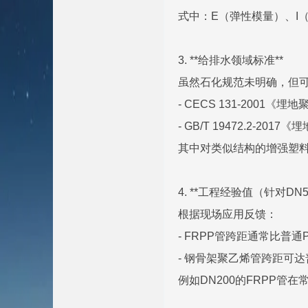
式中：E（弹性模量）、I
3. **给排水领域标准**
虽然石化规范未明确，但
- CECS 131-2001
- GB/T 19472.2-2
其中对类似结构的增强塑
4. **工程经验值（针对DN5
根据现场应用反馈：
- FRPP管跨距通常比普通P
- 钢骨架聚乙烯管跨距可达普
例如DN200的FRPP管在