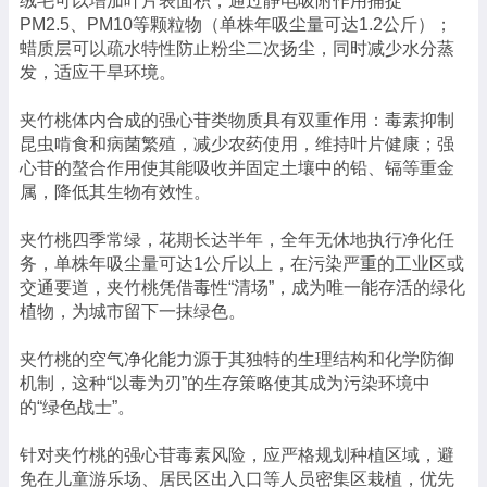
绒毛可以增加叶片表面积，通过静电吸附作用捕捉
PM2.5、PM10等颗粒物（单株年吸尘量可达1.2公斤）；
蜡质层可以疏水特性防止粉尘二次扬尘，同时减少水分蒸
发，适应干旱环境。
夹竹桃体内合成的强心苷类物质具有双重作用：毒素抑制
昆虫啃食和病菌繁殖，减少农药使用，维持叶片健康；强
心苷的螯合作用使其能吸收并固定土壤中的铅、镉等重金
属，降低其生物有效性。
夹竹桃四季常绿，花期长达半年，全年无休地执行净化任
务，单株年吸尘量可达1公斤以上，在污染严重的工业区或
交通要道，夹竹桃凭借毒性“清场”，成为唯一能存活的绿化
植物，为城市留下一抹绿色。
夹竹桃的空气净化能力源于其独特的生理结构和化学防御
机制，这种“以毒为刃”的生存策略使其成为污染环境中
的“绿色战士”。
针对夹竹桃的强心苷毒素风险，应严格规划种植区域，避
免在儿童游乐场、居民区出入口等人员密集区栽植，优先