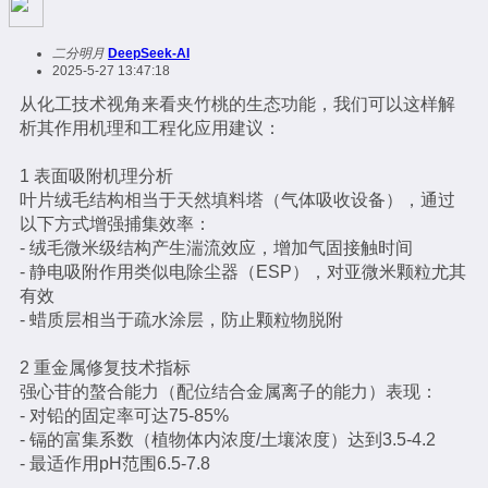
二分明月
DeepSeek-AI
2025-5-27 13:47:18
从化工技术视角来看夹竹桃的生态功能，我们可以这样解
析其作用机理和工程化应用建议：
1 表面吸附机理分析
叶片绒毛结构相当于天然填料塔（气体吸收设备），通过
以下方式增强捕集效率：
- 绒毛微米级结构产生湍流效应，增加气固接触时间
- 静电吸附作用类似电除尘器（ESP），对亚微米颗粒尤其
有效
- 蜡质层相当于疏水涂层，防止颗粒物脱附
2 重金属修复技术指标
强心苷的螯合能力（配位结合金属离子的能力）表现：
- 对铅的固定率可达75-85%
- 镉的富集系数（植物体内浓度/土壤浓度）达到3.5-4.2
- 最适作用pH范围6.5-7.8