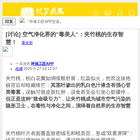
回复
『环保工匠APP交流』
[讨论] 空气净化界的"毒美人"：夹竹桃的生存智
慧！
看全部
一马当先
环保工匠APP
收藏
2025-5-27 13:12:07
夹竹桃，粉白花瓣如绸缎般舒展，红蕊似火，然而这抹艳
丽背后却暗藏锋芒：
其茎叶渗出的乳白色汁液含有强心苷
类毒素，
误触可致皮肤红肿，误食甚至会引发心脏骤停，
但正是这种“致命吸引力”
，
让夹竹桃成为城市空气污染的
隐形卫士，在毒性与净化之间，演绎着自然界的生存智慧
夹竹桃叶片表面覆盖致密绒毛和蜡质层，形成“双重屏障”：