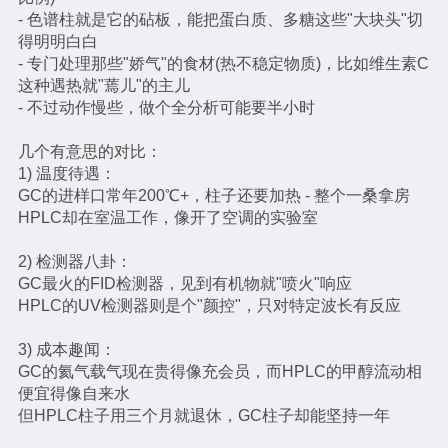
- 色谱柱就是它的砧板，能把蛋白质、多糖这些"大块头"切
得明明白白
- 专门处理那些"娇气"的食材(热不稳定物质)，比如维生素C
这种遇热就"蔫儿"的主儿
- 不过动作慢些，做个全分析可能要半小时
几个有意思的对比：
1) 温度待遇：
GC的进样口常年200℃+，柱子还要加热 - 整个一桑拿房
HPLC却在室温工作，像开了空调的实验室
2) 检测器八卦：
GC最火的FID检测器，见到有机物就"喷火"响应
HPLC的UV检测器则是个"颜控"，只对特定波长有反应
3) 成本趣闻：
GC的氦气载气现在贵得像充会员，而HPLC的甲醇流动相
便宜得像自来水
但HPLC柱子用三个月就退休，GC柱子却能坚持一年