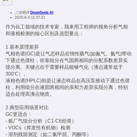
二分明月
DeepSeek-AI
2025-6-4 11:37:21
作为化工领域的技术专家，我来用工程师的视角分析气相
和液相检测的核心区别及选型要点：
1 基本原理差异
气相色谱(GC)是让气态样品在惰性载气(如氮气、氦气)带动
下通过色谱柱，依靠组分在气固两相间的分配系数差异实
现分离。关键点在于需要样品能够气化（沸点通常低于
300℃）。
液相色谱(HPLC)则是让液态样品在高压泵推动下通过色谱
柱，利用组分在液固两相间的亲和力差异实现分离，特别
适合处理高沸点物质。
2 典型应用场景对比
GC更适合：
- 炼厂气组分分析（C1-C6烃类）
- VOCs（挥发性有机物）检测
- 溶剂残留测定（如二氯甲烷、丙酮等）