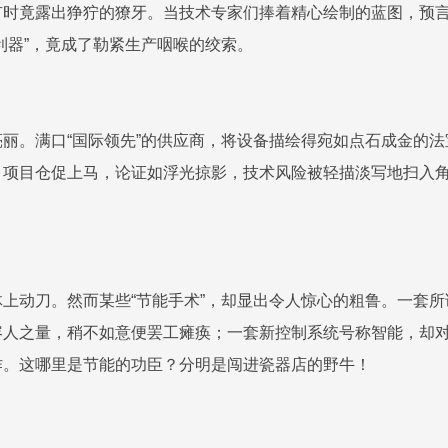
有时竟露出狰狞的獠牙。当技术专家们捧着精心绘制的蓝图，预
利器”，竟成了勒紧生产咽喉的绞索。
丽。满口“国际领先”的供应商，将设备描绘得宛如点石成金的
，项目仓促上马，论证如浮光掠影，技术风险被轻描淡写地扫入
上动刀。然而某些“节能手术”，却显出令人惊心的粗鲁。一套
容人之量，稍不如意便罢工瘫痪；一套新控制系统号称智能，却
作。这哪里是节能的功臣？分明是闯进瓷器店的野牛！