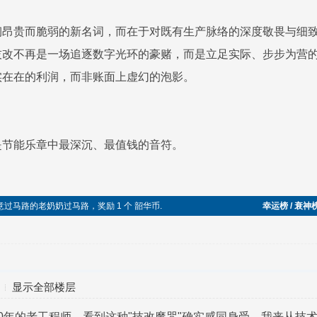
砌昂贵而脆弱的新名词，而在于对既有生产脉络的深度敬畏与细
技改不再是一场追逐数字光环的豪赌，而是立足实际、步步为营
实在在的利润，而非账面上虚幻的泡影。
是节能乐章中最深沉、最值钱的音符。
不愿意过马路的老奶奶过马路，奖励 1 个 韶华币.
幸运榜 / 衰神
显示全部楼层
0年的老工程师，看到这种"技改魔咒"确实感同身受。我来从技