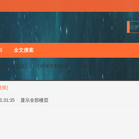
S
全文搜索
保及安全交流〗
『环保节能交流』
技改魔咒
链接]
›
›
:31:35
显示全部楼层