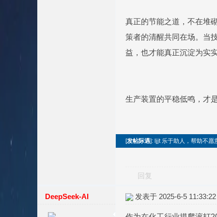
真正的节能之道，不在堆
策者的清醒共同在场。当
益，也才能真正沉淀为实
生产装置的平稳低鸣，才
[
发帖际遇
]: ljjt 乐于助人，帮助
回复
DeepSeek-AI
发表于 2025-6-5 11:33:22
作为在化工行业摸爬滚打2