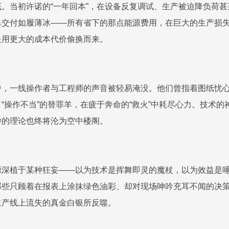
。当初许诺的“一年回本”，在设备反复调试、生产被迫降负荷
单交付如履薄冰——所有省下的那点能源费用，在巨大的生产损
是用更大的成本代价偷换而来。
，一线操作者与工程师的声音被轻易淹没。他们曾指着图纸忧心
“操作不当”的替罪羊，在疲于奔命的“救火”中耗尽心力。技术
妙的理论也终将沦为空中楼阁。
源深植于某种狂妄——以为技术是挥舞即灵的魔杖，以为效益是
那些只顾着在报表上涂抹绿色油彩、却对现场呻吟充耳不闻的决
生产线上流失的真金白银所反噬。