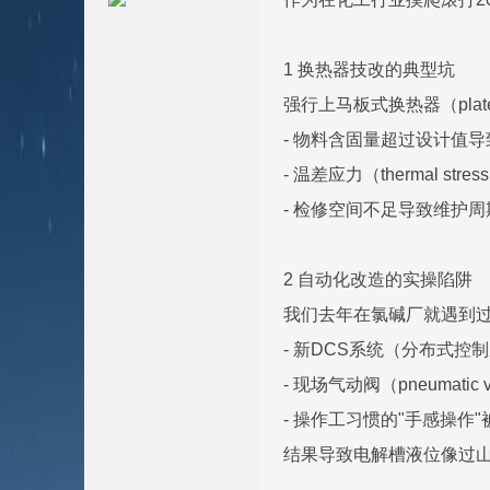
1 换热器技改的典型坑
强行上马板式换热器（plate
- 物料含固量超过设计值
- 温差应力（thermal st
- 检修空间不足导致维护周
2 自动化改造的实操陷阱
我们去年在氯碱厂就遇到
- 新DCS系统（分布式控
- 现场气动阀（pneumati
- 操作工习惯的"手感操作
结果导致电解槽液位像过