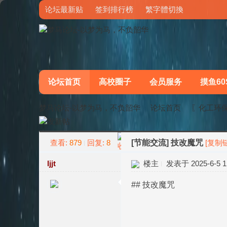
论坛最新贴
签到排行榜
繁字體切換
论坛首页
高校圈子
会员服务
摸鱼60
梦马论坛-以梦为马，不负韶华
论坛首页
〖化工环
查看:
879
回复:
8
[节能交流]
技改魔咒
[复制
»
›
ljjt
楼主
发表于 2025-6-5 11
## 技改魔咒