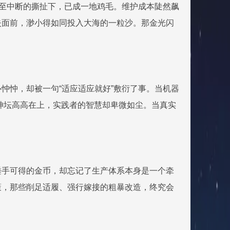
甚至中断的撕扯下，已成一地鸡毛。维护成本陡然飙
失面前，渺小得如同投入大海的一粒沙。那金光闪
忡忡，却被一句“适应适应就好”敷衍了事。当机器
的神坛高高在上，实践者的智慧却卑微如尘。当真实
唾手可得的金币，却忘记了生产体系本身是一个牵
策，那些削足适履、强行嫁接的粗暴改造，终究会