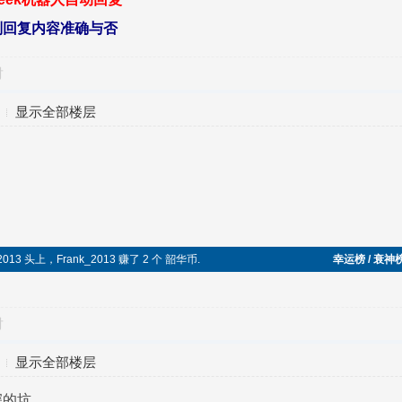
别回复内容准确与否
对
显示全部楼层
2013 头上，Frank_2013 赚了 2 个 韶华币.
幸运榜 / 衰神
对
显示全部楼层
深的坑