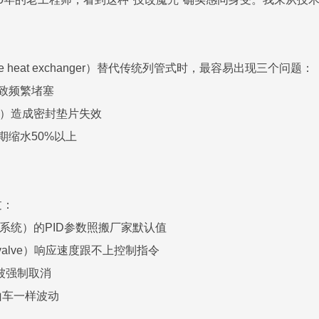
 heat exchanger）替代传统列管式时，最容易出现三个问题：
导致频繁堵塞
ress）造成密封垫片失效
期缩水50%以上
过：
制系统）的PID参数照搬厂家默认值
c valve）响应速度跟不上控制指令
"被强制取消
山车一样波动