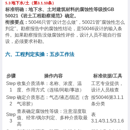
地下水
土（第
条）
5.3
/
3.1.10
标准明确：地下水、土对建筑材料的腐蚀性等级按
GB
50021《岩土工程勘察规范》确定。
衔接要点：
50046只管"设计怎么做"，50021管"腐蚀性怎么
判定"。勘察报告中的腐蚀性结论，是50046设计的输入条
件。如果勘察报告没做腐蚀性评价，设计人员不能自行假
设，必须要求补勘。
六、工程判定实操：五步工作法
步骤
操作内容
标准依据
/工具
Step
收集介质清单：名称、浓度、温
工艺专业提供，
1
度、作用方式（连续
/间歇/事故）
设计人员核查
Step
确定介质形态：气态
/液态/固态（含
按
50046第3.1.1
2
气溶胶）
条分类
查表确定腐蚀性等级：注意湿度取
Step
表
值、经常
/偶尔判定、多种介质取最
3
3.1.4/3.1.5/3.1.6
高