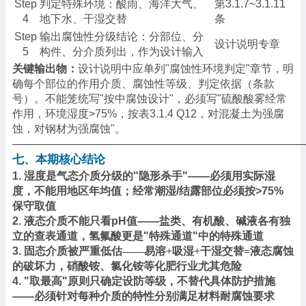
Step
判定特殊环境：酸雨、海洋大气、
第
3.1.7~3.1.11
4
地下水、干湿交替
条
Step
输出腐蚀性分级结论：分部位、分
设计说明专章
5
构件、分介质列出，作为设计输入
关键输出物：
设计说明中应单列
"腐蚀性环境判定"章节，明
确每个部位的作用介质、腐蚀性等级、判定依据（条款
号）。不能笼统写"按中腐蚀设计"，必须写"硫酸酸雾经常
作用，环境湿度>75%，按表3.1.4 Q12，对混凝土为强腐
蚀，对钢材为强腐蚀"。
───────────────────────────────────────
七、本期核心结论
1.
湿度是气态介质分级的
"隐形杀手"——必须用实际湿
度，不能用地区年均值；经常潮湿/结露部位必须按>75%
保守取值
2.
液态介质不能只看
pH值——盐类、有机酸、碱液各有独
立的查表通道，氢氟酸更是"特殊通道"中的特殊通道
3.
固态介质被严重低估
——易溶+吸湿+干湿交替=液态腐蚀
的破坏力，硝酸铵、氯化铵等化肥行业尤其危险
4.
"取最高"原则只确定设防等级，不替代具体防护措施
——必须针对每种介质的特性分别满足材料耐腐蚀要求