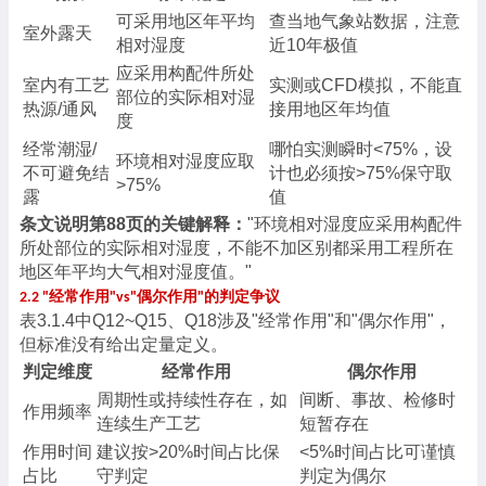
可采用地区年平均
查当地气象站数据，注意
室外露天
相对湿度
近
10年极值
应采用构配件所处
室内有工艺
实测或
CFD模拟，不能直
部位的实际相对湿
热源
/通风
接用地区年均值
度
经常潮湿
/
哪怕实测瞬时
<75%，设
环境相对湿度应取
不可避免结
计也必须按>75%保守取
>75%
露
值
条文说明第
88页的关键解释：
"环境相对湿度应采用构配件
所处部位的实际相对湿度，不能不加区别都采用工程所在
地区年平均大气相对湿度值。"
经常作用
偶尔作用
的判定争议
2.2 "
"vs"
"
表
3.1.4中Q12~Q15、Q18涉及"经常作用"和"偶尔作用"，
但标准没有给出定量定义。
判定维度
经常作用
偶尔作用
周期性或持续性存在，如
间断、事故、检修时
作用频率
连续生产工艺
短暂存在
作用时间
建议按
>20%时间占比保
<5%时间占比可谨慎
占比
守判定
判定为偶尔