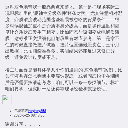
这种灰色地带我一般靠两点来落地。第一是把现场实际工
况跟标准里的“腐蚀性分级条件”逐条对照，尤其注意相对湿
度、介质浓度波动范围这些容易被忽略的背景条件——很
多时候腐蚀加重不是介质本身分级高，而是操作温度和湿
度让介质状态发生了相变，比如固态盐吸潮变成电解质液
膜，这标准正文没细化但附录里有对应参考。第二是拿不
住的时候直接做挂片试验，挂片位置选最恶劣点，三个月
出数据，比拍脑袋准得多，实测结果还能反过来修正分
级，避免设计过度或不足。
楼主后面要是能具体举几个你们遇到的“灰色地带”案例，比
如气液共存怎么判断主要腐蚀形态，或者固态粉尘在潮解
后是否需要按液态考虑，咱们可以一条一条抠细节。标准
咱们要学，但实际干活还得靠现场经验和数据说话。
三顾茅庐
hcyhcy258
2026-5-25 08:48:30
谢谢分享，，，，