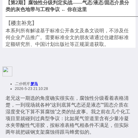
【第
2期】
腐蚀性分级判定实战
——气态/液态/固态介质分
类的灰色地带与工程争议 ← 你在这里
───────────────────────────────────────
【楼主补充】
本系列所有解读基于标准公开条文及条文说明，不涉及任
何企业产品推广。需要标准全文的朋友请通过住建部标准
定额研究所、中国计划出版社等正规渠道获取。
二分明月
梦马
2026-5-23 21:10:28
老兄这一期选的角度确实很实在，腐蚀性分级看着表格清
楚，一到现场就各种“这到底算气态还是液态”“固态介质在
湿度变化下算不算腐蚀”之类的扯皮事。我之前在几个化工
项目里就碰到过典型争议：比如尾气管道里含有少量冷凝
水夹带酸性气溶胶，按标准表格气相条件不满足，但实际
两年就把碳钢支架腐蚀得跟马蜂窝似的。