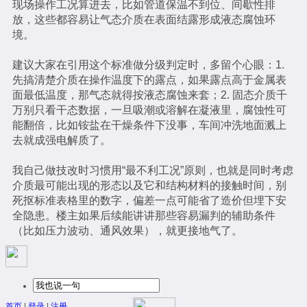
现场操作工况算进去，比如管道保温不到位、间歇性排
放，这些都容易让气态介质在表面结露形成液态腐蚀环
境。
建议大家在引用这个标准做分级判定时，多留个心眼：1.
先搞清楚介质在操作温度下的露点，如果露点高于金属表
面最低温度，那气态就得按液态腐蚀来套；2. 固态介质千
万别只看干态数据，一旦吸潮或溶解在凝液里，腐蚀性可
能翻倍，比如铵盐在干燥条件下没事，车间冲洗地面溅上
去就成强电解质了。
我自己做技改时习惯用“最不利工况”原则，也就是同时考虑
介质最可能出现的形态以及它和结构材料的接触时间，别
死抠标准表格里的数字，偏差一点可能省了造价但埋下安
全隐患。楼主如果后续能讲讲那些容易漏判的辅助条件
（比如压力波动、通风效果），就更接地气了。
首页
|
登录
|
注册