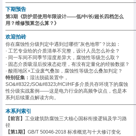
───────────────────────────────────────
下期预告
第
3期《防护层使用年限设计——低/中/长/超长四档怎么
用？维修预算怎么算？》
───────────────────────────────────────
欢迎拍砖
你在腐蚀性分级判定中遇到过哪些
"灰色地带"？比如：
·
工艺专业给的介质清单不完整，设计人员怎么补全？
·
同一车间不同季节湿度差异大，腐蚀性等级怎么取？
·
固态介质吸湿后按液态处理，有没有定量化的经验数据？
·
酸雨地区
+工业废气叠加，腐蚀性等级怎么叠加判定？
特别征集：
湿法脱硫装置中，
SO&#8322;/SO&#8323;/HCl/HF多介质共存环境下的腐蚀
性分级实战案例——这是电力行业的高频争议点，也是本
系列后续重点解读方向。
───────────────────────────────────────
本系列索引
【前言】
工业建筑防腐蚀三大核心国标衔接逻辑及学习路
径
【第
1期】
GB/T 50046-2018 标准概览与十大修订变化