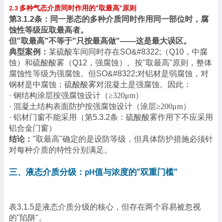
多种气态介质同时作用的
取最高
原则
2.3
"
"
第
3.1.2条：同一形态的多种介质同时作用同一部位时，腐
蚀性等级应取最高者。
但
"取最高"不等于"只按最高做"——这是最大误区。
典型案例：
某硫酸车间同时存在
SO&#8322;（Q10，中腐
蚀）和硫酸酸雾（Q12，强腐蚀）。按"取最高"原则，整体
腐蚀性等级为强腐蚀。但SO&#8322;对铝材是弱腐蚀，对
钢材是中腐蚀；硫酸酸雾对混凝土是强腐蚀。因此：
·
钢结构涂层按强腐蚀设计（
≥320μm）
·
混凝土结构表面防护按强腐蚀设计（涂层
≥200μm）
·
铝材门窗不能采用（第
5.3.2条：硫酸酸雾作用下不应采用
铝合金门窗）
结论：
"取最高"确定的是设防等级，但具体防护措施必须针
对每种介质的特性分别满足。
三、液态介质分级：
值与浓度的
双重门槛
pH
"
"
表
3.1.5是液态介质分级的核心，但存在两个容易被忽视
的"陷阱"。