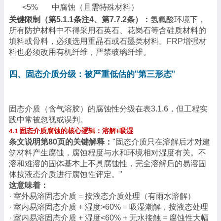
<5%
中腐蚀（且需特殊材料）
关键限制（第
5.1.1条注4、第7.7.2条）：
氢氟酸环境下，
所有防护材料中不得采用石英石、花岗石等含硅质材料的
填料或骨料，必须选用重晶石或石墨类材料。
FRP增强材
料也必须改用有机纤维，严禁玻璃纤维。
四、固态介质分级：被严重低估的
第三形态
"
"
固态介质（含气溶胶）的腐蚀性分级在表
3.1.6，但工程实
践中常被忽视或误判。
固态介质腐蚀的核心逻辑：溶解
吸湿
4.1
+
条文说明第
80页的关键解释：
"固态介质只在溶解后才对建
筑材料产生腐蚀，腐蚀程度与水和环境相对湿度有关。不
溶和难溶的固体基本上不具腐蚀性，完全溶解后的易溶固
体按液态介质进行腐蚀性评定。"
这意味着：
·
室外易溶固态介质
= 按液态介质处理（有雨水溶解）
·
室内易溶固态介质
+ 湿度>60% = 吸湿潮解，按液态处理
·
室内易溶固态介质
+ 湿度<60% + 无水接触 = 腐蚀性大幅