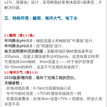
≥1%，强腐蚀）设计，采用树脂砂浆整体面层+隔离层，才
解决问题。
五、特殊环境：酸雨、海洋大气、地下水
酸雨（第
条）
5.1
3.1.7
年均降水
pH<5.0：
钢筋混凝土和钢材按
"中腐蚀"设计。
年均降水
pH≥5.0：
按
"弱腐蚀"设计。
条文说明第
90页的数据：
某酸雨地区钢材腐蚀速率达
200μm/a，混凝土腐蚀速率达400μm/a。这意味着10年即
可腐蚀掉2mm钢材、4mm混凝土——对于保护层厚度
30~50mm的构件，这是不可忽视的加速因子。
海洋大气（表
）
5.2
3.1.9
2018版新增内容，填补了沿海工程的空白。
关键参数：
·
距海岸线距离：
0~5km为强腐蚀核心区
·
年平均相对湿度：
>75%时腐蚀等级跳升一档
·
双重因素叠加：距海
3km+湿度>75% = 强腐蚀，即使介质
浓度不高