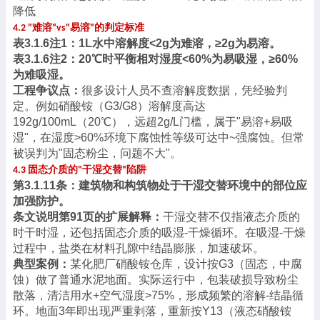
降低
难溶
易溶
的判定标准
4.2 "
"vs"
"
表
3.1.6注1：1L水中溶解度<2g为难溶，≥2g为易溶。
表
3.1.6注2：20℃时平衡相对湿度<60%为易吸湿，≥60%
为难吸湿。
工程争议点：
很多设计人员不查溶解度数据，凭经验判
定。例如硝酸铵（
G3/G8）溶解度高达
192g/100mL（20℃），远超2g/L门槛，属于"易溶+易吸
湿"，在湿度>60%环境下腐蚀性等级可达中~强腐蚀。但常
被误判为"固态粉尘，问题不大"。
固态介质的
干湿交替
陷阱
4.3
"
"
第
3.1.11条：建筑物和构筑物处于干湿交替环境中的部位应
加强防护。
条文说明第
91页的扩展解释：
干湿交替不仅指液态介质的
时干时湿，还包括固态介质的吸湿
-干燥循环。在吸湿-干燥
过程中，盐类在材料孔隙中结晶膨胀，加速破坏。
典型案例：
某化肥厂硝酸铵仓库，设计按
G3（固态，中腐
蚀）做了普通水泥地面。实际运行中，包装破损导致粉尘
散落，清洁用水+空气湿度>75%，形成频繁的溶解-结晶循
环。地面3年即出现严重剥落，重新按Y13（液态硝酸铵