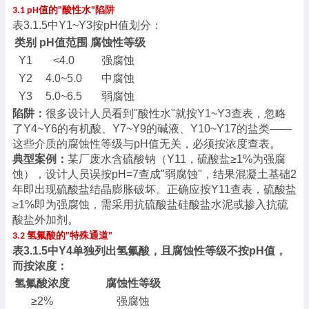
值的
酸性水
陷阱
3.1 pH
"
"
表
3.1.5中Y1~Y3按pH值划分：
类别
pH值范围
腐蚀性等级
Y1
<4.0
强腐蚀
Y2
4.0~5.0
中腐蚀
Y3
5.0~6.5
弱腐蚀
陷阱：
很多设计人员看到
"酸性水"就按Y1~Y3查表，忽略
了Y4~Y6的有机酸、Y7~Y9的碱液、Y10~Y17的盐类——
这些介质的腐蚀性等级与pH值无关，必须按浓度查表。
典型案例：
某厂废水含硫酸钠（
Y11，硫酸盐≥1%为强腐
蚀），设计人员误按pH=7查成"弱腐蚀"，结果混凝土基础2
年即出现硫酸盐结晶膨胀破坏。正确应按Y11查表，硫酸盐
≥1%即为强腐蚀，需采用抗硫酸盐硅酸盐水泥或掺入抗硫
酸盐外加剂。
氢氟酸的
特殊通道
3.2
"
"
表
3.1.5中Y4单独列出氢氟酸，且腐蚀性等级不按pH值，
而按浓度：
氢氟酸浓度
腐蚀性等级
≥2%
强腐蚀