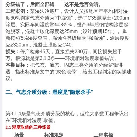
分级错了，后面全部错
——这不是危言耸听。
工程案例：
某湿法冶炼厂，设计人员按地区年平均相对湿
度
60%判定气态介质为"中腐蚀"，选了C35混凝土+200μm
涂层。实际车间湿度常年>85%，投产3年后钢结构涂层起
泡脱落，混凝土碳化深度达25mm（设计预期15年）。重
新按>75%湿度查表，腐蚀性等级应为"强腐蚀"，涂层厚度
应≥320μm，混凝土强度应C40。
损失：
停产检修
45天，直接损失280万，间接损失超千
万。根源就是第3.1.3条——环境相对湿度取值错误。
本期目标：
把气态、液态、固态三类介质的分级逻辑讲
透，指出标准条文中的
"灰色地带"，给出工程判定的实操建
议。
二、气态介质分级：湿度是
隐形杀手
"
"
第
3.1.4条是气态介质分级的核心，但绝大多数工程争议出
在"环境相对湿度"取值。
湿度取值的三种场景
2.1
场景
标准规定
工程实操