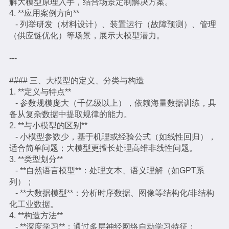
解大模型原理入手，结合场景定制解决方案。
4. **应用案例方向**
- 列举研发（材料设计）、装置运行（故障预测）、管理
（供应链优化）等场景，展示大模型潜力。
---
#### 三、大模型的定义、分类与构造
1. **定义与特点**
- 参数规模庞大（千亿级以上），依赖海量数据训练，具
备从复杂数据中提取规律的能力。
2. **与小模型的区别**
- 小模型参数少，基于机理或经验公式（如线性回归），
适合简单问题；大模型更擅长处理高维非线性问题。
3. **类型划分**
- **自然语言模型**：处理文本、语义理解（如GPT系
列）；
- **大数据模型**：分析时序数据、图像等结构化/非结构
化工业数据。
4. **构造方法**
- **深度学习**：通过多层神经网络自动学习特征；