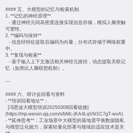
#### 五、大模型的记忆与检索机制
1. **记忆的神经原理**
- 通过神经元间高密度连接实现信息存储，模拟人脑突触
可塑性。
2. **编码与保持**
- 信息经特征提取后编码为向量，分布式存储于网络权重
中。
3. **复现与检索**
- 基于输入上下文激活相关神经元路径，动态提取关联记
忆（如类比人脑联想机制）。
---
#### 六、研讨会回看与资料
- **培训回看地址**：
[冯恩波大模型培训20250308回看链接]
(https://mp.weixin.qq.com/s/bMc-jKA4LqVbl1C7gT-wvA)
- **延伸思考**：工业场景中大模型的落地需平衡数据隐私
与模型泛化能力，探索轻量化部署与领域自适应技术是关