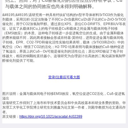
剂上。然而，对于Cu基催化剂的活性位点仍存在争议，Cu
与载体之间的协同效应也尚未得到明确解释。
&#8195;&#8195;该研究将一种具有钙钛矿结构的n型半导体材料SrTiO3作为催化
剂载体，采用沉积-沉淀法制备了不同Cu-Zn负载和Cu/Zn原子比的Cu-ZnO-SrTiO3
催化剂，用于CO2加氢制甲醇。通过原位XPS、原位CO-DRIFTS、EPR和UV等表
征，证实了从载体到Cu上的电子转移是Cu和载体之间金属与载体间电子转移
（EMSI效应）的本质。这种电子转移进一步促进氧空位的生成。由于金属和载体
的费米能级不同，因此两者接触会形成肖特基-莫特结，进而促进金属与载体间电
子转移。EPR、CO2-TPD和催化活性实验结果表明，载体（SrTiO3和ZnO）中的
氧空位（Ov）增强了CO2的活化；H2-TPD 结果表明与载体接触的Cuδ-物种促进
了氢溢出，界面上的Cuδ-- Ov可能是催化剂的活性位点；原位XRD验证了电子转
移越大，相应的铜颗粒直径越小。这项研究为合理设计出高效的二氧化碳加氢制甲
醇催化剂提供了可能。
登录/注册后可看大图
图片说明：金属与载体间电子转移EMSI效应，氧空位促进CO2活化，Cuδ-促进氢
溢出
该项研究工作得到了上海市科学技术委员会和中央高校基本科研业务费的资助。华
东理工大学化工学院博士研究生刘雅鑫为论文第一作者，刘殿华教授为论文通讯作
者。
原文链接：
https://doi.org/10.1021/acscatal.4c02289