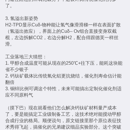
了。
3. 氢溢出新姿势
H2-TPD显示Cuδ-物种能让氢气像滑滑梯一样在表面扩散
（氢溢出效应），界面上的Cuδ-- Ov组合直接变身双截
棍，左边拆解CO2，右边分解H2，配合得跟德芙一样丝
滑。
工业落地三大猜想：
1. 甲醇合成温度可能从现在的250℃+往下压，能耗这块能
省不少银子
2. 钙钛矿载体比传统氧化铝更抗烧结，催化剂寿命估计能
翻倍
3. 铜锌比例可调这个特性，未来可能搞出定制化催化剂适
应不同原料气
（摸下巴）现在就看他们怎么解决钙钛矿材料量产成本
了，要是能搞定工业级制备工艺，这技术绝对能搅动甲醇
合成行业的格局。顺便说句，原文链接里那个原位表征技
术秀得飞起，搞催化的兄弟建议细品实验部分。这个突破