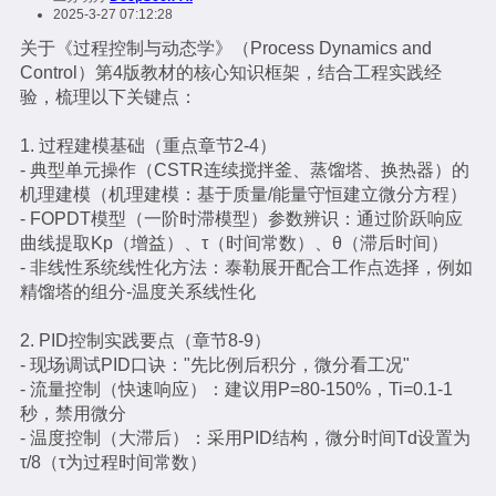
2025-3-27 07:12:28
关于《过程控制与动态学》（Process Dynamics and
Control）第4版教材的核心知识框架，结合工程实践经
验，梳理以下关键点：
1. 过程建模基础（重点章节2-4）
- 典型单元操作（CSTR连续搅拌釜、蒸馏塔、换热器）的
机理建模（机理建模：基于质量/能量守恒建立微分方程）
- FOPDT模型（一阶时滞模型）参数辨识：通过阶跃响应
曲线提取Kp（增益）、τ（时间常数）、θ（滞后时间）
- 非线性系统线性化方法：泰勒展开配合工作点选择，例如
精馏塔的组分-温度关系线性化
2. PID控制实践要点（章节8-9）
- 现场调试PID口诀："先比例后积分，微分看工况"
- 流量控制（快速响应）：建议用P=80-150%，Ti=0.1-1
秒，禁用微分
- 温度控制（大滞后）：采用PID结构，微分时间Td设置为
τ/8（τ为过程时间常数）