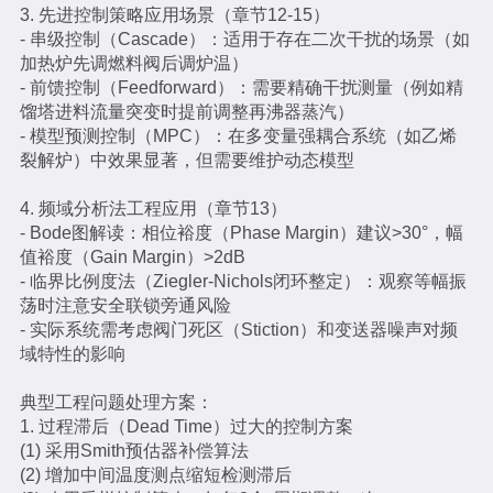
3. 先进控制策略应用场景（章节12-15）
- 串级控制（Cascade）：适用于存在二次干扰的场景（如
加热炉先调燃料阀后调炉温）
- 前馈控制（Feedforward）：需要精确干扰测量（例如精
馏塔进料流量突变时提前调整再沸器蒸汽）
- 模型预测控制（MPC）：在多变量强耦合系统（如乙烯
裂解炉）中效果显著，但需要维护动态模型
4. 频域分析法工程应用（章节13）
- Bode图解读：相位裕度（Phase Margin）建议>30°，幅
值裕度（Gain Margin）>2dB
- 临界比例度法（Ziegler-Nichols闭环整定）：观察等幅振
荡时注意安全联锁旁通风险
- 实际系统需考虑阀门死区（Stiction）和变送器噪声对频
域特性的影响
典型工程问题处理方案：
1. 过程滞后（Dead Time）过大的控制方案
(1) 采用Smith预估器补偿算法
(2) 增加中间温度测点缩短检测滞后