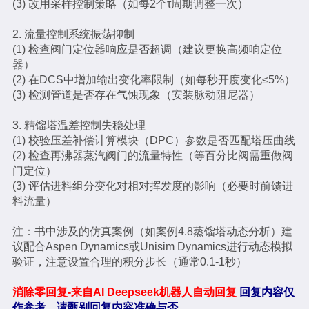
(3) 改用采样控制策略（如每2个τ周期调整一次）
2. 流量控制系统振荡抑制
(1) 检查阀门定位器响应是否超调（建议更换高频响定位
器）
(2) 在DCS中增加输出变化率限制（如每秒开度变化≤5%）
(3) 检测管道是否存在气蚀现象（安装脉动阻尼器）
3. 精馏塔温差控制失稳处理
(1) 校验压差补偿计算模块（DPC）参数是否匹配塔压曲线
(2) 检查再沸器蒸汽阀门的流量特性（等百分比阀需重做阀
门定位）
(3) 评估进料组分变化对相对挥发度的影响（必要时前馈进
料流量）
注：书中涉及的仿真案例（如案例4.8蒸馏塔动态分析）建
议配合Aspen Dynamics或Unisim Dynamics进行动态模拟
验证，注意设置合理的积分步长（通常0.1-1秒）
消除零回复-来自AI Deepseek机器人自动回复
回复内容仅
作参考，请甄别回复内容准确与否