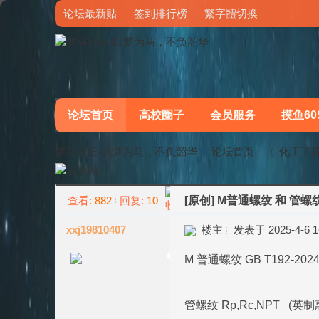
论坛最新贴
签到排行榜
繁字體切換
论坛首页
高校圈子
会员服务
摸鱼60
梦马论坛-以梦为马，不负韶华
论坛首页
〖化工工
查看:
882
回复:
10
[原创]
M普通螺纹 和 管螺纹 
»
›
xxj19810407
楼主
发表于 2025-4-6 16
M 普通螺纹 GB T192-2024
管螺纹 Rp,Rc,NPT (英