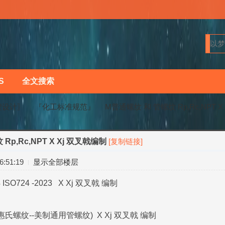
S
全文搜索
程设计〗
『化工标准规范』
M普通螺纹 和 管螺纹 Rp,Rc,NPT X
Rp,Rc,NPT X Xj 双叉戟编制
[复制链接]
›
›
:51:19
显示全部楼层
 ISO724 -2023 X Xj 双叉戟 编制
制惠氏螺纹--美制通用管螺纹) X Xj 双叉戟 编制