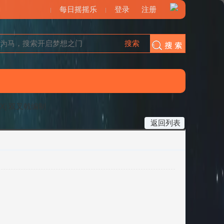
每日摇摇乐
登录
注册
搜索
搜索
 Xj 双叉戟编制
返回列表