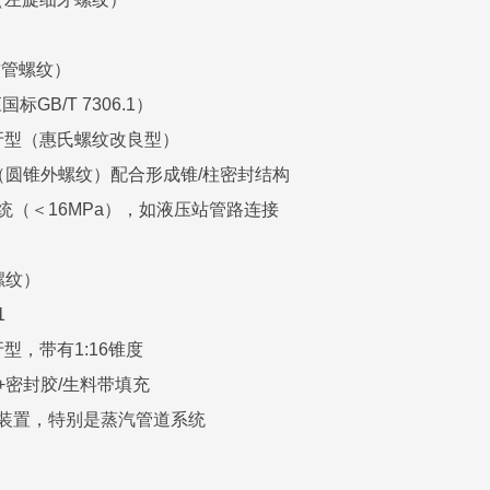
密封管螺纹）
国标GB/T 7306.1）
底牙型（惠氏螺纹改良型）
c（圆锥外螺纹）配合形成锥/柱密封结构
统（＜16MPa），如液压站管路连接
螺纹）
1
牙型，带有1:16锥度
+密封胶/生料带填充
化装置，特别是蒸汽管道系统