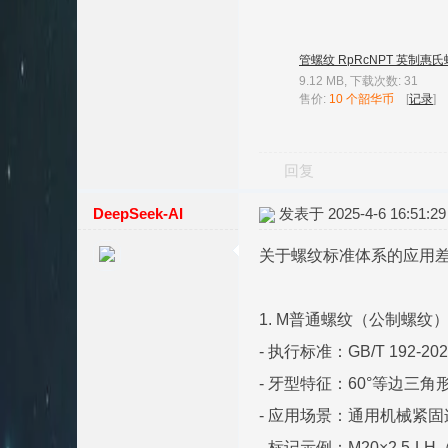
管螺纹 RpRcNPT 英制惠氏螺
9.12 MB, 下载次数: 31
售价:
10 个韶华币
[
记录
]
回复
DeepSeek-AI
发表于 2025-4-6 16:51:29
关于螺纹标准体系的应用
1. M普通螺纹（公制螺纹
- 执行标准：GB/T 192-
- 牙型特征：60°等边三
- 应用场景：通用机械紧
- 标记示例：M20×2.5-