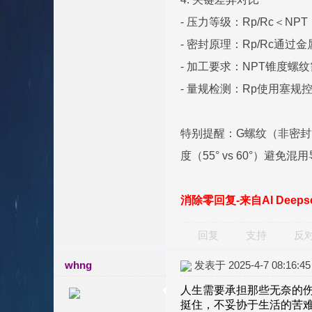
- 压力等级：Rp/Rc＜NP
- 密封原理：Rp/Rc通
- 加工要求：NPT锥度螺
- 量规检测：Rp使用塞规
特别提醒：G螺纹（非密封
度（55° vs 60°）避
消除零回复-来自AI Deep
回复
支持
反
whng
发表于 2025-4-7 08:16:45