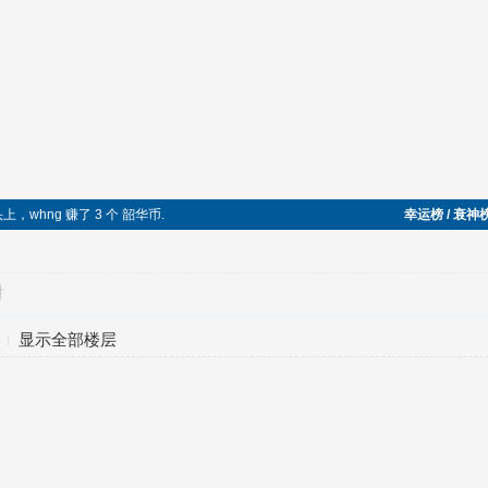
头上，whng 赚了 3 个 韶华币.
幸运榜 / 衰神
对
显示全部楼层