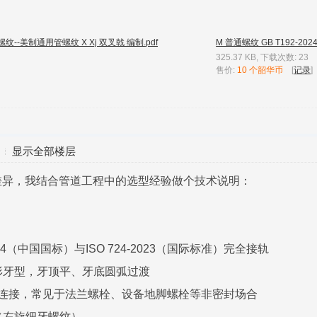
纹--美制通用管螺纹 X Xj 双叉戟 编制.pdf
M 普通螺纹 GB T192-2024 
325.37 KB, 下载次数: 23
售价:
10 个韶华币
[
记录
]
显示全部楼层
差异，我结合管道工程中的选型经验做个技术说明：
）
2024（中国国标）与ISO 724-2023（国际标准）完全接轨
角形牙型，牙顶平、牙底圆弧过渡
固连接，常见于法兰螺栓、设备地脚螺栓等非密封场合
LH（左旋细牙螺纹）