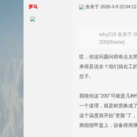
梦马
发表于 2026-3-9 22:04:12
why218 发表于 202
200[/iframe]
哎，你这问题问得有点太简
来得及说全？咱们搞化工的
岔子。
我猜你这"200"可能是
一个道理，就是材质换成了
这个温度就开始"变脸"了
拇指指甲盖上，设备得用