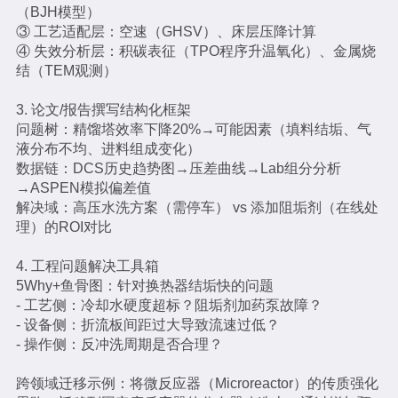
（BJH模型）
③ 工艺适配层：空速（GHSV）、床层压降计算
④ 失效分析层：积碳表征（TPO程序升温氧化）、金属烧
结（TEM观测）
3. 论文/报告撰写结构化框架
问题树：精馏塔效率下降20%→可能因素（填料结垢、气
液分布不均、进料组成变化）
数据链：DCS历史趋势图→压差曲线→Lab组分分析
→ASPEN模拟偏差值
解决域：高压水洗方案（需停车） vs 添加阻垢剂（在线处
理）的ROI对比
4. 工程问题解决工具箱
5Why+鱼骨图：针对换热器结垢快的问题
- 工艺侧：冷却水硬度超标？阻垢剂加药泵故障？
- 设备侧：折流板间距过大导致流速过低？
- 操作侧：反冲洗周期是否合理？
跨领域迁移示例：将微反应器（Microreactor）的传质强化