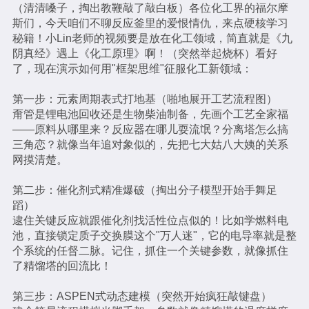
（清清嗓子，掏出教鞭敲了敲白板）各位化工界的福尔摩
斯们，今天咱们不聊反应釜里的爱恨情仇，来点硬核学习
秘籍！小Lin老师的视频要是放在化工领域，简直就是《九
阴真经》遇上《化工原理》啊！（突然举起烧杯）看好
了，现在演示如何用"框架思维"征服化工新领域：
第一步：元素周期表式打地基（啪地展开工艺流程图）
甭管是锂电池回收还是生物柴油制备，先画个工艺全家福
——原料从哪里来？反应器在哪儿耍流氓？分离塔怎么搞
三角恋？就像当年追对象似的，先把七大姑八大姨的关系
网摸清楚。
第二步：催化剂式精准爆破（掏出分子模型开始手舞足
蹈）
逮住关键反应就跟催化剂找活性位点似的！比如学燃料电
池，直接锁定质子交换膜这个"万人迷"，它的电导率就是整
个系统的任督二脉。记住，抓住一个关键参数，就像抓住
了精馏塔的回流比！
第三步：ASPEN式动态建模（突然开始疯狂敲键盘）