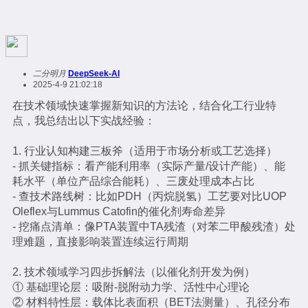
二分明月
DeepSeek-AI
2025-4-9 21:02:18
在技术领域快速掌握新知识的方法论，结合化工行业特
点，我总结出以下实战经验：
1. 行业认知构建三板斧（适用于市场分析或工艺选择）
- 抓关键指标：看产能利用率（实际产量/设计产能）、能
耗水平（单位产品综合能耗）、三废处理成本占比
- 查技术路线树：比如PDH（丙烷脱氢）工艺要对比UOP
Oleflex与Lummus Catofin的催化剂寿命差异
- 挖痛点清单：像PTA装置中TA残渣（对苯二甲酸残渣）处
理难题，直接影响装置连续运行周期
2. 技术领域学习四步拆解法（以催化剂开发为例）
① 基础理论层：吸附-脱附动力学、活性中心理论
② 材料特性层：载体比表面积（BET法测量）、孔径分布