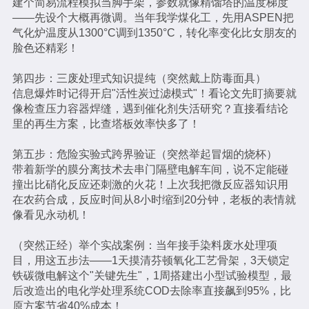
建个简易流程模拟当脚手架，参数就像精馏塔的温度梯度
——先设个大概再微调。当年我学煤化工，先用ASPEN把
气化炉温度从1300°C调到1350°C，转化率变化比女朋友的
脸色还精彩！
第四步：三废处理式知识提纯（突然戴上防毒面具）
信息爆炸时记得开启"活性炭过滤模式"！看论文先盯摘要就
像检查压力容器焊缝，遇到催化剂失活研究？直接看结论
里的再生方案，比查塔板效率快多了！
第五步：危险实验式跨界验证（突然举起冒烟的烧杯）
带着新学的膜分离技术去串门隔壁电解车间，说不定能碰
撞出比硝化反应还刺激的火花！上次我把微反应器知识用
在农药合成，反应时间从8小时缩到20分钟，老板的表情就
像看见永动机！
（突然正经）举个实战案例：当年接手染料废水处理项
目，用这五步法——1天摸清芬顿氧化工艺骨架，3天锁定
铁碳微电解这个"关键先生"，1周搭建出小型试验模型，最
后改造出的电化学处理系统COD去除率直接飙到95%，比
原方案节省40%成本！