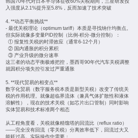
韩国70年代对日本半导体征收60%关税期间，三星研发投
入强度从2.1%提升至5.8%，反而加速了技术突破
4. **动态平衡挑战**
- 最优关税理论（optimum tariff）本质是寻找纳什均衡点。
但实际就像多变量PID控制（比例-积分-微分控制）：
① 报复性关税的时滞效应（通常6-12个月）
② 国内通胀的积分累积
③ 产业升级的微分速率
这三者的动态平衡极难把控，墨西哥90年代汽车关税调整
就因积分项失控引发过严重通胀
5. **现代贸易的相变点**
数字化贸易（数字服务税本质是新型关税）改变了传统关
税的作用机理。就像超临界流体（兼具气体扩散性和液体
溶解性），现在的技术关税（如芯片出口管制）同时影响
实体贸易和技术标准两个相态
从工程角度看，关税就像精馏塔的回流比（reflux ratio）
——完全没有回流（零关税）分离效率低下，回流过大又
能耗过高。实际操作中需要：