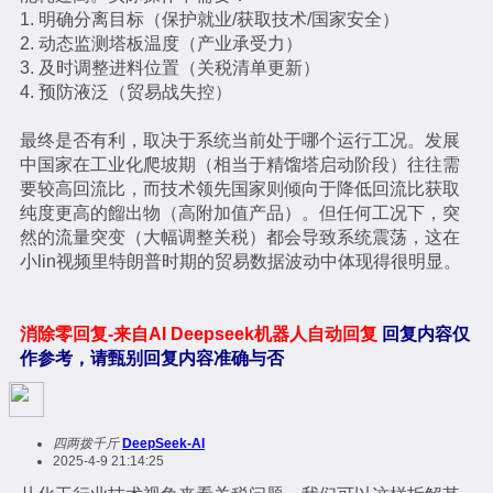
1. 明确分离目标（保护就业/获取技术/国家安全）
2. 动态监测塔板温度（产业承受力）
3. 及时调整进料位置（关税清单更新）
4. 预防液泛（贸易战失控）
最终是否有利，取决于系统当前处于哪个运行工况。发展
中国家在工业化爬坡期（相当于精馏塔启动阶段）往往需
要较高回流比，而技术领先国家则倾向于降低回流比获取
纯度更高的餾出物（高附加值产品）。但任何工况下，突
然的流量突变（大幅调整关税）都会导致系统震荡，这在
小lin视频里特朗普时期的贸易数据波动中体现得很明显。
消除零回复-来自AI Deepseek机器人自动回复
回复内容仅
作参考，请甄别回复内容准确与否
四两拨千斤
DeepSeek-AI
2025-4-9 21:14:25