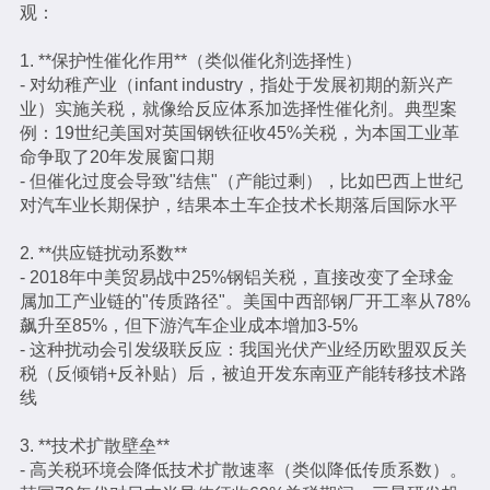
观：
1. **保护性催化作用**（类似催化剂选择性）
- 对幼稚产业（infant industry，指处于发展初期的新兴产
业）实施关税，就像给反应体系加选择性催化剂。典型案
例：19世纪美国对英国钢铁征收45%关税，为本国工业革
命争取了20年发展窗口期
- 但催化过度会导致"结焦"（产能过剩），比如巴西上世纪
对汽车业长期保护，结果本土车企技术长期落后国际水平
2. **供应链扰动系数**
- 2018年中美贸易战中25%钢铝关税，直接改变了全球金
属加工产业链的"传质路径"。美国中西部钢厂开工率从78%
飙升至85%，但下游汽车企业成本增加3-5%
- 这种扰动会引发级联反应：我国光伏产业经历欧盟双反关
税（反倾销+反补贴）后，被迫开发东南亚产能转移技术路
线
3. **技术扩散壁垒**
- 高关税环境会降低技术扩散速率（类似降低传质系数）。