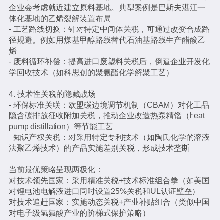
企业会考虑就近建立原料基地。典型案例是巴斯夫湛江一
体化基地的乙烯裂解装置布局
- 工艺路线切换：针对特定中间体关税，可通过改变合成路
径规避。例如用煤基甲醇路线替代石油基路线生产醋酸乙
烯
- 废料循环补偿：提高进口废塑料关税后，倒逼企业开发化
学回收技术（如科思创的聚氨酯化学解聚工艺）
4. 技术性关税的隐藏战场
- 环保标准关联：欧盟碳边境调节机制（CBAM）对化工品
隐含碳排放征收附加关税，推动企业改造热泵精馏（heat
pump distillation）等节能工艺
- 知识产权关税：对采用特定专利技术（如陶氏化学的溶液
法聚乙烯技术）的产品实施差别关税，形成技术垄断
当前最优策略呈现两极化：
对技术领先国家：采用精准关税+技术标准组合拳（如美国
对锂电池电解液进口同时设置25%关税和UL认证壁垒）
对技术追赶国家：实施动态关税+产业补贴组合（类似中国
对电子级氢氟酸产业的阶梯式保护策略）