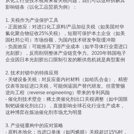
从化工行业技术视角来看关税问题，我们可以这样拆解其
影响链条（以化工品贸易为例）：
1. 关税作为产业保护工具
- 正面效应：对进口化工原料/产品加征关税（如美国对华
氟化聚合物征收25%关税），短期可保护本土企业（如美
国杜邦公司）市场份额，为国内技术研发争取缓冲期
- 负面效应：可能推高下游产业成本（如半导体行业需进口
光刻胶），反而削弱整体产业链竞争力。2020年韩国电子
企业因日本光刻胶出口限制引发的断供危机就是典型案例
2. 技术封锁中的特殊应用
- 关键设备关税：对反应釜内衬材料（如哈氏合金）、精密
仪表等加征进口关税，可能倒逼国产替代研发。但需警惕
逆向工程（reverse engineering）带来的专利风险
- 催化剂技术壁垒：稀土类催化剂出口关税调整（如中国限
制钯碳催化剂出口），直接影响全球石化行业生产成本，
这种博弈在炼油催化剂市场尤为明显
3. 产业链重构中的应对策略
- 原料本地化：当进口单体（如丙烯腈）关税超过15%时，