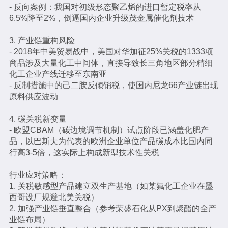
- 反向案例：我国对初级形态聚乙烯的进口暂定税率从
6.5%降至2%，倒逼国内企业升级茂金属催化剂技术
3. 产业链重构风险
- 2018年中美贸易战中，美国对华加征25%关税的1333项
商品涉及大量化工中间体，直接导致长三角地区部分精细
化工企业产线迁移至东南亚
- 反制措施中的己二胺反倾销税，使国内尼龙66产业链出现
原料供应波动
4. 碳关税新变量
- 欧盟CBAM（碳边境调节机制）试点阶段已涵盖化肥产
品，以巴斯夫为代表的欧洲企业单位产品碳成本比国内同
行高3-5倍，这实际上构成新型技术性关税
行业应对策略：
1. 关税敏感型产品建立双生产基地（如某氟化工企业在墨
西哥设厂规避北美关税）
2. 加强产业链垂直整合（参考荣盛石化从PX到聚酯的全产
业链布局）