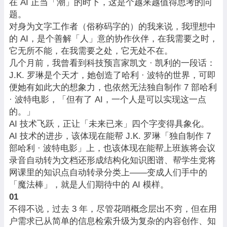
在 AI 正当「潮」的时下，这是个越来越值得思考的问
题。
对身为文字工作者（俗称码字的）的我来说，我理想中
的 AI，是个善解「人」意的协作伙伴，在我需要之时，
它无所不能，在我需要之处，它无处不在。
几个月前，我曾看到科技预言家凯文 · 凯利的一段话：
J.K. 罗琳是个天才，她创造了哈利 · 波特的世界，可即
便她有如此大的想象力，也依然无法独自制作 7 部哈利
· 波特电影，「但有了 AI，一个人是可以实现这一点
的。」
AI 技术飞跃，正让「未来已来」四个字变得具象化。
AI 技术的进步，该体现在能帮 J.K. 罗琳「独自制作 7
部哈利 · 波特电影」上，也该体现在能帮上班族将会议
录音自动转为文档还形成结构化知识图谱、帮学生党将
网课里的知识点自动转录分类上——变成人们手中的
「魔法棒」，就是人们期待中的 AI 模样。
01
不得不说，过去 3 年，尽管花哨概念层出不穷，但在用
户需求已从简单的信息检索升级为复杂的内容创作、知