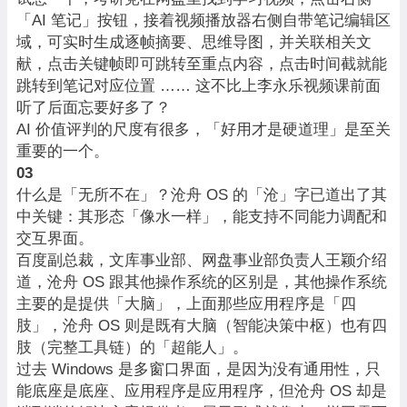
「AI 笔记」按钮，接着视频播放器右侧自带笔记编辑区
域，可实时生成逐帧摘要、思维导图，并关联相关文
献，点击关键帧即可跳转至重点内容，点击时间截就能
跳转到笔记对应位置 …… 这不比上李永乐视频课前面
听了后面忘要好多了？
AI 价值评判的尺度有很多，「好用才是硬道理」是至关
重要的一个。
03
什么是「无所不在」？沧舟 OS 的「沧」字已道出了其
中关键：其形态「像水一样」，能支持不同能力调配和
交互界面。
百度副总裁，文库事业部、网盘事业部负责人王颖介绍
道，沧舟 OS 跟其他操作系统的区别是，其他操作系统
主要的是提供「大脑」，上面那些应用程序是「四
肢」，沧舟 OS 则是既有大脑（智能决策中枢）也有四
肢（完整工具链）的「超能人」。
过去 Windows 是多窗口界面，是因为没有通用性，只
能底座是底座、应用程序是应用程序，但沧舟 OS 却是