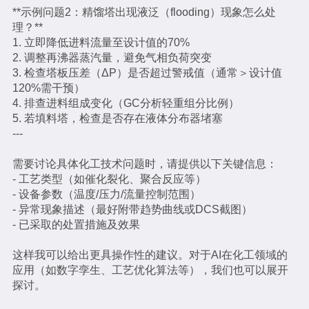
**示例问题2：精馏塔出现液泛（flooding）现象怎么处
理？**
1. 立即降低进料流量至设计值的70%
2. 调整再沸器蒸汽量，避免气相负荷突变
3. 检查塔板压差（ΔP）是否超过警戒值（通常＞设计值
120%需干预）
4. 排查进料组成变化（GC分析轻重组分比例）
5. 若填料塔，检查是否存在液体分布器堵塞
---
需要讨论具体化工技术问题时，请提供以下关键信息：
- 工艺类型（如催化裂化、聚合反应等）
- 设备参数（温度/压力/流量控制范围）
- 异常现象描述（最好附带趋势曲线或DCS截图）
- 已采取的处置措施及效果
这样我可以给出更具操作性的建议。对于AI在化工领域的
应用（如数字孪生、工艺优化算法等），我们也可以展开
探讨。