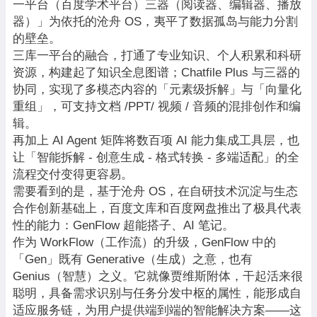
一平台（百度学术平台）三器（阅读器、编辑器、播放
器）」为依托的沧舟 OS，夷平了数据孤岛与能力分割
的壁垒。
三库一平台的融合，打通了专业知识、个人积累和科研
资源，构建起了知识全息图谱；Chatfile Plus 与三器的
协同，实现了多模态内容的「元素级拆解」与「向量化
重组」，可支持文档 /PPT/ 视频 / 音频的混排创作和编
辑。
再加上 AI Agent 矩阵将数百项 AI 能力集成工具层，也
让「智能拆解 - 创意生成 - 格式转换 - 多端适配」的全
流程交付变得更容易。
需要看到的是，基于沧舟 OS，在自研技术沉淀与生态
合作创新基础上，百度文库和百度网盘推出了极具代表
性的能力：GenFlow 超能搭子、AI 笔记。
作为 WorkFlow（工作流）的升级，GenFlow 中的
「Gen」既有 Generative（生成）之意，也有
Genius（智慧）之义。它就像贾维斯附体，干起活来很
聪明，具备需求识别与任务分发中枢的属性，能形成自
适应服务链，为用户提供端到端的智能解决方案——这