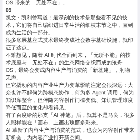
OS 带来的「无处不在」。
05
凯文 · 凯利曾写道：最深刻的技术是那些看不见的技
术，它们将自己编织进日常生活的细枝末节之中，直到
成为生活的一部分。
很多底层基座式技术最终变成社会数字基础设施，就印
证了这点。
不难想见，随着 AI 时代全面到来，「无所不能」的技
术底座与「无处不在」的生态网络交织而成的沧舟
OS，最终会变成内容生产与消费的「新基建」，润物
无声。
但它撬动的内容产业生产力变革影响注定会很深远：大
众也许不解何为跨模态协作，何为多 Agent 调用，何为
知识库整合，但伴随内容创作门槛变低、知识管理难度
降低而至的变化却看得见。
有了百度给的那支「AI 神笔」后，就算不是马良，很多
人照样能在「画布」上画出瑰丽多彩来。
AI 革新了内容生产与消费的范式，也会为内容创作带来
新机会，为内容产业打开新空间。