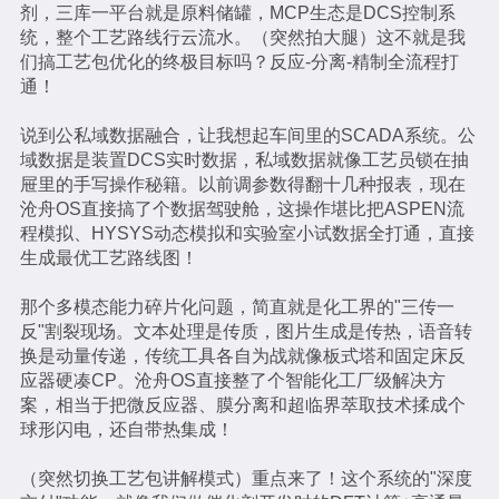
剂，三库一平台就是原料储罐，MCP生态是DCS控制系
统，整个工艺路线行云流水。（突然拍大腿）这不就是我
们搞工艺包优化的终极目标吗？反应-分离-精制全流程打
通！
说到公私域数据融合，让我想起车间里的SCADA系统。公
域数据是装置DCS实时数据，私域数据就像工艺员锁在抽
屉里的手写操作秘籍。以前调参数得翻十几种报表，现在
沧舟OS直接搞了个数据驾驶舱，这操作堪比把ASPEN流
程模拟、HYSYS动态模拟和实验室小试数据全打通，直接
生成最优工艺路线图！
那个多模态能力碎片化问题，简直就是化工界的"三传一
反"割裂现场。文本处理是传质，图片生成是传热，语音转
换是动量传递，传统工具各自为战就像板式塔和固定床反
应器硬凑CP。沧舟OS直接整了个智能化工厂级解决方
案，相当于把微反应器、膜分离和超临界萃取技术揉成个
球形闪电，还自带热集成！
（突然切换工艺包讲解模式）重点来了！这个系统的"深度