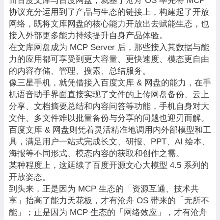
而百度文库与百度网盘，就基于沧舟 OS 率先将 MCP
协议充分运用到了产品与生态的链接上，构建起了开放
网络，既将文库网盘的核心能力开放出去赋能生态，也
接入外部更多能力持续提升自身产品体验。
在文库网盘成为 MCP Server 后，那些接入其数据与能
力的应用都可享受到更大容量、更快速度、模态更自由
的内容存储、管理、搜索、总结服务。
像三星手机，就凭借接入百度文库 & 网盘的能力，在手
机语音助手界面直接实现了文件的上传网盘备份、云上
分享、文档摘要总结和内容问答等功能，手机自身对大
文件、多文件难以批量备份与分享的问题也迎刃而解。
百度文库 & 网盘则凭着灵活精准地调用内外部模型和工
具，满足用户一站式完成长文、研报、PPT、AI 绘本、
海报等不同形式、模态内容的获取和创作之需。
某种程度上，这延续了百度开源文心大模型 4.5 系列的
开放姿态。
到头来，正是因为 MCP 生态的「资源互通、技术共
享」抬高了能力天花板，才有沧舟 OS 带来的「无所不
能」；正是因为 MCP 生态的「网络效应」，才有沧舟