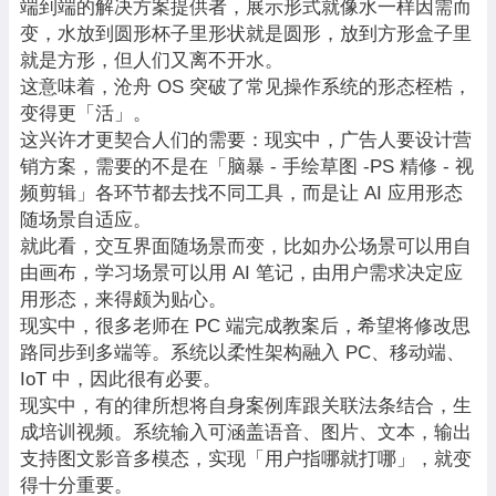
端到端的解决方案提供者，展示形式就像水一样因需而
变，水放到圆形杯子里形状就是圆形，放到方形盒子里
就是方形，但人们又离不开水。
这意味着，沧舟 OS 突破了常见操作系统的形态桎梏，
变得更「活」。
这兴许才更契合人们的需要：现实中，广告人要设计营
销方案，需要的不是在「脑暴 - 手绘草图 -PS 精修 - 视
频剪辑」各环节都去找不同工具，而是让 AI 应用形态
随场景自适应。
就此看，交互界面随场景而变，比如办公场景可以用自
由画布，学习场景可以用 AI 笔记，由用户需求决定应
用形态，来得颇为贴心。
现实中，很多老师在 PC 端完成教案后，希望将修改思
路同步到多端等。系统以柔性架构融入 PC、移动端、
IoT 中，因此很有必要。
现实中，有的律所想将自身案例库跟关联法条结合，生
成培训视频。系统输入可涵盖语音、图片、文本，输出
支持图文影音多模态，实现「用户指哪就打哪」，就变
得十分重要。