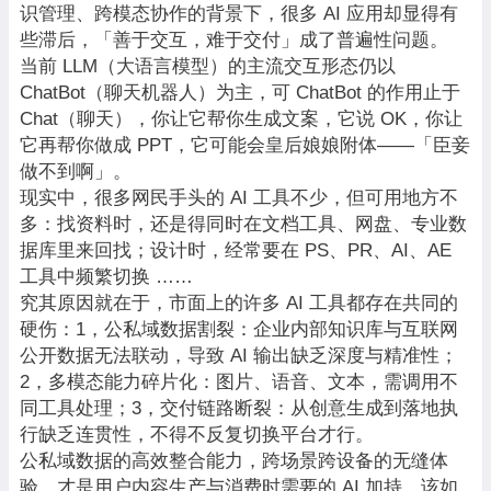
识管理、跨模态协作的背景下，很多 AI 应用却显得有
些滞后，「善于交互，难于交付」成了普遍性问题。
当前 LLM（大语言模型）的主流交互形态仍以
ChatBot（聊天机器人）为主，可 ChatBot 的作用止于
Chat（聊天），你让它帮你生成文案，它说 OK，你让
它再帮你做成 PPT，它可能会皇后娘娘附体——「臣妾
做不到啊」。
现实中，很多网民手头的 AI 工具不少，但可用地方不
多：找资料时，还是得同时在文档工具、网盘、专业数
据库里来回找；设计时，经常要在 PS、PR、AI、AE
工具中频繁切换 ……
究其原因就在于，市面上的许多 AI 工具都存在共同的
硬伤：1，公私域数据割裂：企业内部知识库与互联网
公开数据无法联动，导致 AI 输出缺乏深度与精准性；
2，多模态能力碎片化：图片、语音、文本，需调用不
同工具处理；3，交付链路断裂：从创意生成到落地执
行缺乏连贯性，不得不反复切换平台才行。
公私域数据的高效整合能力，跨场景跨设备的无缝体
验，才是用户内容生产与消费时需要的 AI 加持。该如