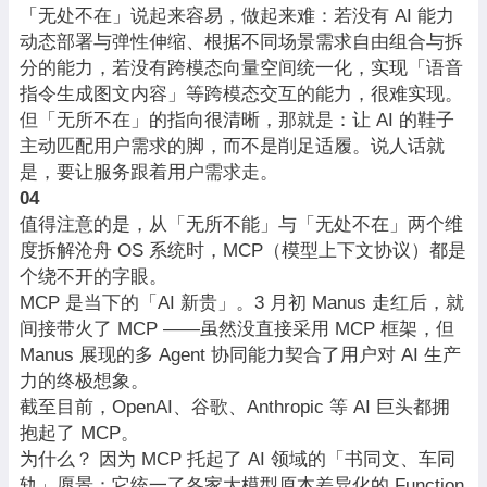
「无处不在」说起来容易，做起来难：若没有 AI 能力
动态部署与弹性伸缩、根据不同场景需求自由组合与拆
分的能力，若没有跨模态向量空间统一化，实现「语音
指令生成图文内容」等跨模态交互的能力，很难实现。
但「无所不在」的指向很清晰，那就是：让 AI 的鞋子
主动匹配用户需求的脚，而不是削足适履。说人话就
是，要让服务跟着用户需求走。
04
值得注意的是，从「无所不能」与「无处不在」两个维
度拆解沧舟 OS 系统时，MCP（模型上下文协议）都是
个绕不开的字眼。
MCP 是当下的「AI 新贵」。3 月初 Manus 走红后，就
间接带火了 MCP ——虽然没直接采用 MCP 框架，但
Manus 展现的多 Agent 协同能力契合了用户对 AI 生产
力的终极想象。
截至目前，OpenAI、谷歌、Anthropic 等 AI 巨头都拥
抱起了 MCP。
为什么？ 因为 MCP 托起了 AI 领域的「书同文、车同
轨」愿景：它统一了各家大模型原本差异化的 Function