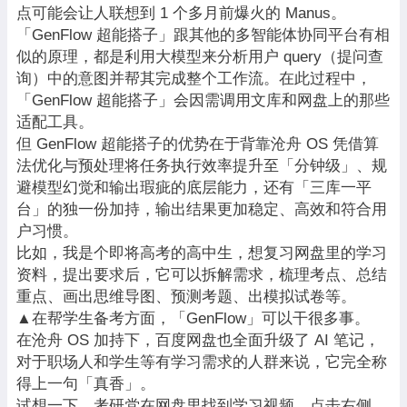
点可能会让人联想到 1 个多月前爆火的 Manus。
「GenFlow 超能搭子」跟其他的多智能体协同平台有相
似的原理，都是利用大模型来分析用户 query（提问查
询）中的意图并帮其完成整个工作流。在此过程中，
「GenFlow 超能搭子」会因需调用文库和网盘上的那些
适配工具。
但 GenFlow 超能搭子的优势在于背靠沧舟 OS 凭借算
法优化与预处理将任务执行效率提升至「分钟级」、规
避模型幻觉和输出瑕疵的底层能力，还有「三库一平
台」的独一份加持，输出结果更加稳定、高效和符合用
户习惯。
比如，我是个即将高考的高中生，想复习网盘里的学习
资料，提出要求后，它可以拆解需求，梳理考点、总结
重点、画出思维导图、预测考题、出模拟试卷等。
▲在帮学生备考方面，「GenFlow」可以干很多事。
在沧舟 OS 加持下，百度网盘也全面升级了 AI 笔记，
对于职场人和学生等有学习需求的人群来说，它完全称
得上一句「真香」。
试想一下，考研党在网盘里找到学习视频，点击右侧