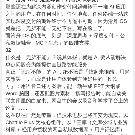
那些还在为解决内容创作交付问题辗转于一堆 AI 应用
之间的用户，在任何时间、任何地点、任何终端一站式
实现深度交付的期许终于不再遥不可期，因为沧舟 OS
就差把「无所不能，无处不在」写在脸上了。
而沧舟 OS 的底气，则是「深度思考 + 深度交付 + 公
私数据融合 +MCP 生态」的四维支撑。
02
什么是「无所不能」？说具体些，就是 AI 要从能解决
单点问题变为能提供全链路智能服务。
真正「无所不能」的 AI，绝不该是「炫起来很酷，用起
来想哭」，而应是让用户体验到方便好用的「N 次
方」：用语音口述方案后，能自动生成 PPT 大纲或
Word 脑图，还匹配图片素材；撰写报告时，能自动关
联文库里的白皮书、网盘中的会议录音和学术平台上的
论文 ……
这在以往自然是奢望，但技术进步已将其变为现实。以
Chatfile Plus 为核心组件、以「三库（文库公域专业资
料库 + 经用户授权的网盘私域数据库 + 用户记忆库）