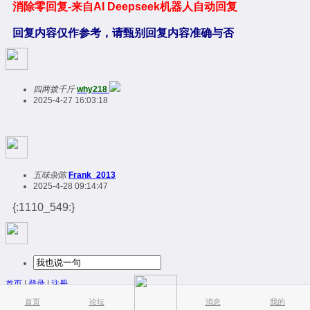
消除零回复-来自AI Deepseek机器人自动回复
回复内容仅作参考，请甄别回复内容准确与否
四两拨千斤
why218
2025-4-27 16:03:18
五味杂陈
Frank_2013
2025-4-28 09:14:47
{:1110_549:}
首页
|
登录
|
注册
简易版
|
触屏版
|
电脑版
|
首页
论坛
消息
我的