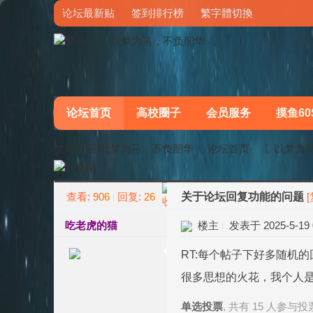
论坛最新贴
签到排行榜
繁字體切換
论坛首页
高校圈子
会员服务
摸鱼60
梦马论坛-以梦为马，不负韶华
论坛首页
〖以梦为
查看:
906
回复:
26
关于论坛回复功能的问题
»
›
吃老虎的猫
楼主
发表于 2025-5-19 0
RT:每个帖子下好多随机
很多思想的火花，我个人
单选投票
, 共有 15 人参与投