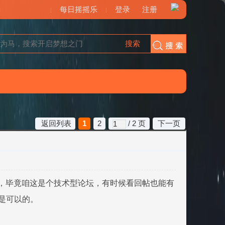
每日摇摇乐
登录
注册
搜索
搜索
返回列表
1
2
/ 2 页
下一页
能，毕竟咱这是个技术型论坛，有时候看回帖也能有
是可以的。