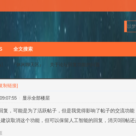
S
全文搜索
马〗
『休闲聊天区』
关于论坛回复功能的问题
[复制链接]
›
›
9:07:55
显示全部楼层
的回复，可能是为了活跃帖子，但是我觉得影响了帖子的交流功
是建议取消这个功能，但可以保留人工智能的回复，消灭0回帖还
票