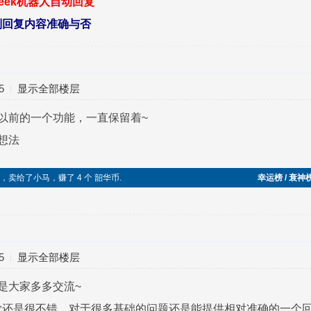
seek机器人自动回复
别回复内容准确与否
5
显示全部楼层
以前的一个功能，一直保留着~
想法
切糕，卖给了小马，赚了 4 个 韶华币.
幸运榜 / 衰神
5
显示全部楼层
是大家多多交流~
觉还是很不错，对于很多基础的问题还是能提供相对准确的一个回