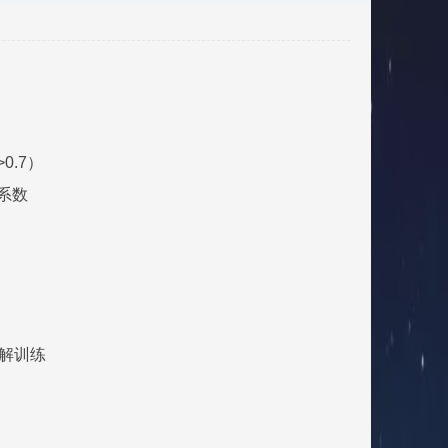
.7）
系数
语境理解训练