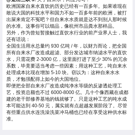
欧洲国家自来水直饮的历史已经有一百多年。如果谁现在
敢说大国的科技水平和国力不如一百多年前的欧洲，被打
出屎来肯定不冤吧？但自来水水质就是达不到别人那时候
的水准。这事你可以细品，像杭州市品粪水那样品。
另外，作为曾短暂接触过直饮水行业的前产业界人士，我
还有话说：
全国生活用水总量约 930 亿吨 / 年，以财力而论，把全国
所有自来水厂改造成超滤、部分发达城市纳滤水平的直饮
水，只需花费 2-3000 亿，这里面打进了至少 30% 的冗余
系数，毕竟要适当考虑一些因素；用这种工艺，吨自来水
处理成本比现在增加 5-10 块。窃以为：这种自来水水
质，才勉强配得上如今的大国地位。
即便把全部自来水厂改造成纯净水等级的反渗透处理工
艺，投资总额也不过 6000-8000 亿。几十个像西藏在成都
建的老干部修养基地的钱就够了。只是这种工艺的吨水成
本可能达到 40-50 元，属实就有点超越发展阶段了。尽管
有些重点供水连洗澡洗菜冲马桶也已经在享受这种供水标
准。