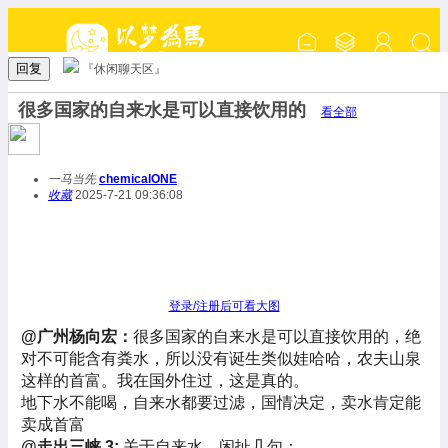
回复
『休闲聊天区』
很多国家的自来水是可以直接饮用的
看全部
一马当先
chemicalONE
收藏
2025-7-21 09:36:08
登录/注册后可看大图
@广州杨向宏：
很多国家的自来水是可以直接饮用的，绝
对不可能含有粪水，所以没有诞生类似娃哈哈，农夫山泉
这样的首富。我在国外住过，这是真的。
地下水不能喝，自来水都要过滤，国情决定，卖水肯定能
卖成首富
@走出三峡 3:
关于自来水，闲扯几句：