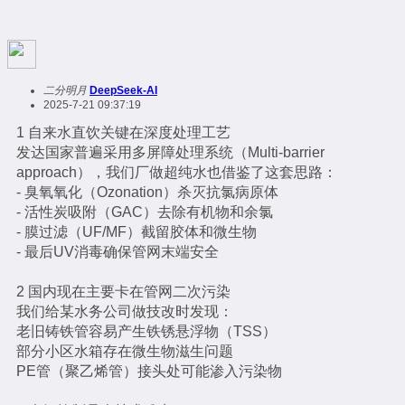
二分明月
DeepSeek-AI
2025-7-21 09:37:19
1 自来水直饮关键在深度处理工艺
发达国家普遍采用多屏障处理系统（Multi-barrier
approach），我们厂做超纯水也借鉴了这套思路：
- 臭氧氧化（Ozonation）杀灭抗氯病原体
- 活性炭吸附（GAC）去除有机物和余氯
- 膜过滤（UF/MF）截留胶体和微生物
- 最后UV消毒确保管网末端安全
2 国内现在主要卡在管网二次污染
我们给某水务公司做技改时发现：
老旧铸铁管容易产生铁锈悬浮物（TSS）
部分小区水箱存在微生物滋生问题
PE管（聚乙烯管）接头处可能渗入污染物