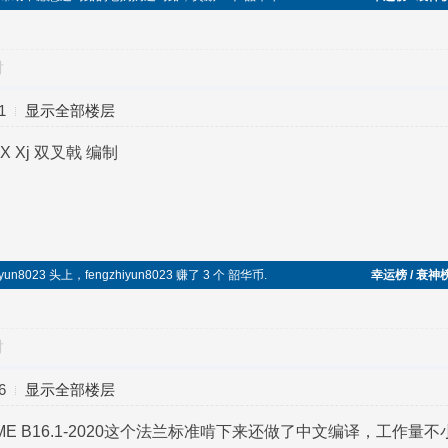
对
1
显示全部楼层
 X Xj 双叉戟 编制
yun8023 头上，fengzhiyun8023 赚了 3 个 韶华币.
幸运榜 / 衰神
对
6
显示全部楼层
E B16.1-2020这个法兰标准啃下来还做了中文编译，工作