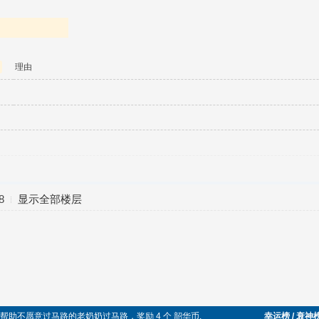
理由
8
显示全部楼层
于助人，帮助不愿意过马路的老奶奶过马路，奖励 4 个 韶华币.
幸运榜 / 衰神