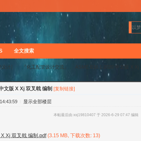
S
全文搜索
程设计〗
『化工配管设计交流』
ASME B16.1-2020 中文版 X 
0 中文版 X Xj 双叉戟 编制
[复制链接]
›
›
4:43:59
显示全部楼层
本帖最后由 xxj19810407 于 2026-6-29 07:47 编辑
 X Xj 双叉戟 编制.pdf
(3.15 MB, 下载次数: 13)