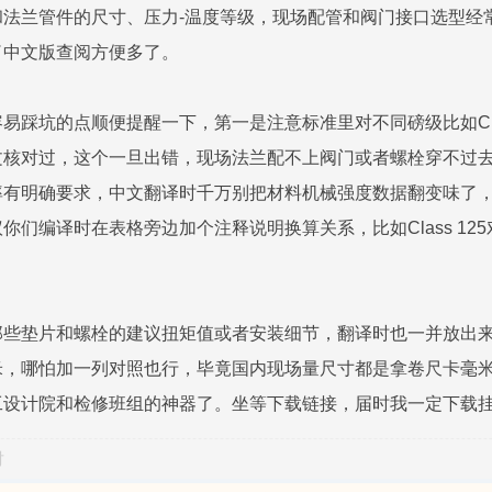
和法兰管件的尺寸、压力-温度等级，现场配管和阀门接口选型经
了中文版查阅方便多了。
踩坑的点顺便提醒一下，第一是注意标准里对不同磅级比如Class 
核对过，这个一旦出错，现场法兰配不上阀门或者螺栓穿不过去
率有明确要求，中文翻译时千万别把材料机械强度数据翻变味了，
你们编译时在表格旁边加个注释说明换算关系，比如Class 12
那些垫片和螺栓的建议扭矩值或者安装细节，翻译时也一并放出
米，哪怕加一列对照也行，毕竟国内现场量尺寸都是拿卷尺卡毫
工设计院和检修班组的神器了。坐等下载链接，届时我一定下载
对