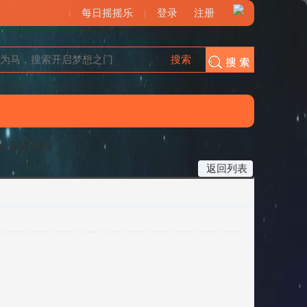
每日摇摇乐
登录
注册
搜索
搜索
Xj 双叉戟 编制
返回列表