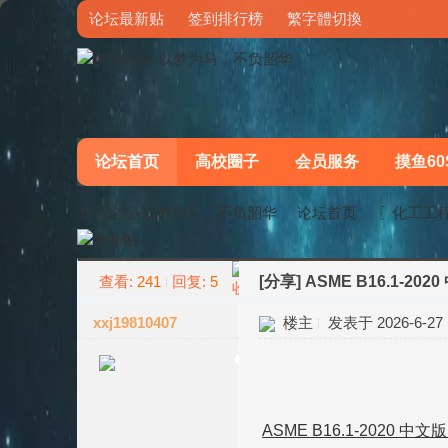
论坛最新贴
签到排行榜
繁字體切換
论坛首页
高校圈子
会员服务
摸鱼60
梦马论坛-以梦为马，不负韶华
论坛首页
〖化工工
查看:
241
回复:
5
[分享]
ASME B16.1-202
»
›
xxj19810407
楼主
发表于 2026-6-27 1
ASME B16.1-2020 中文版