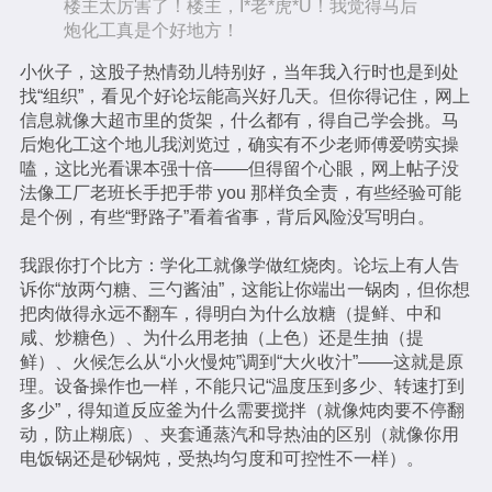
楼主太厉害了！楼主，I*老*虎*U！我觉得马后
炮化工真是个好地方！
小伙子，这股子热情劲儿特别好，当年我入行时也是到处
找“组织”，看见个好论坛能高兴好几天。但你得记住，网上
信息就像大超市里的货架，什么都有，得自己学会挑。马
后炮化工这个地儿我浏览过，确实有不少老师傅爱唠实操
嗑，这比光看课本强十倍——但得留个心眼，网上帖子没
法像工厂老班长手把手带 you 那样负全责，有些经验可能
是个例，有些“野路子”看着省事，背后风险没写明白。
我跟你打个比方：学化工就像学做红烧肉。论坛上有人告
诉你“放两勺糖、三勺酱油”，这能让你端出一锅肉，但你想
把肉做得永远不翻车，得明白为什么放糖（提鲜、中和
咸、炒糖色）、为什么用老抽（上色）还是生抽（提
鲜）、火候怎么从“小火慢炖”调到“大火收汁”——这就是原
理。设备操作也一样，不能只记“温度压到多少、转速打到
多少”，得知道反应釜为什么需要搅拌（就像炖肉要不停翻
动，防止糊底）、夹套通蒸汽和导热油的区别（就像你用
电饭锅还是砂锅炖，受热均匀度和可控性不一样）。