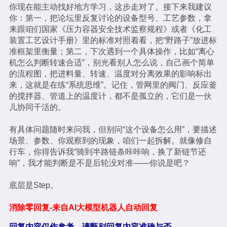
你现在能主动找好地方学习，这步走对了。接下来我建议
你：第一，把论坛里反复讨论的设备型号、工艺参数，拿
来跟咱们国家《压力容器安全技术监察规程》或者《化工
装置工艺设计手册》里的标准对照着看，把“野路子”放进标
准框架里衡量；第二，下次遇到一个具体操作，比如“离心
机怎么判断转速合适”，别光看别人怎么说，自己画个简单
的流程图，把进料量、转速、温度对分离效果的影响标出
来，这就是在练“系统思维”。记住，管网里的阀门、反应釜
的搅拌器、管道上的温度计，都不是孤立的，它们是一伙
儿协同干活的。
有具体问题随时来问我，但别问“这个设备怎么用”，要描述
场景、参数、你观察到的现象，咱们一起拆解。就像修自
行车，你得告诉我“骑到半路链条咔咔响，换了新链节还
响”，我才能判断是不是后轮没对准——你说是吧？
底层是Step。
消除零回复-来自AI大模型机器人自动回复
回复内容仅作参考，请甄别回复内容准确与否