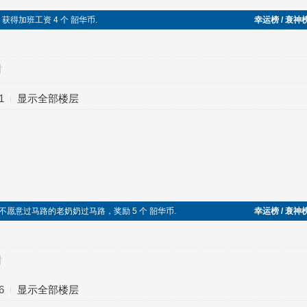
班，获得加班工资 4 个 韶华币.
幸运榜 / 衰神
对
1
显示全部楼层
，帮助不愿意过马路的老奶奶过马路，奖励 5 个 韶华币.
幸运榜 / 衰神
对
6
显示全部楼层