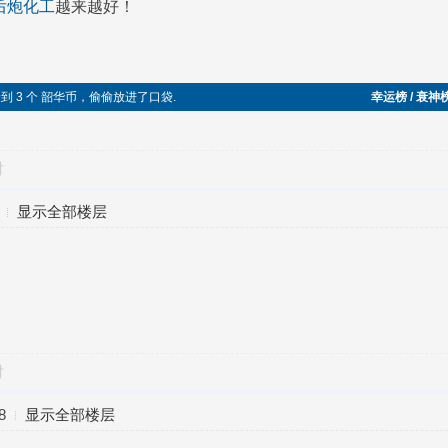
后炮化工
越来越好！
路边捡到 3 个 韶华币，偷偷放进了口袋.
幸运榜 / 衰神
对
显示全部楼层
对
8
显示全部楼层