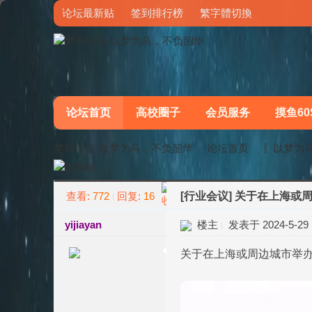
论坛最新贴
签到排行榜
繁字體切換
论坛首页
高校圈子
会员服务
摸鱼60
梦马论坛-以梦为马，不负韶华
论坛首页
〖以梦为
查看:
772
回复:
16
[行业会议]
关于在上海或周
»
›
yijiayan
楼主
发表于 2024-5-29 1
关于在上海或周边城市举办