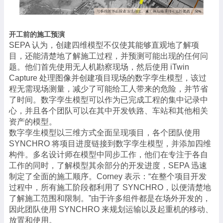
开工前的施工预演
SEPA
认为，创建四维模型不仅使其能够直观地了解项
目，还能清楚地了解施工过程，并预测可能出现的任何问
题。他们首先使用无人机勘察现场，然后使用
iTwin
Capture
处理图像并创建项目现场的数字孪生模型，该过
程无需现场测量，减少了可能给工人带来的危险，并节省
了时间。数字孪生模型可以作为已完成工程的集中记录中
心，并且各个团队可以在其中开发铁路、车站和其他相关
资产的模型。
数字孪生模型以三维方式全面呈现项目，各个团队使用
SYNCHRO
将项目进度链接到数字孪生模型，并添加四维
构件。多名设计师在模型中同步工作，他们在专注于各自
工作的同时，了解模型其余部分的开发进度，
SEPA
迅速
制定了全面的施工顺序。
Corney
表示：
“
在整个项目开发
过程中，所有施工阶段都利用了
SYNCHRO
，以便清楚地
了解施工范围和限制。
”
由于许多组件都是在场外开发的，
因此团队使用
SYNCHRO
来规划运输以及起重机的移动、
放置和使用。