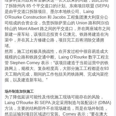
维多利亚州政府希望解决这一长久以来的问题，因此启动
了拆除州内
85
个平交道口的计划。东南项目联盟
(SEPA)
是由平交道口拆除项目、墨尔本地铁公司、
Laing
O'Rourke Construction
和
Jacobs
工程集团澳大利亚分公
司组成的合资企业，负责拆除萨里山的
Union
路和阿尔伯
特山的
Mont Albert
路之间的平交道口，并在两座城市之间
新建一座车站，该项目总投资
6
亿澳元。铁路将建造在沟
渠中，并在其上方修建公路，项目完工后将消除交通拥
堵。
然而，施工过程极具挑战性，在开发过程中很容易造成大
规模的公路和铁路交通中断。
Laing O'Rourke
数字工程主
管
Stephen Corney
表示：
“
该项目建造于当前运营中的铁
路网上，规模大、复杂程度高，大部分施工工程都是在
93
天工期内完成，期间的工作包括关闭铁路网、完成沟渠挖
掘，以及建造新车站。
”
场外制造加快施工
为了降低延误可能性及传统施工现场可能存在的风险，
Laing O'Rourke
和
SEPA
决定采用制造与装配设计
(DfMA)
方法，主要的结构部件不在现场建造，而是在场外制造，
然后运输到项目区域进行安装。
Corney
表示：
“
要在澳大