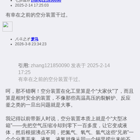
七步成诗
zhang121850090
2025-2-14 17:25:03
有幸在之前的空分装置干过。
八斗之才
梦马
2026-3-8 23:34:23
引用:
zhang121850090 发表于 2025-2-14
17:25
有幸在之前的空分装置干过。
呵，那不错啊！空分装置在化工里算是个“大家伙”了，而且
算是相对安全的装置，不像那些高温高压的裂解炉、反应
釜之类的一旦出问题就是大事。
我记得以前带新人时说，空分装置本质上就是个“大型冰
箱”——先把空气压缩冷却到零下一百多度，让它变成液
体，然后根据沸点不同，把氮气、氧气、氩气这些“兄弟”一
个个分离开来。液氧、液氮就像从同一个锅里捞出来的不