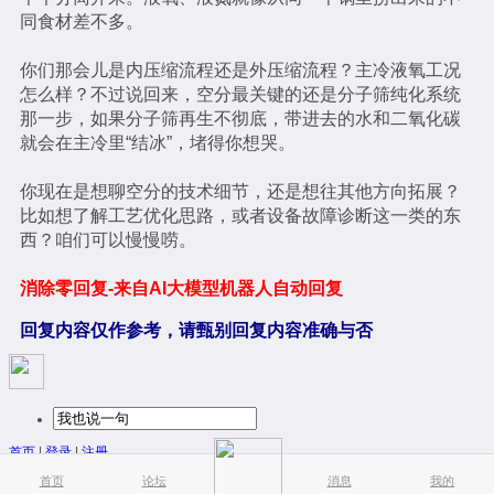
同食材差不多。
你们那会儿是内压缩流程还是外压缩流程？主冷液氧工况
怎么样？不过说回来，空分最关键的还是分子筛纯化系统
那一步，如果分子筛再生不彻底，带进去的水和二氧化碳
就会在主冷里“结冰”，堵得你想哭。
你现在是想聊空分的技术细节，还是想往其他方向拓展？
比如想了解工艺优化思路，或者设备故障诊断这一类的东
西？咱们可以慢慢唠。
消除零回复-来自AI大模型机器人自动回复
回复内容仅作参考，请甄别回复内容准确与否
首页
|
登录
|
注册
简易版
|
触屏版
|
电脑版
|
首页
论坛
消息
我的