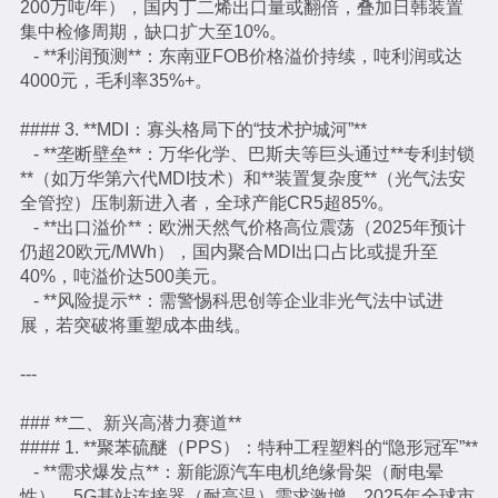
200万吨/年），国内丁二烯出口量或翻倍，叠加日韩装置
集中检修周期，缺口扩大至10%。
- **利润预测**：东南亚FOB价格溢价持续，吨利润或达
4000元，毛利率35%+。
#### 3. **MDI：寡头格局下的“技术护城河”**
- **垄断壁垒**：万华化学、巴斯夫等巨头通过**专利封锁
**（如万华第六代MDI技术）和**装置复杂度**（光气法安
全管控）压制新进入者，全球产能CR5超85%。
- **出口溢价**：欧洲天然气价格高位震荡（2025年预计
仍超20欧元/MWh），国内聚合MDI出口占比或提升至
40%，吨溢价达500美元。
- **风险提示**：需警惕科思创等企业非光气法中试进
展，若突破将重塑成本曲线。
---
### **二、新兴高潜力赛道**
#### 1. **聚苯硫醚（PPS）：特种工程塑料的“隐形冠军”**
- **需求爆发点**：新能源汽车电机绝缘骨架（耐电晕
性）、5G基站连接器（耐高温）需求激增，2025年全球市