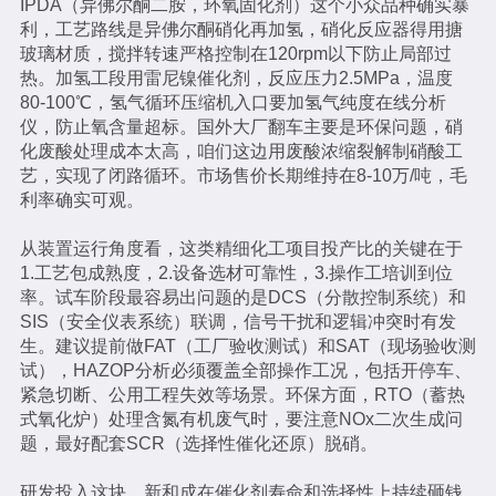
IPDA（异佛尔酮二胺，环氧固化剂）这个小众品种确实暴
利，工艺路线是异佛尔酮硝化再加氢，硝化反应器得用搪
玻璃材质，搅拌转速严格控制在120rpm以下防止局部过
热。加氢工段用雷尼镍催化剂，反应压力2.5MPa，温度
80-100℃，氢气循环压缩机入口要加氢气纯度在线分析
仪，防止氧含量超标。国外大厂翻车主要是环保问题，硝
化废酸处理成本太高，咱们这边用废酸浓缩裂解制硝酸工
艺，实现了闭路循环。市场售价长期维持在8-10万/吨，毛
利率确实可观。
从装置运行角度看，这类精细化工项目投产比的关键在于
1.工艺包成熟度，2.设备选材可靠性，3.操作工培训到位
率。试车阶段最容易出问题的是DCS（分散控制系统）和
SIS（安全仪表系统）联调，信号干扰和逻辑冲突时有发
生。建议提前做FAT（工厂验收测试）和SAT（现场验收测
试），HAZOP分析必须覆盖全部操作工况，包括开停车、
紧急切断、公用工程失效等场景。环保方面，RTO（蓄热
式氧化炉）处理含氮有机废气时，要注意NOx二次生成问
题，最好配套SCR（选择性催化还原）脱硝。
研发投入这块，新和成在催化剂寿命和选择性上持续砸钱