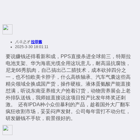
八斗之才
拉菲酱
2025-3-30 18:01:11
要说赚钱还得看新和成，PPS直接杀进全球前三，特斯拉
电池支架、华为海底光缆全用这玩意儿，耐高温抗腐蚀，
尼龙66秀肌肉，自己搞出己二腈技术，成本砍掉四分之
一，也不怕欧美卡脖子，什么高铁轴承、汽车气囊这些高
精尖领域全换成国产货，操作硬核。液体蛋氨酸产能直接
怼满，听说东南亚养殖大户抢着订货，动物营养展会上老
外排队送钱，我师姐直接说这项目投产比发年终奖还刺
激。 还有IPDA种小众但暴利的产品，趁着国外大厂翻车
疯狂收割市场，妥妥闷声发财。公司每年雷打不动分红，
研发砸钱不手软，前景很好的。