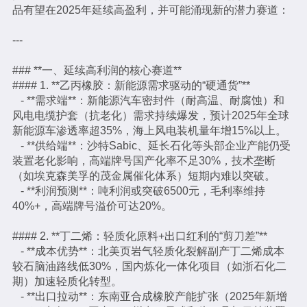
品有望在2025年延续高盈利，并可能涌现新的潜力赛道：
---
### **一、延续高利润的核心赛道**
#### 1. **乙丙橡胶：新能源需求驱动的“硬通货”**
- **需求端**：新能源汽车密封件（耐高温、耐腐蚀）和
风电电缆护套（抗老化）需求持续爆发，预计2025年全球
新能源车渗透率超35%，海上风电装机量年增15%以上。
- **供给端**：沙特Sabic、延长石化等头部企业产能仍受
装置老化影响，高端牌号国产化率不足30%，技术垄断
（如埃克森美孚的茂金属催化体系）短期内难以突破。
- **利润预测**：吨利润或突破6500元，毛利率维持
40%+，高端牌号溢价可达20%。
#### 2. **丁二烯：轻质化原料+出口红利的“剪刀差”**
- **成本优势**：北美页岩气轻质化裂解副产丁二烯成本
较石脑油路线低30%，国内炼化一体化项目（如浙石化二
期）加速轻质化转型。
- **出口拉动**：东南亚合成橡胶产能扩张（2025年新增