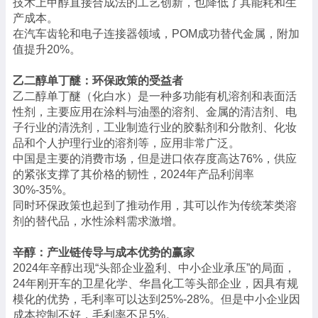
技术上甲醇直接合成法的工艺创新，也降低了其能耗和生
产成本。
在汽车齿轮和电子连接器领域，POM成功替代金属，附加
值提升20%。
乙二醇单丁醚：环保政策的受益者
乙二醇单丁醚（化白水）是一种多功能有机溶剂和表面活
性剂，主要应用在涂料与油墨的溶剂、金属的清洁剂、电
子行业的清洗剂，工业制造行业的胶黏剂和分散剂、化妆
品和个人护理行业的溶剂等，应用非常广泛。
中国是主要的消费市场，但是进口依存度高达76%，供应
的紧张支撑了其价格的韧性，2024年产品利润率
30%-35%。
同时环保政策也起到了推动作用，其可以作为传统苯类溶
剂的替代品，水性涂料需求激增。
辛醇：产业链传导与成本优势的赢家
2024年辛醇出现“头部企业盈利、中小企业承压”的局面，
24年刚开车的卫星化学、华昌化工等头部企业，因具有规
模化的优势，毛利率可以达到25%-28%。但是中小企业因
成本控制不好，毛利率不足5%。