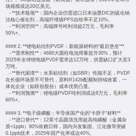
场规模或达20亿美元。
- **技术瓶颈**：国内企业仍需进口日本油墨DIC的硫化钠
法核心催化剂，高端纤维级PPS自给率不足10%。
- **利润空间**：高端牌号吨利润超2万元，毛利率
50%+。
#### 2. **锂电粘结剂PVDF：新能源材料的“最后堡垒”**
- **需求刚性**：4680大圆柱电池用量提升30%，预计
2025年全球锂电级PVDF需求达12万吨，供需缺口扩大至3
万吨。
- **替代困境**：水系粘结剂（如SBR）性能不足，PVDF
在长循环场景不可替代，原料R142b配额制持续收紧，一
体化企业（如联创股份）成本优势凸显。
- **利润预测**：锂电级PVDF吨利润或达8万元，毛利率
60%+。
#### 3. **电子级磷酸：半导体国产化的“卡脖子”材料**
- **进口替代**：12英寸晶圆清洗用超高纯磷酸（金属杂
质<1ppb）90%依赖日韩，国内兴发集团、江化微等突破
0.1ppb技术，2025年国产化率或达40%。