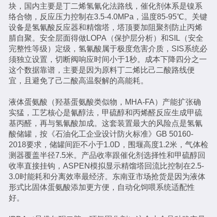
块，国内主要是丁二烯氢氰化法路线，催化剂体系是镍系
络合物，反应压力控制在3.5-4.0MPa，温度85-95℃。关键
设备是氢氰酸反应器和精馏塔，塔顶要加阻聚剂防止丙烯
腈自聚。安全层面得做LOPA（保护层分析）和SIL（安全
完整性等级）定级，氢氰酸属于极度危害介质，SIS系统必
须独立设置，切断阀响应时间小于1秒。成本下降四分之一
这个数据靠谱，主要是因为原料丁二烯比己二酸路线便
宜，且避免了己二酸高温裂解的高能耗。
液体蛋氨酸（羟基蛋氨酸类似物，MHA-FA）产能扩张确
实猛，工艺核心是氰醇法，甲硫醇和丙烯醛反应生成甲硫
基丙醛，再与氢氰酸加成。这套装置最大的风险点是氢氰
酸储罐，按《石油化工企业设计防火标准》GB 50160-
2018要求，储罐间距不小于1.0D，围堰高度1.2米，气体检
测器覆盖半径7.5米。产品收率跟催化剂选择性和甲硫醇回
收率直接挂钩，ASPEN模拟显示精馏塔回流比控制在2.5-
3.0时能耗和分离效率最经济。东南亚市场抢货是因为液体
形式比固体蛋氨酸添加更方便，自动化饲喂系统适配性
好。