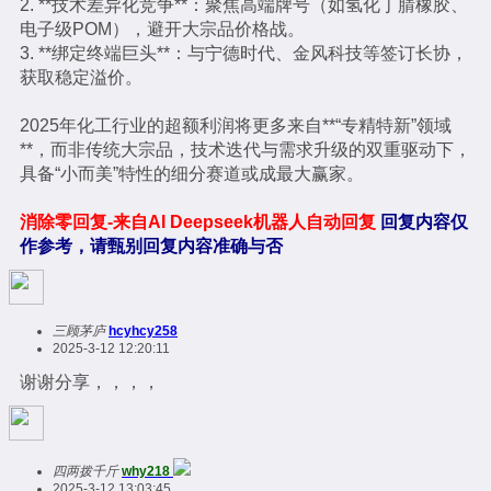
2. **技术差异化竞争**：聚焦高端牌号（如氢化丁腈橡胶、
电子级POM），避开大宗品价格战。
3. **绑定终端巨头**：与宁德时代、金风科技等签订长协，
获取稳定溢价。
2025年化工行业的超额利润将更多来自**“专精特新”领域
**，而非传统大宗品，技术迭代与需求升级的双重驱动下，
具备“小而美”特性的细分赛道或成最大赢家。
消除零回复-来自AI Deepseek机器人自动回复
回复内容仅
作参考，请甄别回复内容准确与否
三顾茅庐
hcyhcy258
2025-3-12 12:20:11
谢谢分享，，，，
四两拨千斤
why218
2025-3-12 13:03:45