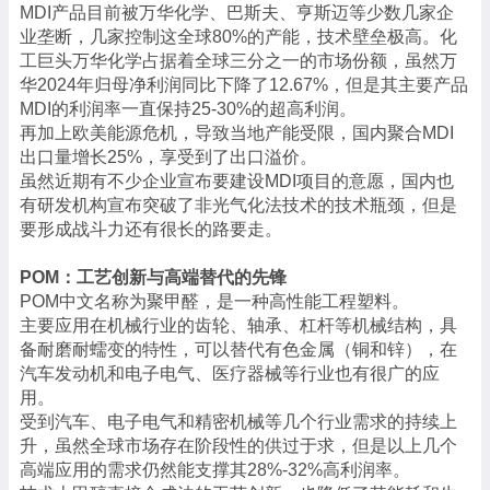
MDI产品目前被万华化学、巴斯夫、亨斯迈等少数几家企
业垄断，几家控制这全球80%的产能，技术壁垒极高。化
工巨头万华化学占据着全球三分之一的市场份额，虽然万
华2024年归母净利润同比下降了12.67%，但是其主要产品
MDI的利润率一直保持25-30%的超高利润。
再加上欧美能源危机，导致当地产能受限，国内聚合MDI
出口量增长25%，享受到了出口溢价。
虽然近期有不少企业宣布要建设MDI项目的意愿，国内也
有研发机构宣布突破了非光气化法技术的技术瓶颈，但是
要形成战斗力还有很长的路要走。
POM：工艺创新与高端替代的先锋
POM中文名称为聚甲醛，是一种高性能工程塑料。
主要应用在机械行业的齿轮、轴承、杠杆等机械结构，具
备耐磨耐蠕变的特性，可以替代有色金属（铜和锌），在
汽车发动机和电子电气、医疗器械等行业也有很广的应
用。
受到汽车、电子电气和精密机械等几个行业需求的持续上
升，虽然全球市场存在阶段性的供过于求，但是以上几个
高端应用的需求仍然能支撑其28%-32%高利润率。