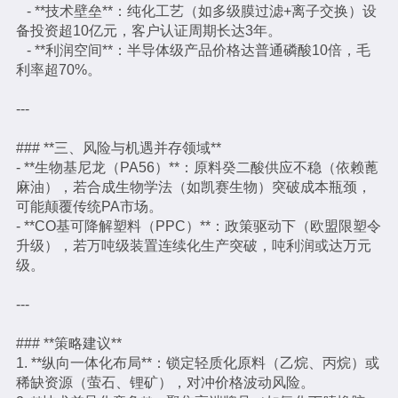
- **技术壁垒**：纯化工艺（如多级膜过滤+离子交换）设
备投资超10亿元，客户认证周期长达3年。
- **利润空间**：半导体级产品价格达普通磷酸10倍，毛
利率超70%。
---
### **三、风险与机遇并存领域**
- **生物基尼龙（PA56）**：原料癸二酸供应不稳（依赖蓖
麻油），若合成生物学法（如凯赛生物）突破成本瓶颈，
可能颠覆传统PA市场。
- **CO基可降解塑料（PPC）**：政策驱动下（欧盟限塑令
升级），若万吨级装置连续化生产突破，吨利润或达万元
级。
---
### **策略建议**
1. **纵向一体化布局**：锁定轻质化原料（乙烷、丙烷）或
稀缺资源（萤石、锂矿），对冲价格波动风险。