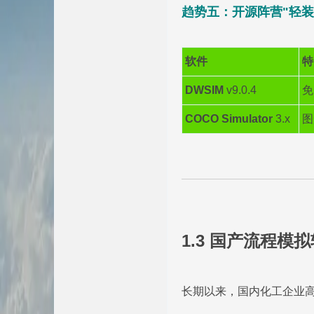
趋势五：开源阵营"轻装
软件
特
DWSIM
v9.0.4
免
COCO Simulator
3.x
图
1.3 国产流程模
长期以来，国内化工企业高