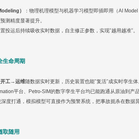
odeling）
：物理机理模型与机器学习模型即插即用（AI Model
，预测精度显著提升。
置投运后持续吸收实时数据，自主修正参数，实现"越用越准"。
全生命周期
→开工→运维
随数据实时更新，历史装置也能"复活"成实时孪生体
nmation平台、Petro-SIM的数字孪生平台均已能跑通从原油到
统深度打通，模拟模型可直接作为预警系统，把事故扼杀在数据
随取随用