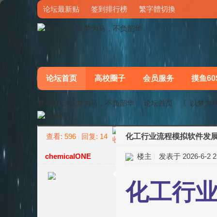
论坛最新贴
签到排行榜
繁字體切換
论坛首页
高校圈子
会员服务
摸鱼60
梦马论坛-以梦为马，不负韶华
论坛首页
〖以梦为
查看:
596
回复:
14
化工行业流程模拟软件发展
»
›
chemicalONE
楼主
发表于 2026-6-2 21
化工行业