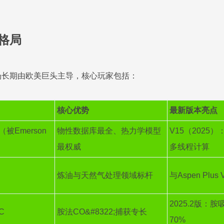
件格局
场长期由欧美巨头主导，核心玩家包括：
核心优势
最新版本亮点
h（被Emerson
物性数据库最全、热力学模型
V15（202
最权威
多线程计算
炼油与天然气处理领域标杆
与Aspen Pl
2025.2版：
C
胺法CO&#8322;捕获专长
70%