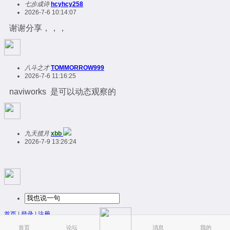
七步成诗
hcyhcy258
2026-7-6 10:14:07
谢谢分享，，，
八斗之才
TOMMORROW999
2026-7-6 11:16:25
naviworks 是可以动态观察的
九天揽月
xbb
2026-7-9 13:26:24
首页
|
登录
|
注册
简易版
|
触屏版
|
电脑版
|
首页
论坛
消息
我的