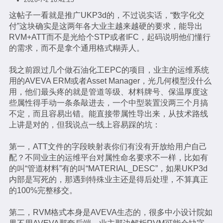
这帖子一看就是推广UKP3d的，不过说实话，“数字化交
付”这块确实是这两年各大业主越来越硬的要求，能导出
RVM+ATT而不是光给个STP或者IFC，起码说明他们懂行
的需求，而不是拿个通用格式糊弄人。
我之前跟过几个做石油化工EPC的项目，业主的运维系统
用的AVEVA ERM或者Asset Manager，光几何模型没什么
用，他们最头疼的就是管道等级、材料牌号、保温厚度这
些属性得手动一条条敲进去，一个中型装置没两三个月搞
不定，而且容易出错。能直接带属性导出来，从技术路线
上讲是对的，但我说点一线上容易踩的坑：
第一，ATT文件的字段映射表你们有没有开放给用户自己
配？不同业主的运维平台对属性命名要求不一样，比如有
的叫“管道材料”有的叫“MATERIAL_DESC”，如果UKP3d
内部是写死的，那遇到特殊业主还是得后处理，不算真正
的100%完整移交。
第二，RVM格式本身是AVEVA生态的，很多中小设计院如