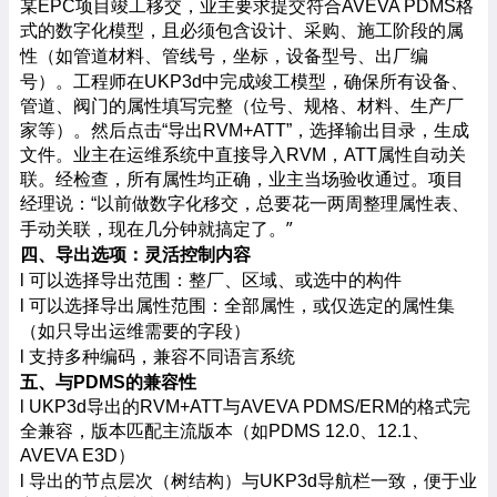
某
EPC项目竣工移交，业主要求提交符合AVEVA PDMS格
式的数字化模型，且必须包含设计、采购、施工阶段的属
管线号，坐标，
设备型号、出厂编
性（如管道材料、
号）。工程师在
UKP3d中完成竣工模型，确保所有设备、
管道、阀门的属性填写完整（位号、规格、材料、生产厂
家等）。然后点击“导出RVM+ATT”，选择输出目录，生成
文件。业主在运维系统中直接导入RVM，ATT属性自动关
联。经检查，所有属性均正确，业主当场验收通过。项目
经理说：“以前做数字化移交，总要花一两周整理属性表、
几分钟
就搞定了。
”
手动关联，现在
四、导出选项：灵活控制内容
可以选择导出范围：整厂、区域、或选中的构件
l
可以选择导出属性范围：全部属性，或仅选定的属性集
l
（如只导出运维需要的字段）
支持多种编码
，兼容不同语言系统
l
五、与
PDMS的兼容性
l UKP3d导出的RVM+ATT与AVEVA PDMS/ERM的格式完
全兼容，版本匹配主流版本（如PDMS 12.0、12.1、
AVEVA E3D）
导出的节点层次（树结构）与
l
UKP3d导航栏一致，便于业