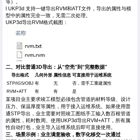
等）。
l UKP3d 支持一键导出RVM和ATT文件，导出的属性与模
型中的属性完全一致，无需二次处理。
UKP3d导出RVM格式截图：
二、对比普通
3D导出：从“空壳”到“完整数据”
导出格式
几何外形
属性信息
可直接用于运维系统
STP/IGS/OBJ
有
无
否，需手工重建属性
RVM+ATT
有
有
是
某项目业主要求竣工模型必须包含管道的材料等级、设计
压力、保温厚度等属性，用于接入运维系统。如果使用普
通
STP导出，业主需要对照竣工图纸手工输入数百根管道
的属性，耗时数周。使用UKP3d导出RVM+ATT，所有属
性自动打包，业主导入运维系统后即可直接使用。
三、场景示例：业主满意验收，数字化移交一次通过