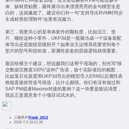
果不用AVEVA那套后端，业主那边解析RVM可能会缺字
体、缺材质贴图，最终展示出来漂漂亮亮的金句模型全是
白的，这就尴尬了。建议你们补一句“支持导出RVM时同步
生成材质纹理附件”会更有说服力。
第三，我更关心的是单体套件的颗粒度，比如法兰、垫
片、螺栓这种小零件，UKP3d是一股脑当成一个设备装配
体导出还是能按层级拆开？如果业主运维系统要管到每个
垫片的型号和扭矩值，那属性嵌套的层级逻辑就很重要。
最后给楼主个建议，想说服我们这帮干现场的，别光写“移
交数据完整度100%”这种广告语，放个实际项目的截图，
比如某石化装置用UKP3d导出的模型导入ERM以后属性表
格能直接按管道号筛选，比什么都强。你们有没有做过和
SAP PM或者Maximo对接的案例？这一块要是能说清楚，
我反正是愿意拿个小项目试试水的。
三顾茅庐
Frank_2013
2026-7-2 18:21:36